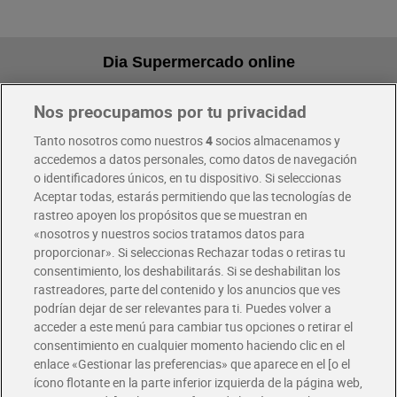
Dia Supermercado online
Nos preocupamos por tu privacidad
Pide hoy, recibe hoy
Entrega rápida y en la franja horaria que mejor te venga.
Tanto nosotros como nuestros
4
socios almacenamos y
accedemos a datos personales, como datos de navegación
o identificadores únicos, en tu dispositivo. Si seleccionas
Envío gratis por compras superiores a 100€
Aceptar todas, estarás permitiendo que las tecnologías de
Envío estandar por 4,99€
rastreo apoyen los propósitos que se muestran en
«nosotros y nuestros socios tratamos datos para
Glovo y Uber Eats
proporcionar». Si seleccionas Rechazar todas o retiras tu
Solicita tu factura de Glovo o Uber Eats
consentimiento, los deshabilitarás. Si se deshabilitan los
rastreadores, parte del contenido y los anuncios que ves
podrían dejar de ser relevantes para ti. Puedes volver a
Únete al CLUB Dia
acceder a este menú para cambiar tus opciones o retirar el
Disfruta las ventajas y ofertas exclusivas.
consentimiento en cualquier momento haciendo clic en el
Descárgate la APP Dia
enlace «Gestionar las preferencias» que aparece en el [o el
ícono flotante en la parte inferior izquierda de la página web,
Folletos y Tiendas