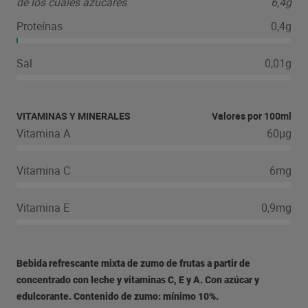
de los cuales azúcares
6,4g
Proteínas
0,4g
Sal
0,01g
VITAMINAS Y MINERALES
Valores por 100ml
Vitamina A
60µg
Vitamina C
6mg
Vitamina E
0,9mg
Bebida refrescante mixta de zumo de frutas a partir de
concentrado con leche y vitaminas C, E y A. Con azúcar y
edulcorante. Contenido de zumo: mínimo 10%.