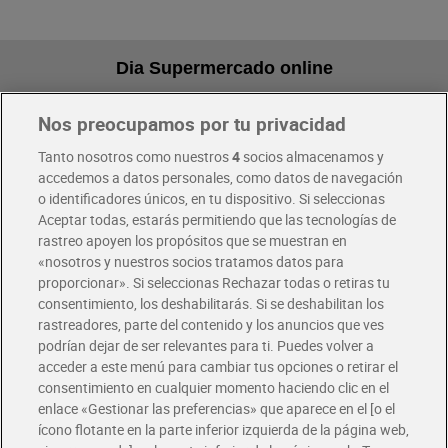
Dia Supermercado online
Nos preocupamos por tu privacidad
Pide hoy, recibe hoy
Entrega rápida y en la franja horaria que mejor te venga.
Tanto nosotros como nuestros
4
socios almacenamos y
accedemos a datos personales, como datos de navegación
o identificadores únicos, en tu dispositivo. Si seleccionas
Envío gratis por compras superiores a 100€
Aceptar todas, estarás permitiendo que las tecnologías de
Envío estandar por 4,99€
rastreo apoyen los propósitos que se muestran en
«nosotros y nuestros socios tratamos datos para
Glovo y Uber Eats
proporcionar». Si seleccionas Rechazar todas o retiras tu
Solicita tu factura de Glovo o Uber Eats
consentimiento, los deshabilitarás. Si se deshabilitan los
rastreadores, parte del contenido y los anuncios que ves
podrían dejar de ser relevantes para ti. Puedes volver a
Únete al CLUB Dia
acceder a este menú para cambiar tus opciones o retirar el
Disfruta las ventajas y ofertas exclusivas.
consentimiento en cualquier momento haciendo clic en el
Descárgate la APP Dia
enlace «Gestionar las preferencias» que aparece en el [o el
ícono flotante en la parte inferior izquierda de la página web,
Folletos y Tiendas