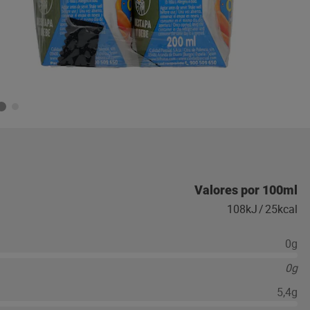
Valores por 100ml
108kJ
/
25kcal
0g
0g
5,4g