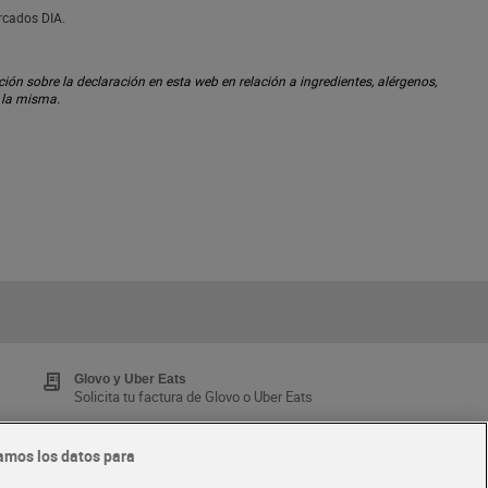
rcados DIA.
ón sobre la declaración en esta web en relación a ingredientes, alérgenos,
n la misma.
Glovo y Uber Eats
Solicita tu factura de Glovo o Uber Eats
amos los datos para
Tarjeta MaX Dia