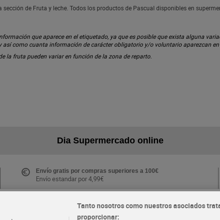
a sección de Fruta y leche. Todos los productos de Pascual disponibles en superme
ormación que aparece en el etiquetado, ya que es posible que exista alguna variaci
 y así como cuanta información de carácter obligatorio y/o voluntario aparezcan e
 de la fruta pueden variar en función de la zona de reparto.
Dia Supermercado online
Envío gratis por compras superiores a 100€
Envío estandar por 4,99€
Tanto nosotros como nuestros asociados trat
proporcionar:
Folletos y Tiendas