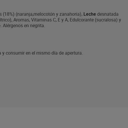
os (18%) (naranja,melocotón y zanahoria),
Leche
desnatada
cítrico), Aromas, Vitaminas C, E y A, Edulcorante (sucralosa) y
e
. Alérgenos en negrita.
ra y consumir en el mismo día de apertura.