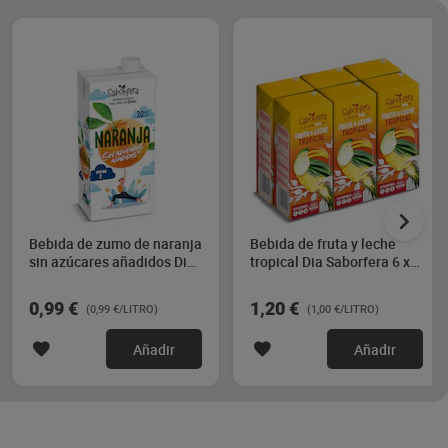
Bebida de zumo de naranja
Bebida de fruta y leche
sin azúcares añadidos Dia
tropical Dia Saborfera 6 x
Saborfera 1 L
200 ml
0,99 €
1,20 €
(0,99 €/LITRO)
(1,00 €/LITRO)
Añadir
Añadir