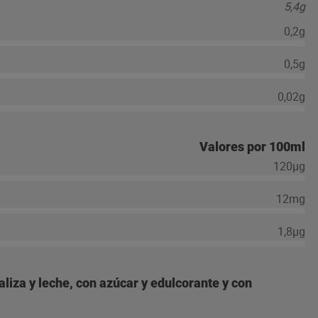
5,4g
0,2g
0,5g
0,02g
Valores por 100ml
120µg
12mg
1,8µg
liza y leche, con azúcar y edulcorante y con