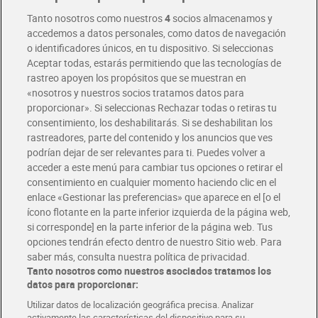
Entrega rápida y en la franja horaria que mejor te venga.
Tanto nosotros como nuestros
4
socios almacenamos y
accedemos a datos personales, como datos de navegación
o identificadores únicos, en tu dispositivo. Si seleccionas
Envío gratis por compras superiores a 100€
Aceptar todas, estarás permitiendo que las tecnologías de
Envío estandar por 4,99€
rastreo apoyen los propósitos que se muestran en
«nosotros y nuestros socios tratamos datos para
Glovo y Uber Eats
proporcionar». Si seleccionas Rechazar todas o retiras tu
Solicita tu factura de Glovo o Uber Eats
consentimiento, los deshabilitarás. Si se deshabilitan los
rastreadores, parte del contenido y los anuncios que ves
podrían dejar de ser relevantes para ti. Puedes volver a
Únete al CLUB Dia
acceder a este menú para cambiar tus opciones o retirar el
Disfruta las ventajas y ofertas exclusivas.
consentimiento en cualquier momento haciendo clic en el
Descárgate la APP Dia
enlace «Gestionar las preferencias» que aparece en el [o el
ícono flotante en la parte inferior izquierda de la página web,
Folletos y Tiendas
si corresponde] en la parte inferior de la página web. Tus
Descubre las mejores ofertas y busca tu tienda más cercana
opciones tendrán efecto dentro de nuestro Sitio web. Para
saber más, consulta nuestra política de privacidad.
Tanto nosotros como nuestros asociados tratamos los
Tarjeta MaX Dia
Te devuelve hasta 8€/mes de tus compras.
datos para proporcionar:
¡Solicita tu tarjeta de crédito aquí!
Utilizar datos de localización geográfica precisa. Analizar
activamente las características del dispositivo para su