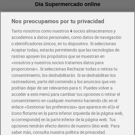
Dia Supermercado online
Nos preocupamos por tu privacidad
Pide hoy, recibe hoy
Entrega rápida y en la franja horaria que mejor te venga.
Tanto nosotros como nuestros
4
socios almacenamos y
accedemos a datos personales, como datos de navegación
o identificadores únicos, en tu dispositivo. Si seleccionas
Envío gratis por compras superiores a 100€
Aceptar todas, estarás permitiendo que las tecnologías de
Envío estandar por 4,99€
rastreo apoyen los propósitos que se muestran en
«nosotros y nuestros socios tratamos datos para
Glovo y Uber Eats
proporcionar». Si seleccionas Rechazar todas o retiras tu
Solicita tu factura de Glovo o Uber Eats
consentimiento, los deshabilitarás. Si se deshabilitan los
rastreadores, parte del contenido y los anuncios que ves
podrían dejar de ser relevantes para ti. Puedes volver a
Únete al CLUB Dia
acceder a este menú para cambiar tus opciones o retirar el
Disfruta las ventajas y ofertas exclusivas.
consentimiento en cualquier momento haciendo clic en el
Descárgate la APP Dia
enlace «Gestionar las preferencias» que aparece en el [o el
ícono flotante en la parte inferior izquierda de la página web,
Folletos y Tiendas
si corresponde] en la parte inferior de la página web. Tus
Descubre las mejores ofertas y busca tu tienda más cercana
opciones tendrán efecto dentro de nuestro Sitio web. Para
saber más, consulta nuestra política de privacidad.