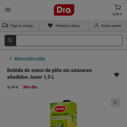
0,00 €
Elige tu código postal
Pedidos y listas
Iniciar sesión
Melocotón y piña
Bebida de zumo de piña sin azúcares
añadidos Juver 1,5 L
3,15 €
30% dto.