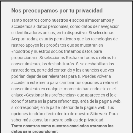
Nos preocupamos por tu privacidad
Pide hoy, recibe hoy
Entrega rápida y en la franja horaria que mejor te venga.
Tanto nosotros como nuestros
4
socios almacenamos y
accedemos a datos personales, como datos de navegación
o identificadores únicos, en tu dispositivo. Si seleccionas
Envío gratis por compras superiores a 100€
Aceptar todas, estarás permitiendo que las tecnologías de
Envío estandar por 4,99€
rastreo apoyen los propósitos que se muestran en
«nosotros y nuestros socios tratamos datos para
Glovo y Uber Eats
proporcionar». Si seleccionas Rechazar todas o retiras tu
Solicita tu factura de Glovo o Uber Eats
consentimiento, los deshabilitarás. Si se deshabilitan los
rastreadores, parte del contenido y los anuncios que ves
podrían dejar de ser relevantes para ti. Puedes volver a
Únete al CLUB Dia
acceder a este menú para cambiar tus opciones o retirar el
Disfruta las ventajas y ofertas exclusivas.
consentimiento en cualquier momento haciendo clic en el
Descárgate la APP Dia
enlace «Gestionar las preferencias» que aparece en el [o el
ícono flotante en la parte inferior izquierda de la página web,
Folletos y Tiendas
si corresponde] en la parte inferior de la página web. Tus
Descubre las mejores ofertas y busca tu tienda más cercana
opciones tendrán efecto dentro de nuestro Sitio web. Para
saber más, consulta nuestra política de privacidad.
Tanto nosotros como nuestros asociados tratamos los
Tarjeta MaX Dia
Te devuelve hasta 8€/mes de tus compras.
datos para proporcionar: