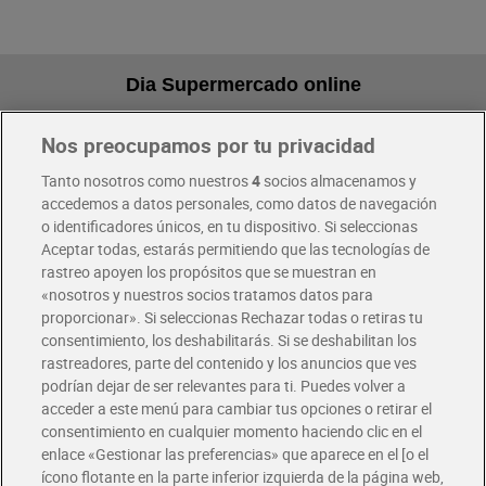
Dia Supermercado online
Nos preocupamos por tu privacidad
Pide hoy, recibe hoy
Entrega rápida y en la franja horaria que mejor te venga.
Tanto nosotros como nuestros
4
socios almacenamos y
accedemos a datos personales, como datos de navegación
o identificadores únicos, en tu dispositivo. Si seleccionas
Envío gratis por compras superiores a 100€
Aceptar todas, estarás permitiendo que las tecnologías de
Envío estandar por 4,99€
rastreo apoyen los propósitos que se muestran en
«nosotros y nuestros socios tratamos datos para
Glovo y Uber Eats
proporcionar». Si seleccionas Rechazar todas o retiras tu
Solicita tu factura de Glovo o Uber Eats
consentimiento, los deshabilitarás. Si se deshabilitan los
rastreadores, parte del contenido y los anuncios que ves
podrían dejar de ser relevantes para ti. Puedes volver a
Únete al CLUB Dia
acceder a este menú para cambiar tus opciones o retirar el
Disfruta las ventajas y ofertas exclusivas.
consentimiento en cualquier momento haciendo clic en el
Descárgate la APP Dia
enlace «Gestionar las preferencias» que aparece en el [o el
ícono flotante en la parte inferior izquierda de la página web,
Folletos y Tiendas