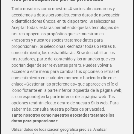
En la selección de tónicas, gaseosa y bitter de Dia encontrarás
versiones clásicas, zero o premium.
Tanto nosotros como nuestros
4
socios almacenamos y
accedemos a datos personales, como datos de navegación
o identificadores únicos, en tu dispositivo. Si seleccionas
Aceptar todas, estarás permitiendo que las tecnologías de
rastreo apoyen los propósitos que se muestran en
«nosotros y nuestros socios tratamos datos para
Dia Supermercado online
proporcionar». Si seleccionas Rechazar todas o retiras tu
consentimiento, los deshabilitarás. Si se deshabilitan los
rastreadores, parte del contenido y los anuncios que ves
Pide hoy, recibe hoy
podrían dejar de ser relevantes para ti. Puedes volver a
Entrega rápida y en la franja horaria que mejor te venga.
acceder a este menú para cambiar tus opciones o retirar el
consentimiento en cualquier momento haciendo clic en el
Envío gratis por compras superiores a 100€
enlace «Gestionar las preferencias» que aparece en el [o el
Envío estandar por 4,99€
ícono flotante en la parte inferior izquierda de la página web,
si corresponde] en la parte inferior de la página web. Tus
opciones tendrán efecto dentro de nuestro Sitio web. Para
Glovo y Uber Eats
saber más, consulta nuestra política de privacidad.
Solicita tu factura de Glovo o Uber Eats
Tanto nosotros como nuestros asociados tratamos los
datos para proporcionar:
Utilizar datos de localización geográfica precisa. Analizar
Únete al CLUB Dia
Disfruta las ventajas y ofertas exclusivas.