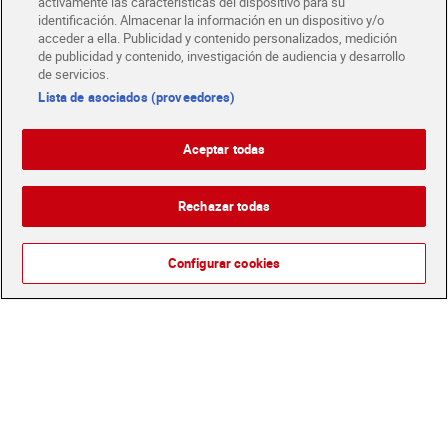
activamente las características del dispositivo para su
Descárgate la APP Dia
identificación. Almacenar la información en un dispositivo y/o
acceder a ella. Publicidad y contenido personalizados, medición
de publicidad y contenido, investigación de audiencia y desarrollo
Folletos y Tiendas
de servicios.
Descubre las mejores ofertas y busca tu tienda más cercana
Lista de asociados (proveedores)
Tarjeta MaX Dia
Aceptar todas
Te devuelve hasta 8€/mes de tus compras.
¡Solicita tu tarjeta de crédito aquí!
Rechazar todas
RECETAS
COMER MEJOR CADA DIA
EMPLEO
COLABORA CON DIA
ABRE TU TIENDA
DIA CORPORATE
Configurar cookies
Atención al cliente
Español
Español
Català
English
Política de privacidad
Política de cookies