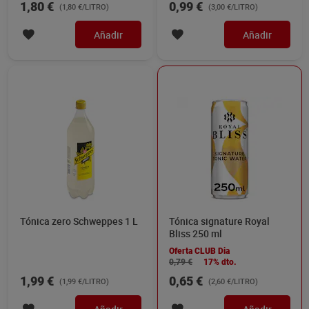
1,80 €
0,99 €
(1,80 €/LITRO)
(3,00 €/LITRO)
Añadir
Añadir
Tónica zero Schweppes 1 L
Tónica signature Royal
Bliss 250 ml
Oferta CLUB Dia
0,79 €
17% dto.
1,99 €
0,65 €
(1,99 €/LITRO)
(2,60 €/LITRO)