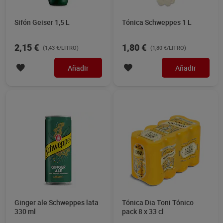
Sifón Geiser 1,5 L
Tónica Schweppes 1 L
2,15 €
1,80 €
(1,43 €/LITRO)
(1,80 €/LITRO)
Añadir
Añadir
Ginger ale Schweppes lata
Tónica Dia Toni Tónico
330 ml
pack 8 x 33 cl