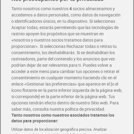
Tanto nosotros como nuestros
4
socios almacenamos y
accedemos a datos personales, como datos de navegación
Dia Supermercado online
o identificadores únicos, en tu dispositivo. Si seleccionas
Aceptar todas, estarás permitiendo que las tecnologías de
rastreo apoyen los propósitos que se muestran en
Pide hoy, recibe hoy
«nosotros y nuestros socios tratamos datos para
Entrega rápida y en la franja horaria que mejor te venga.
proporcionar». Si seleccionas Rechazar todas o retiras tu
consentimiento, los deshabilitarás. Si se deshabilitan los
rastreadores, parte del contenido y los anuncios que ves
Envío gratis por compras superiores a 100€
Envío estandar por 4,99€
podrían dejar de ser relevantes para ti. Puedes volver a
acceder a este menú para cambiar tus opciones o retirar el
consentimiento en cualquier momento haciendo clic en el
Glovo y Uber Eats
enlace «Gestionar las preferencias» que aparece en el [o el
Solicita tu factura de Glovo o Uber Eats
ícono flotante en la parte inferior izquierda de la página web,
si corresponde] en la parte inferior de la página web. Tus
opciones tendrán efecto dentro de nuestro Sitio web. Para
Únete al CLUB Dia
saber más, consulta nuestra política de privacidad.
Disfruta las ventajas y ofertas exclusivas.
Tanto nosotros como nuestros asociados tratamos los
Descárgate la APP Dia
datos para proporcionar:
Folletos y Tiendas
Utilizar datos de localización geográfica precisa. Analizar
Descubre las mejores ofertas y busca tu tienda más cercana