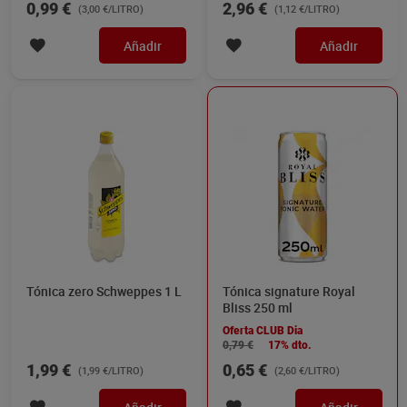
0,99 €
2,96 €
(3,00 €/LITRO)
(1,12 €/LITRO)
Añadir
Añadir
Tónica zero Schweppes 1 L
Tónica signature Royal
Bliss 250 ml
Oferta CLUB Dia
0,79 €
17% dto.
1,99 €
0,65 €
(1,99 €/LITRO)
(2,60 €/LITRO)