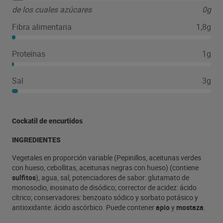
de los cuales azúcares
0g
Fibra alimentaria
1,8g
Proteínas
1g
Sal
3g
Cockatil de encurtidos
INGREDIENTES
Vegetales en proporción variable (Pepinillos, aceitunas verdes
con hueso, cebollitas, aceitunas negras con hueso) (contiene
sulfitos
), agua, sal, potenciadores de sabor: glutamato de
monosodio, inosinato de disódico; corrector de acidez: ácido
cítrico; conservadores: benzoato sódico y sorbato potásico y
antioxidante: ácido ascórbico. Puede contener
apio
y
mostaza
.