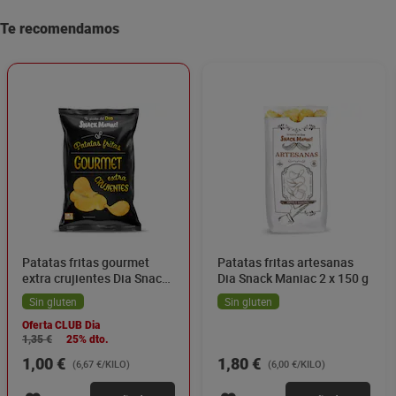
Te recomendamos
Patatas fritas gourmet
Patatas fritas artesanas
extra crujientes Dia Snack
Dia Snack Maniac 2 x 150 g
Maniac 150 g
Sin gluten
Sin gluten
Oferta CLUB Dia
1,35 €
25% dto.
1,00 €
1,80 €
(6,67 €/KILO)
(6,00 €/KILO)