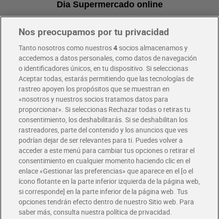
Dia Supermercado online
Nos preocupamos por tu privacidad
Pide hoy, recibe hoy
Entrega rápida y en la franja horaria que mejor te venga.
Tanto nosotros como nuestros
4
socios almacenamos y
accedemos a datos personales, como datos de navegación
o identificadores únicos, en tu dispositivo. Si seleccionas
Envío gratis por compras superiores a 100€
Aceptar todas, estarás permitiendo que las tecnologías de
Envío estandar por 4,99€
rastreo apoyen los propósitos que se muestran en
«nosotros y nuestros socios tratamos datos para
Glovo y Uber Eats
proporcionar». Si seleccionas Rechazar todas o retiras tu
Solicita tu factura de Glovo o Uber Eats
consentimiento, los deshabilitarás. Si se deshabilitan los
rastreadores, parte del contenido y los anuncios que ves
podrían dejar de ser relevantes para ti. Puedes volver a
Únete al CLUB Dia
acceder a este menú para cambiar tus opciones o retirar el
Disfruta las ventajas y ofertas exclusivas.
consentimiento en cualquier momento haciendo clic en el
Descárgate la APP Dia
enlace «Gestionar las preferencias» que aparece en el [o el
ícono flotante en la parte inferior izquierda de la página web,
Folletos y Tiendas
si corresponde] en la parte inferior de la página web. Tus
Descubre las mejores ofertas y busca tu tienda más cercana
opciones tendrán efecto dentro de nuestro Sitio web. Para
saber más, consulta nuestra política de privacidad.