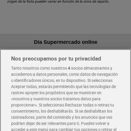
origen de la fruta pueden variar en función de la zona de reparto.
Dia Supermercado online
Nos preocupamos por tu privacidad
Pide hoy, recibe hoy
Entrega rápida y en la franja horaria que mejor te venga.
Tanto nosotros como nuestros
4
socios almacenamos y
accedemos a datos personales, como datos de navegación
o identificadores únicos, en tu dispositivo. Si seleccionas
Envío gratis por compras superiores a 100€
Aceptar todas, estarás permitiendo que las tecnologías de
Envío estandar por 4,99€
rastreo apoyen los propósitos que se muestran en
«nosotros y nuestros socios tratamos datos para
Glovo y Uber Eats
proporcionar». Si seleccionas Rechazar todas o retiras tu
Solicita tu factura de Glovo o Uber Eats
consentimiento, los deshabilitarás. Si se deshabilitan los
rastreadores, parte del contenido y los anuncios que ves
podrían dejar de ser relevantes para ti. Puedes volver a
Únete al CLUB Dia
acceder a este menú para cambiar tus opciones o retirar el