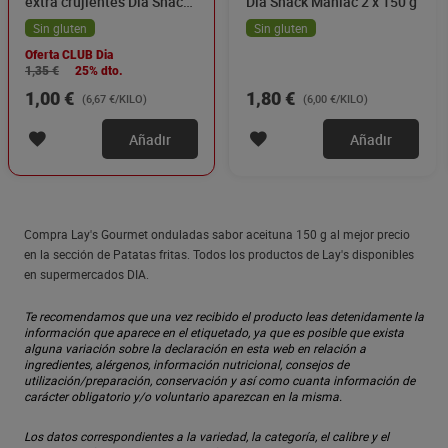
extra crujientes Dia Snack
Dia Snack Maniac 2 x 150 g
Maniac 150 g
Sin gluten
Sin gluten
Oferta CLUB Dia
1,35 €
25% dto.
1,00 €
1,80 €
(6,67 €/KILO)
(6,00 €/KILO)
Añadir
Añadir
Compra Lay's Gourmet onduladas sabor aceituna 150 g al mejor precio
en la sección de Patatas fritas. Todos los productos de Lay's disponibles
en supermercados DIA.
Te recomendamos que una vez recibido el producto leas detenidamente la
información que aparece en el etiquetado, ya que es posible que exista
alguna variación sobre la declaración en esta web en relación a
ingredientes, alérgenos, información nutricional, consejos de
utilización/preparación, conservación y así como cuanta información de
carácter obligatorio y/o voluntario aparezcan en la misma.
Los datos correspondientes a la variedad, la categoría, el calibre y el