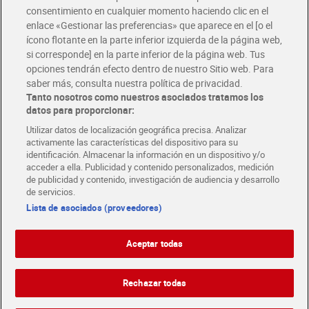
Disfruta las ventajas y ofertas exclusivas.
consentimiento en cualquier momento haciendo clic en el
Descárgate la APP Dia
enlace «Gestionar las preferencias» que aparece en el [o el
ícono flotante en la parte inferior izquierda de la página web,
Folletos y Tiendas
si corresponde] en la parte inferior de la página web. Tus
Descubre las mejores ofertas y busca tu tienda más cercana
opciones tendrán efecto dentro de nuestro Sitio web. Para
saber más, consulta nuestra política de privacidad.
Tanto nosotros como nuestros asociados tratamos los
Tarjeta MaX Dia
Te devuelve hasta 8€/mes de tus compras.
datos para proporcionar:
¡Solicita tu tarjeta de crédito aquí!
Utilizar datos de localización geográfica precisa. Analizar
activamente las características del dispositivo para su
RECETAS
COMER MEJOR CADA DIA
EMPLEO
identificación. Almacenar la información en un dispositivo y/o
acceder a ella. Publicidad y contenido personalizados, medición
COLABORA CON DIA
ABRE TU TIENDA
DIA CORPORATE
de publicidad y contenido, investigación de audiencia y desarrollo
de servicios.
Lista de asociados (proveedores)
Aceptar todas
Atención al cliente
Español
Español
Català
Rechazar todas
English
Política de privacidad
Política de cookies