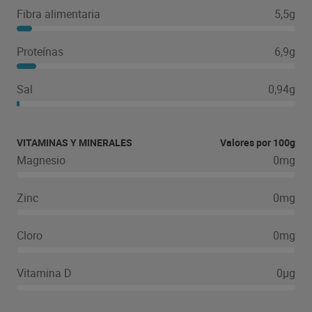
Fibra alimentaria
5,5g
Proteínas
6,9g
Sal
0,94g
VITAMINAS Y MINERALES
Valores por 100g
Magnesio
0mg
Zinc
0mg
Cloro
0mg
Vitamina D
0µg