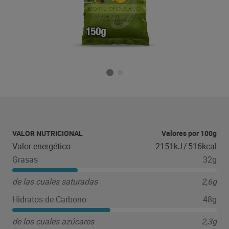
VALOR NUTRICIONAL
Valores por 100g
Valor energético
2151kJ
/
516kcal
Grasas
32g
de las cuales saturadas
2,6g
Hidratos de Carbono
48g
de los cuales azúcares
2,3g