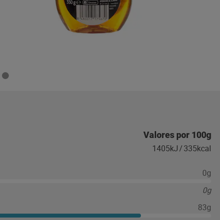
Valores por 100g
1405kJ
/
335kcal
0g
0g
83g