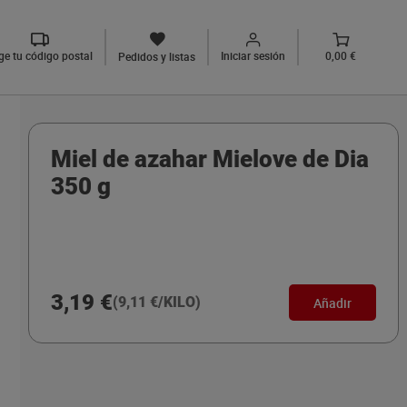
ige tu código postal
Iniciar sesión
0,00 €
Pedidos y listas
Miel de azahar Mielove de Dia
350 g
3,19 €
(9,11 €/KILO)
Añadir