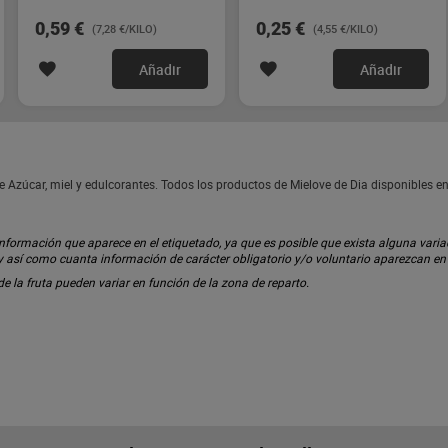
0,59 €
0,25 €
(7,28 €/KILO)
(4,55 €/KILO)
Añadir
Añadir
e Azúcar, miel y edulcorantes. Todos los productos de Mielove de Dia disponibles 
ormación que aparece en el etiquetado, ya que es posible que exista alguna variaci
 y así como cuanta información de carácter obligatorio y/o voluntario aparezcan e
 de la fruta pueden variar en función de la zona de reparto.