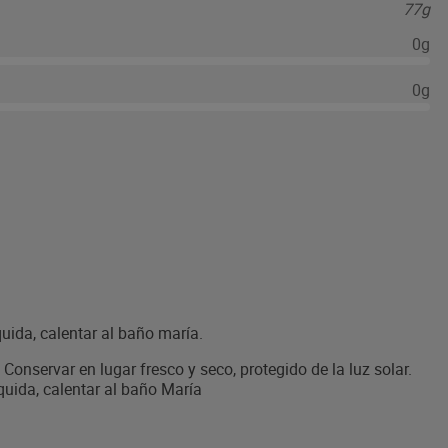
77g
0g
0g
íquida, calentar al baño maría.
nservar en lugar fresco y seco, protegido de la luz solar.
líquida, calentar al baño María