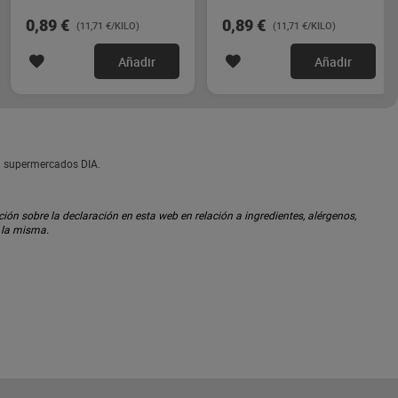
0,89 €
0,89 €
(11,71 €/KILO)
(11,71 €/KILO)
Añadir
Añadir
en supermercados DIA.
ón sobre la declaración en esta web en relación a ingredientes, alérgenos,
n la misma.