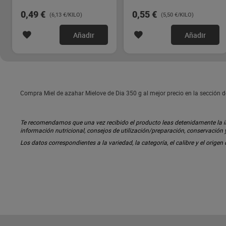
0,49 €
0,55 €
(6,13 €/KILO)
(5,50 €/KILO)
Añadir
Añadir
Compra Miel de azahar Mielove de Dia 350 g al mejor precio en la sección d
Te recomendamos que una vez recibido el producto leas detenidamente la inf
información nutricional, consejos de utilización/preparación, conservación
Los datos correspondientes a la variedad, la categoría, el calibre y el origen