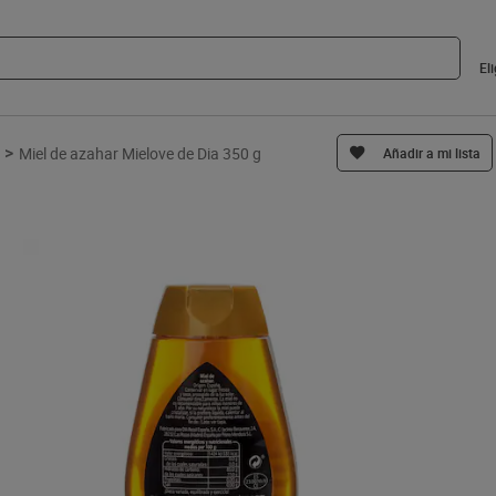
El
>
Miel de azahar Mielove de Dia 350 g
Añadir a mi lista