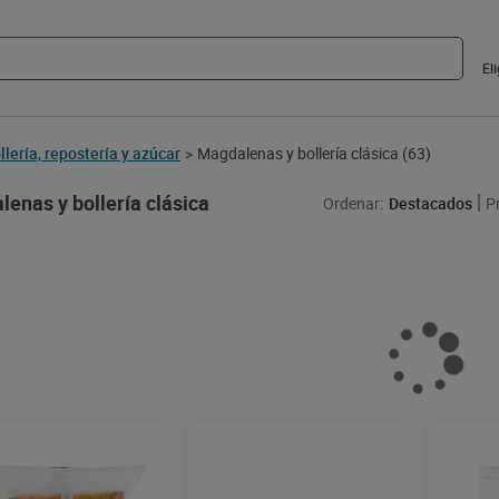
El
llería, repostería y azúcar
Magdalenas y bollería clásica
(63)
>
enas y bollería clásica
Ordenar:
Destacados
P