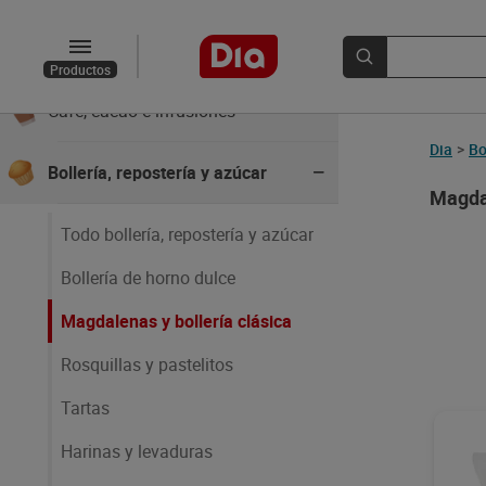
Conservas, caldos y cremas
Productos
Café, cacao e infusiones
Dia
>
Bo
Bollería, repostería y azúcar
Magdal
Todo bollería, repostería y azúcar
Bollería de horno dulce
Magdalenas y bollería clásica
Rosquillas y pastelitos
Tartas
Harinas y levaduras