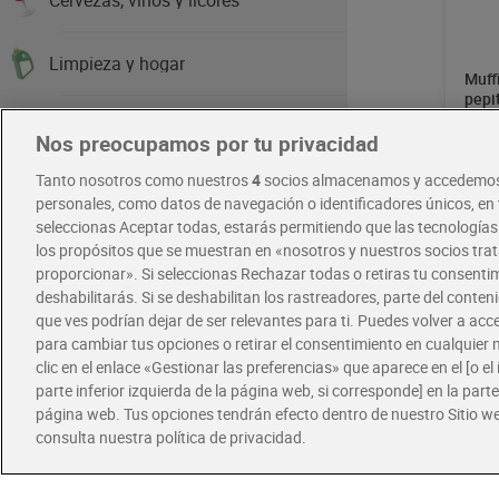
Cervezas, vinos y licores
Limpieza y hogar
Muff
pepi
Dulc
Higiene y cuidado del cuerpo
2,0
Nos preocupamos por tu privacidad
Tanto nosotros como nuestros
4
socios almacenamos y accedemos
Cabello y perfumería
personales, como datos de navegación o identificadores únicos, en t
seleccionas Aceptar todas, estarás permitiendo que las tecnología
los propósitos que se muestran en «nosotros y nuestros socios tr
Salud y parafarmacia
proporcionar». Si seleccionas Rechazar todas o retiras tu consentim
deshabilitarás. Si se deshabilitan los rastreadores, parte del conten
Infantil
que ves podrían dejar de ser relevantes para ti. Puedes volver a ac
para cambiar tus opciones o retirar el consentimiento en cualquie
clic en el enlace «Gestionar las preferencias» que aparece en el [o el 
Mascotas
parte inferior izquierda de la página web, si corresponde] en la parte 
página web. Tus opciones tendrán efecto dentro de nuestro Sitio w
consulta nuestra política de privacidad.
Ofertas
Magd