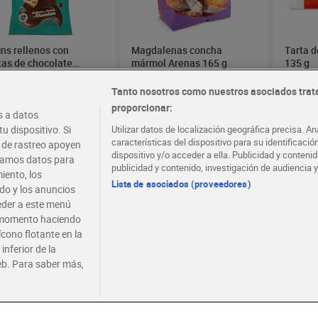
ins rellenos con
Magdalenas concha
Tarta 
tas de chocolate
mármol Arenas 165 g
135 g
esol 240 g
0 €
1,29 €
1,00 
(8,33 €/KILO)
(7,82 €/KILO)
Tanto nosotros como nuestros asociados trat
proporcionar:
 a datos
Añadir
Añadir
u dispositivo. Si
Utilizar datos de localización geográfica precisa. An
características del dispositivo para su identificaci
s de rastreo apoyen
dispositivo y/o acceder a ella. Publicidad y conten
atamos datos para
publicidad y contenido, investigación de audiencia y
iento, los
Lista de asociados (proveedores)
ido y los anuncios
ceder a este menú
r momento haciendo
ícono flotante en la
inferior de la
eb. Para saber más,
alenas 0% azúcares
Bizcocho con pepitas de
Croiss