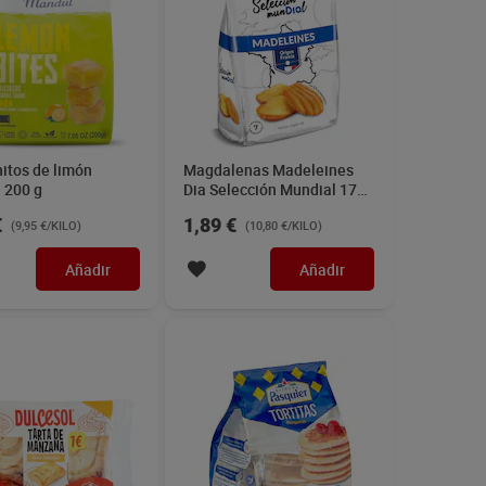
itos de limón
Magdalenas Madeleines
 200 g
Dia Selección Mundial 175
g
€
1,89 €
(9,95 €/KILO)
(10,80 €/KILO)
Añadir
Añadir