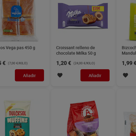
os Vega pas 450 g
Croissant relleno de
Bizcoch
chocolate Milka 50 g
Mandul
5 €
1,20 €
1,99 
(7,00 €/KILO)
(24,00 €/KILO)
Añadir
Añadir