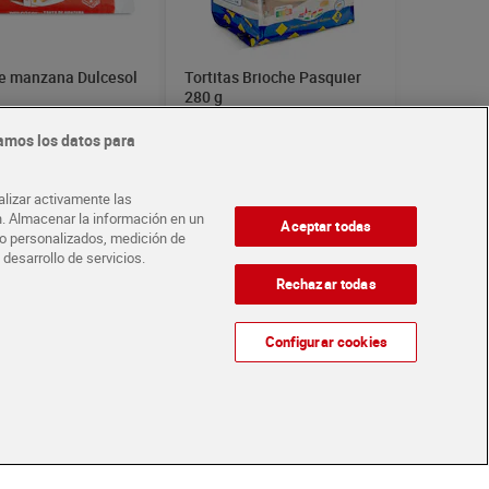
de manzana Dulcesol
Tortitas Brioche Pasquier
280 g
€
3,09 €
(7,41 €/KILO)
(11,04 €/KILO)
amos los datos para
Añadir
Añadir
alizar activamente las
ón. Almacenar la información en un
Aceptar todas
ido personalizados, medición de
 desarrollo de servicios.
Rechazar todas
Configurar cookies
ants 0% azúcar
Muffins con doble