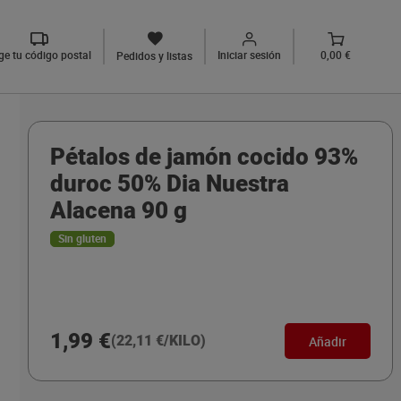
ige tu código postal
Iniciar sesión
0,00 €
Pedidos y listas
Pétalos de jamón cocido 93%
duroc 50% Dia Nuestra
Alacena 90 g
Sin gluten
1,99 €
(22,11 €/KILO)
Añadir