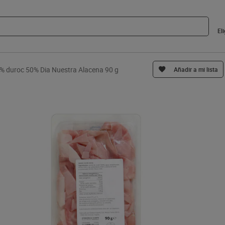
El
% duroc 50% Dia Nuestra Alacena 90 g
Añadir a mi lista