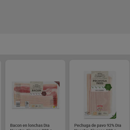
Bacon en lonchas Dia
Pechuga de pavo 92% Dia