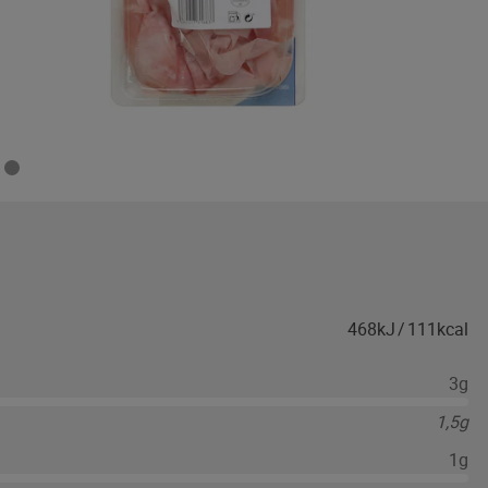
468kJ
/
111kcal
3g
1,5g
1g