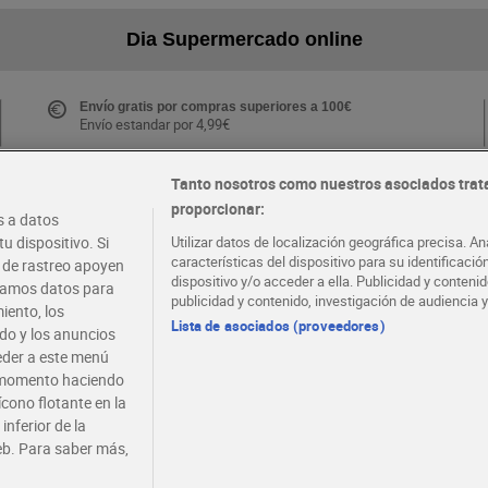
Dia Supermercado online
Envío gratis por compras superiores a 100€
Envío estandar por 4,99€
Tanto nosotros como nuestros asociados trat
proporcionar:
Folletos y Tiendas
 a datos
Descubre las mejores ofertas y busca tu tienda más
u dispositivo. Si
Utilizar datos de localización geográfica precisa. An
cercana
características del dispositivo para su identificaci
s de rastreo apoyen
dispositivo y/o acceder a ella. Publicidad y conten
atamos datos para
publicidad y contenido, investigación de audiencia y
iento, los
·
·
EMPLEO
COLABORA CON DIA
Lista de asociados (proveedores)
ido y los anuncios
ceder a este menú
r momento haciendo
ícono flotante en la
inferior de la
eb. Para saber más,
viso legal
Condiciones de compra