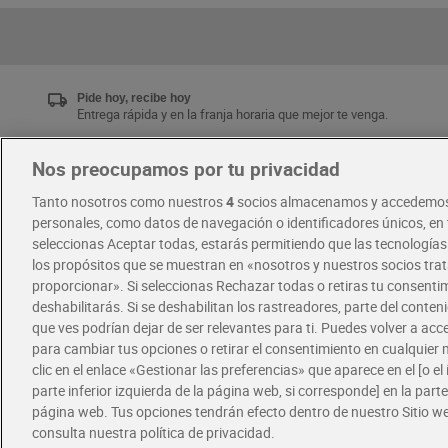
Pide hoy, recibe hoy
Entrega rápida y en la franja horaria que mejor te venga.
Nos preocupamos por tu privacidad
Únete al CLUB Dia
Tanto nosotros como nuestros
4
socios almacenamos y accedemos
Disfruta las ventajas y ofertas exclusivas.
personales, como datos de navegación o identificadores únicos, en t
Descárgate la APP Dia
seleccionas Aceptar todas, estarás permitiendo que las tecnología
los propósitos que se muestran en «nosotros y nuestros socios tr
proporcionar». Si seleccionas Rechazar todas o retiras tu consentim
·
·
RECETAS
COMER MEJOR CADA DIA
deshabilitarás. Si se deshabilitan los rastreadores, parte del conten
que ves podrían dejar de ser relevantes para ti. Puedes volver a ac
para cambiar tus opciones o retirar el consentimiento en cualquie
clic en el enlace «Gestionar las preferencias» que aparece en el [o el 
parte inferior izquierda de la página web, si corresponde] en la parte 
página web. Tus opciones tendrán efecto dentro de nuestro Sitio w
consulta nuestra política de privacidad.
Política de privacidad
Política de cookies
A