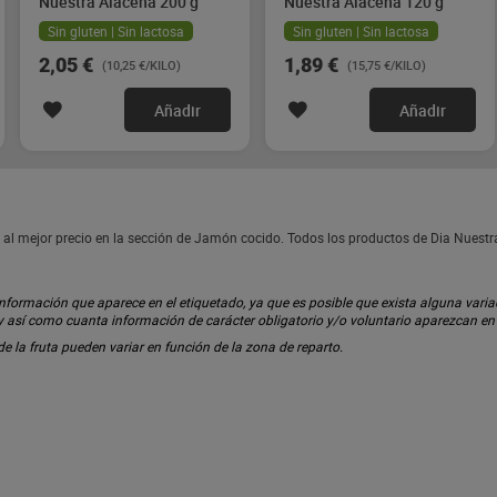
Nuestra Alacena 200 g
Nuestra Alacena 120 g
Sin gluten | Sin lactosa
Sin gluten | Sin lactosa
2,05 €
1,89 €
(10,25 €/KILO)
(15,75 €/KILO)
Añadir
Añadir
l mejor precio en la sección de Jamón cocido. Todos los productos de Dia Nuestr
ormación que aparece en el etiquetado, ya que es posible que exista alguna variaci
 y así como cuanta información de carácter obligatorio y/o voluntario aparezcan e
 de la fruta pueden variar en función de la zona de reparto.