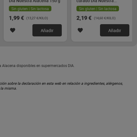
Dia Nuestra Alacena 150 g
curado Dia Nuestra
Alacena 2 x 75 g
Sin gluten | Sin lactosa
Sin gluten | Sin lactosa
1,99 €
2,19 €
(13,27 €/KILO)
(14,60 €/KILO)
Añadir
Añadir
a Alacena disponibles en supermercados DIA.
ón sobre la declaración en esta web en relación a ingredientes, alérgenos,
n la misma.