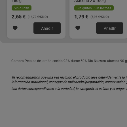
180 g
Alacena 2 x 100 g
Sin gluten
Sin gluten | Sin lactosa
2,65 €
1,79 €
(14,72 €/KILO)
(8,95 €/KILO)
Añadir
Añadir
Compra Pétalos de jamón cocido 93% duroc 50% Dia Nuestra Alacena 90 g a
Te recomendamos que una vez recibido el producto leas detenidamente la inf
información nutricional, consejos de utilización/preparación, conservación
Los datos correspondientes a la variedad, la categoría, el calibre y el origen