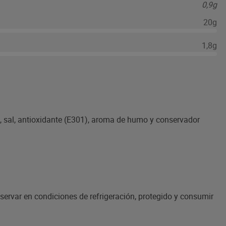
0,9g
20g
1,8g
, sal, antioxidante (E301), aroma de humo y conservador
nservar en condiciones de refrigeración, protegido y consumir