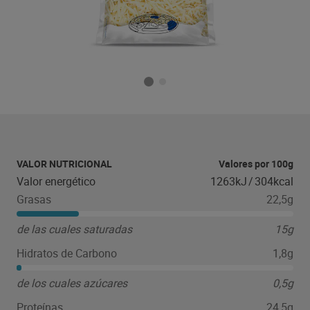
VALOR NUTRICIONAL
Valores por 100g
Valor energético
1263kJ
/
304kcal
Grasas
22,5g
de las cuales saturadas
15g
Hidratos de Carbono
1,8g
de los cuales azúcares
0,5g
Proteínas
24,5g