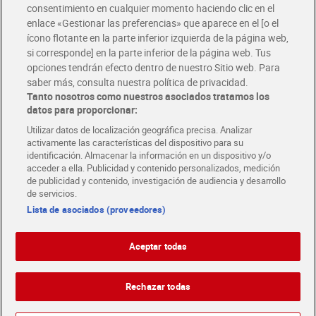
consentimiento en cualquier momento haciendo clic en el
Descárgate la APP Dia
enlace «Gestionar las preferencias» que aparece en el [o el
ícono flotante en la parte inferior izquierda de la página web,
Folletos y Tiendas
si corresponde] en la parte inferior de la página web. Tus
Descubre las mejores ofertas y busca tu tienda más cercana
opciones tendrán efecto dentro de nuestro Sitio web. Para
saber más, consulta nuestra política de privacidad.
Tanto nosotros como nuestros asociados tratamos los
Tarjeta MaX Dia
Te devuelve hasta 8€/mes de tus compras.
datos para proporcionar:
¡Solicita tu tarjeta de crédito aquí!
Utilizar datos de localización geográfica precisa. Analizar
activamente las características del dispositivo para su
RECETAS
COMER MEJOR CADA DIA
EMPLEO
identificación. Almacenar la información en un dispositivo y/o
acceder a ella. Publicidad y contenido personalizados, medición
COLABORA CON DIA
ABRE TU TIENDA
DIA CORPORATE
de publicidad y contenido, investigación de audiencia y desarrollo
de servicios.
Lista de asociados (proveedores)
Aceptar todas
Atención al cliente
Español
Español
Català
Rechazar todas
English
Política de privacidad
Política de cookies