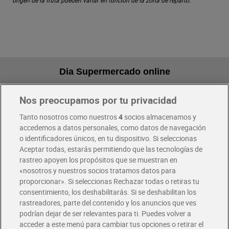
origen de la fruta pueden variar en función de la zona de reparto.
Dia Supermercado online
Nos preocupamos por tu privacidad
Pide hoy, recibe hoy
Entrega rápida y en la franja horaria que mejor te venga.
Tanto nosotros como nuestros
4
socios almacenamos y
accedemos a datos personales, como datos de navegación
o identificadores únicos, en tu dispositivo. Si seleccionas
Envío gratis por compras superiores a 100€
Aceptar todas, estarás permitiendo que las tecnologías de
Envío estandar por 4,99€
rastreo apoyen los propósitos que se muestran en
«nosotros y nuestros socios tratamos datos para
Glovo y Uber Eats
proporcionar». Si seleccionas Rechazar todas o retiras tu
Solicita tu factura de Glovo o Uber Eats
consentimiento, los deshabilitarás. Si se deshabilitan los
rastreadores, parte del contenido y los anuncios que ves
podrían dejar de ser relevantes para ti. Puedes volver a
Únete al CLUB Dia
acceder a este menú para cambiar tus opciones o retirar el
Disfruta las ventajas y ofertas exclusivas.