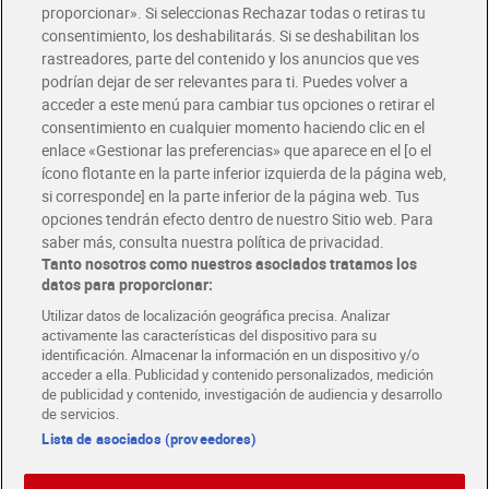
Glovo y Uber Eats
proporcionar». Si seleccionas Rechazar todas o retiras tu
Solicita tu factura de Glovo o Uber Eats
consentimiento, los deshabilitarás. Si se deshabilitan los
rastreadores, parte del contenido y los anuncios que ves
podrían dejar de ser relevantes para ti. Puedes volver a
Únete al CLUB Dia
acceder a este menú para cambiar tus opciones o retirar el
Disfruta las ventajas y ofertas exclusivas.
consentimiento en cualquier momento haciendo clic en el
Descárgate la APP Dia
enlace «Gestionar las preferencias» que aparece en el [o el
ícono flotante en la parte inferior izquierda de la página web,
Folletos y Tiendas
si corresponde] en la parte inferior de la página web. Tus
Descubre las mejores ofertas y busca tu tienda más cercana
opciones tendrán efecto dentro de nuestro Sitio web. Para
saber más, consulta nuestra política de privacidad.
Tanto nosotros como nuestros asociados tratamos los
Tarjeta MaX Dia
Te devuelve hasta 8€/mes de tus compras.
datos para proporcionar:
¡Solicita tu tarjeta de crédito aquí!
Utilizar datos de localización geográfica precisa. Analizar
activamente las características del dispositivo para su
RECETAS
COMER MEJOR CADA DIA
EMPLEO
identificación. Almacenar la información en un dispositivo y/o
acceder a ella. Publicidad y contenido personalizados, medición
COLABORA CON DIA
ABRE TU TIENDA
DIA CORPORATE
de publicidad y contenido, investigación de audiencia y desarrollo
de servicios.
Lista de asociados (proveedores)