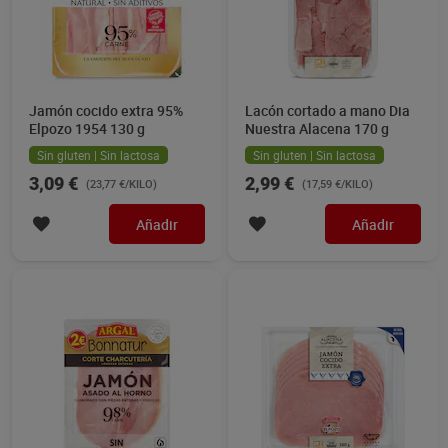
Jamón cocido extra 95%
Lacón cortado a mano Dia
Elpozo 1954 130 g
Nuestra Alacena 170 g
Sin gluten | Sin lactosa
Sin gluten | Sin lactosa
3,09 €
2,99 €
(23,77 €/KILO)
(17,59 €/KILO)
Añadir
Añadir