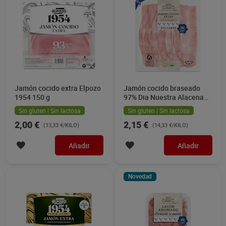
Jamón cocido extra Elpozo
Jamón cocido braseado
1954 150 g
97% Dia Nuestra Alacena
150 g
Sin gluten | Sin lactosa
Sin gluten | Sin lactosa
2,00 €
2,15 €
(13,33 €/KILO)
(14,33 €/KILO)
Añadir
Añadir
Novedad