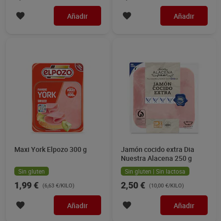
Añadir
Añadir
Maxi York Elpozo 300 g
Jamón cocido extra Dia
Nuestra Alacena 250 g
Sin gluten
Sin gluten | Sin lactosa
1,99 €
2,50 €
(6,63 €/KILO)
(10,00 €/KILO)
Añadir
Añadir