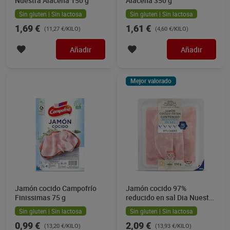
Nuestra Alacena 150 g
Alacena 350 g
Sin gluten | Sin lactosa
Sin gluten | Sin lactosa
1,69 €
1,61 €
(11,27 €/KILO)
(4,60 €/KILO)
Añadir
Añadir
Mejor valorado
Jamón cocido Campofrío
Jamón cocido 97%
Finissimas 75 g
reducido en sal Dia Nuestra
Alacena 150 g
Sin gluten | Sin lactosa
Sin gluten | Sin lactosa
0,99 €
2,09 €
(13,20 €/KILO)
(13,93 €/KILO)