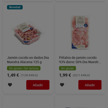
Novedad
Jamón cocido en dados Dia
Pétalos de jamón cocido
Nuestra Alacena 125 g
93% duroc 50% Dia Nuestra
Alacena 90 g
Sin gluten | Sin lactosa
Sin gluten
1,49 €
1,99 €
(11,92 €/KILO)
(22,11 €/KILO)
Añadir
Añadir