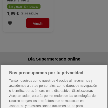
Alacena 180 g
Sin gluten | Sin lactosa
1,99 €
(11,06 €/KILO)
Añadir
Dia Supermercado online
Nos preocupamos por tu privacidad
Pide hoy, recibe hoy
Entrega rápida y en la franja horaria que mejor te venga.
Tanto nosotros como nuestros
4
socios almacenamos y
accedemos a datos personales, como datos de navegación
o identificadores únicos, en tu dispositivo. Si seleccionas
Envío gratis por compras superiores a 100€
Aceptar todas, estarás permitiendo que las tecnologías de
Envío estandar por 4,99€
rastreo apoyen los propósitos que se muestran en
«nosotros y nuestros socios tratamos datos para