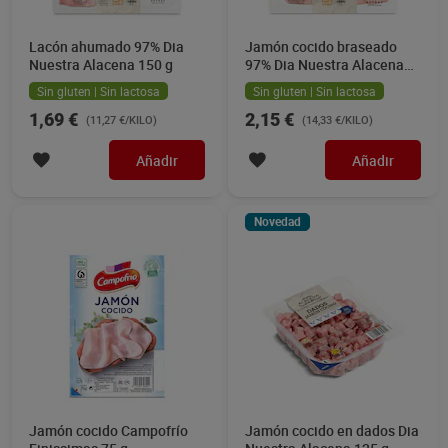
Lacón ahumado 97% Dia
Jamón cocido braseado
Nuestra Alacena 150 g
97% Dia Nuestra Alacena
150 g
Sin gluten | Sin lactosa
Sin gluten | Sin lactosa
1,69 €
2,15 €
(11,27 €/KILO)
(14,33 €/KILO)
Añadir
Añadir
Novedad
Jamón cocido Campofrío
Jamón cocido en dados Dia