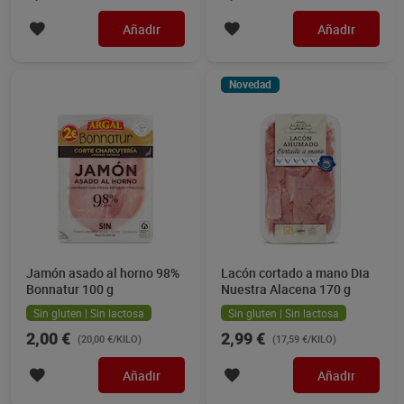
Añadir
Añadir
Novedad
Jamón asado al horno 98%
Lacón cortado a mano Dia
Bonnatur 100 g
Nuestra Alacena 170 g
Sin gluten | Sin lactosa
Sin gluten | Sin lactosa
2,00 €
2,99 €
(20,00 €/KILO)
(17,59 €/KILO)
Añadir
Añadir