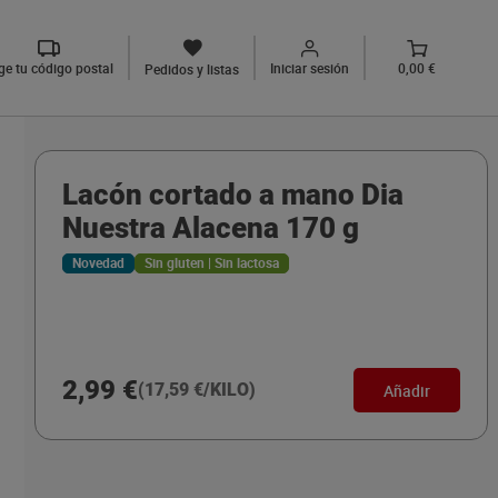
ige tu código postal
Iniciar sesión
0,00 €
Pedidos y listas
Lacón cortado a mano Dia
Nuestra Alacena 170 g
Novedad
Sin gluten | Sin lactosa
2,99 €
(17,59 €/KILO)
Añadir