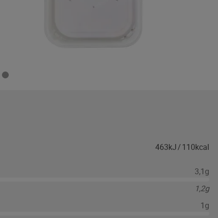
463kJ
/
110kcal
3,1g
1,2g
1g