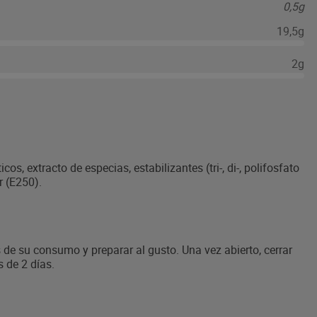
0,5g
19,5g
2g
s, extracto de especias, estabilizantes (tri-, di-, polifosfato
r (E250).
s de su consumo y preparar al gusto. Una vez abierto, cerrar
 de 2 días.