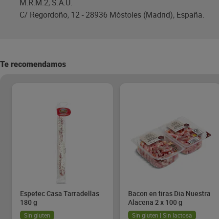
M.R.M.2, S.A.U.
C/ Regordoño, 12 - 28936 Móstoles (Madrid), España.
Te recomendamos
Espetec Casa Tarradellas
Bacon en tiras Dia Nuestra
180 g
Alacena 2 x 100 g
Sin gluten
Sin gluten | Sin lactosa