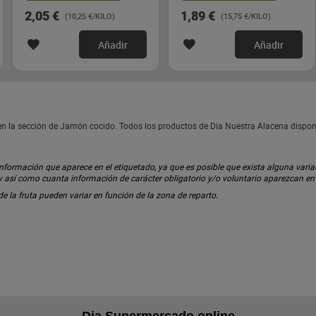
2,05 €
1,89 €
(10,25 €/KILO)
(15,75 €/KILO)
Añadir
Añadir
n la sección de Jamón cocido. Todos los productos de Dia Nuestra Alacena dispon
ormación que aparece en el etiquetado, ya que es posible que exista alguna variaci
 y así como cuanta información de carácter obligatorio y/o voluntario aparezcan e
 de la fruta pueden variar en función de la zona de reparto.