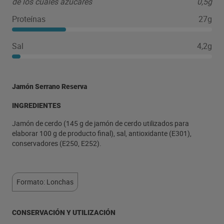
de los cuales azúcares
0,5g
Proteínas
27g
Sal
4,2g
Jamón Serrano Reserva
INGREDIENTES
Jamón de cerdo (145 g de jamón de cerdo utilizados para
elaborar 100 g de producto final), sal, antioxidante (E301),
conservadores (E250, E252).
Formato: Lonchas
CONSERVACIÓN Y UTILIZACIÓN