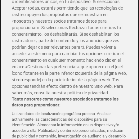
o identificadores únicos, en tu dispositivo. Si seleccionas
Envío gratis por compras superiores a 100€
Aceptar todas, estarás permitiendo que las tecnologías de
Envío estandar por 4,99€
rastreo apoyen los propósitos que se muestran en
«nosotros y nuestros socios tratamos datos para
Glovo y Uber Eats
proporcionar». Si seleccionas Rechazar todas o retiras tu
Solicita tu factura de Glovo o Uber Eats
consentimiento, los deshabilitarás. Si se deshabilitan los
rastreadores, parte del contenido y los anuncios que ves
podrían dejar de ser relevantes para ti. Puedes volver a
Únete al CLUB Dia
acceder a este menú para cambiar tus opciones o retirar el
Disfruta las ventajas y ofertas exclusivas.
consentimiento en cualquier momento haciendo clic en el
Descárgate la APP Dia
enlace «Gestionar las preferencias» que aparece en el [o el
ícono flotante en la parte inferior izquierda de la página web,
Folletos y Tiendas
si corresponde] en la parte inferior de la página web. Tus
Descubre las mejores ofertas y busca tu tienda más cercana
opciones tendrán efecto dentro de nuestro Sitio web. Para
saber más, consulta nuestra política de privacidad.
Tanto nosotros como nuestros asociados tratamos los
Tarjeta MaX Dia
Te devuelve hasta 8€/mes de tus compras.
datos para proporcionar:
¡Solicita tu tarjeta de crédito aquí!
Utilizar datos de localización geográfica precisa. Analizar
activamente las características del dispositivo para su
RECETAS
COMER MEJOR CADA DIA
EMPLEO
identificación. Almacenar la información en un dispositivo y/o
acceder a ella. Publicidad y contenido personalizados, medición
COLABORA CON DIA
ABRE TU TIENDA
DIA CORPORATE
de publicidad y contenido, investigación de audiencia y desarrollo