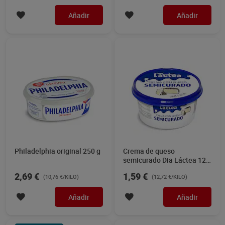
Añadir
Añadir
Philadelphia original 250 g
Crema de queso
semicurado Dia Láctea 125
g
2,69 €
1,59 €
(10,76 €/KILO)
(12,72 €/KILO)
Añadir
Añadir