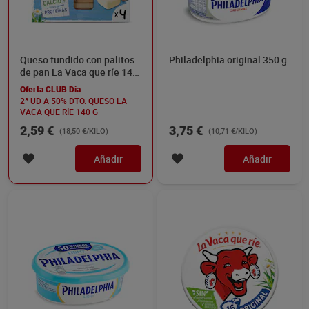
Queso fundido con palitos
Philadelphia original 350 g
de pan La Vaca que ríe 140
g
Oferta CLUB Dia
2ª UD A 50% DTO. QUESO LA
VACA QUE RÍE 140 G
2,59 €
3,75 €
(18,50 €/KILO)
(10,71 €/KILO)
Añadir
Añadir