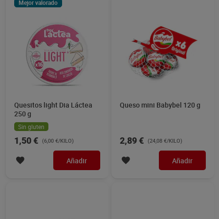
Mejor valorado
Quesitos light Dia Láctea
Queso mini Babybel 120 g
250 g
Sin gluten
1,50 €
2,89 €
(6,00 €/KILO)
(24,08 €/KILO)
Añadir
Añadir