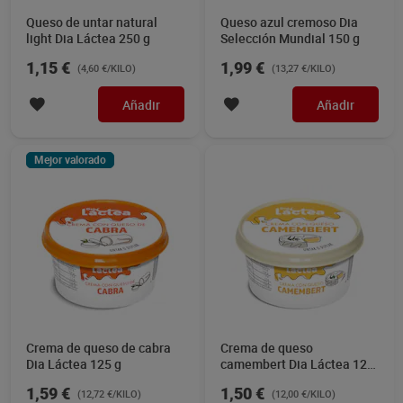
Queso de untar natural
Queso azul cremoso Dia
light Dia Láctea 250 g
Selección Mundial 150 g
1,15 €
1,99 €
(4,60 €/KILO)
(13,27 €/KILO)
Añadir
Añadir
Mejor valorado
Crema de queso de cabra
Crema de queso
Dia Láctea 125 g
camembert Dia Láctea 125
g
1,59 €
1,50 €
(12,72 €/KILO)
(12,00 €/KILO)