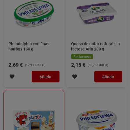
Philadelphia con finas
Queso de untar natural sin
hierbas 150 g
lactosa Arla 200 g
Sin lactosa
2,69 €
2,15 €
(17,93 €/KILO)
(10,75 €/KILO)
Añadir
Añadir