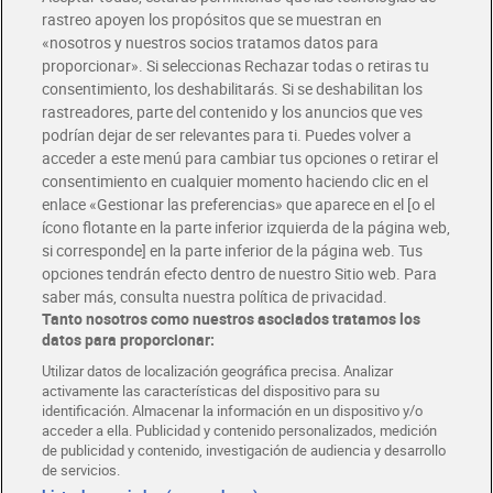
rastreo apoyen los propósitos que se muestran en
«nosotros y nuestros socios tratamos datos para
Glovo y Uber Eats
proporcionar». Si seleccionas Rechazar todas o retiras tu
Solicita tu factura de Glovo o Uber Eats
consentimiento, los deshabilitarás. Si se deshabilitan los
rastreadores, parte del contenido y los anuncios que ves
podrían dejar de ser relevantes para ti. Puedes volver a
Únete al CLUB Dia
acceder a este menú para cambiar tus opciones o retirar el
Disfruta las ventajas y ofertas exclusivas.
consentimiento en cualquier momento haciendo clic en el
Descárgate la APP Dia
enlace «Gestionar las preferencias» que aparece en el [o el
ícono flotante en la parte inferior izquierda de la página web,
Folletos y Tiendas
si corresponde] en la parte inferior de la página web. Tus
Descubre las mejores ofertas y busca tu tienda más cercana
opciones tendrán efecto dentro de nuestro Sitio web. Para
saber más, consulta nuestra política de privacidad.
Tanto nosotros como nuestros asociados tratamos los
Tarjeta MaX Dia
Te devuelve hasta 8€/mes de tus compras.
datos para proporcionar:
¡Solicita tu tarjeta de crédito aquí!
Utilizar datos de localización geográfica precisa. Analizar
activamente las características del dispositivo para su
RECETAS
COMER MEJOR CADA DIA
EMPLEO
identificación. Almacenar la información en un dispositivo y/o
acceder a ella. Publicidad y contenido personalizados, medición
COLABORA CON DIA
ABRE TU TIENDA
DIA CORPORATE
de publicidad y contenido, investigación de audiencia y desarrollo
de servicios.