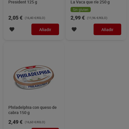
President 125 g
La Vaca que ríe 250 g
Sin gluten
2,05 €
2,99 €
(16,40 €/KILO)
(11,96 €/KILO)
Añadir
Añadir
Philadelphia con queso de
cabra 150 g
2,49 €
(16,60 €/KILO)