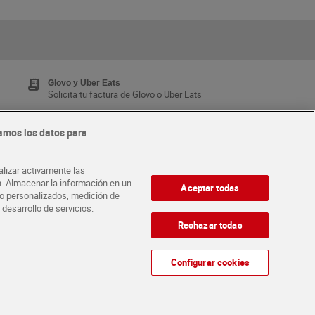
Glovo y Uber Eats
Solicita tu factura de Glovo o Uber Eats
amos los datos para
Tarjeta MaX Dia
Te devuelve hasta 8€/mes de tus compras.
alizar activamente las
¡Solicita tu tarjeta de crédito aquí!
ón. Almacenar la información en un
Aceptar todas
ido personalizados, medición de
 desarrollo de servicios.
·
ABRE TU TIENDA
DIA CORPORATE
Rechazar todas
Configurar cookies
Atención al cliente
Español
Español
Català