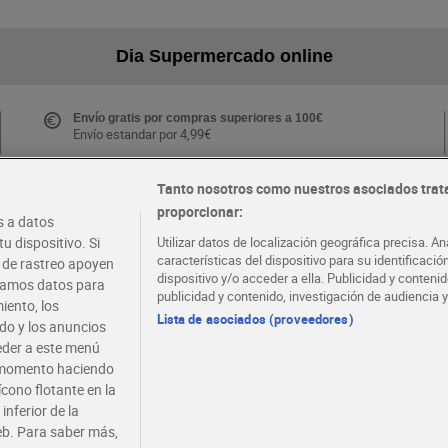
Dia Supermercado online
Envío gratis por compras superiores a 100€
Envío estandar por 4,99€
Tanto nosotros como nuestros asociados trat
proporcionar:
Folletos y Tiendas
 a datos
Descubre las mejores ofertas y busca tu tienda más
u dispositivo. Si
Utilizar datos de localización geográfica precisa. An
cercana
características del dispositivo para su identificaci
s de rastreo apoyen
dispositivo y/o acceder a ella. Publicidad y conten
atamos datos para
publicidad y contenido, investigación de audiencia y
iento, los
·
·
EMPLEO
COLABORA CON DIA
Lista de asociados (proveedores)
ido y los anuncios
ceder a este menú
r momento haciendo
ícono flotante en la
inferior de la
eb. Para saber más,