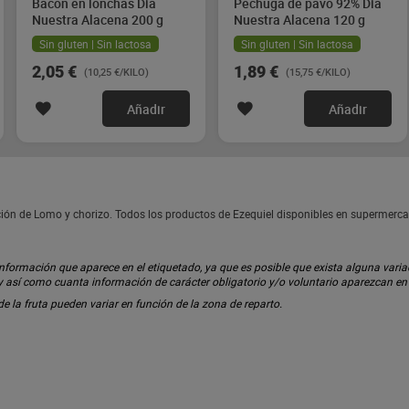
Bacon en lonchas Dia
Pechuga de pavo 92% Dia
Nuestra Alacena 200 g
Nuestra Alacena 120 g
Sin gluten | Sin lactosa
Sin gluten | Sin lactosa
2,05 €
1,89 €
(10,25 €/KILO)
(15,75 €/KILO)
Añadir
Añadir
ión de Lomo y chorizo. Todos los productos de Ezequiel disponibles en supermerca
ormación que aparece en el etiquetado, ya que es posible que exista alguna variaci
 y así como cuanta información de carácter obligatorio y/o voluntario aparezcan e
 de la fruta pueden variar en función de la zona de reparto.