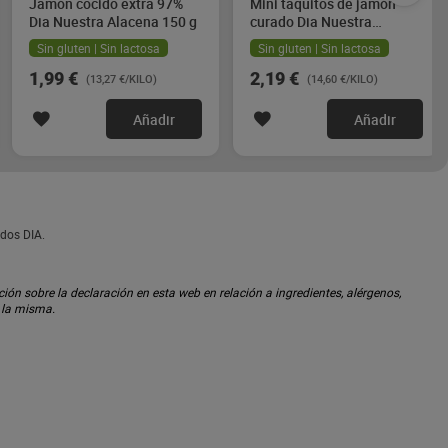
Jamón cocido extra 97%
Mini taquitos de jamón
Dia Nuestra Alacena 150 g
curado Dia Nuestra
Alacena 2 x 75 g
Sin gluten | Sin lactosa
Sin gluten | Sin lactosa
1,99 €
2,19 €
(13,27 €/KILO)
(14,60 €/KILO)
Añadir
Añadir
dos DIA.
ón sobre la declaración en esta web en relación a ingredientes, alérgenos,
n la misma.