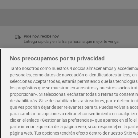
Pide hoy, recibe hoy
Entrega rápida y en la franja horaria que mejor te venga.
Nos preocupamos por tu privacidad
Únete al CLUB Dia
Tanto nosotros como nuestros
4
socios almacenamos y accedemos
Disfruta las ventajas y ofertas exclusivas.
personales, como datos de navegación o identificadores únicos, en t
Descárgate la APP Dia
seleccionas Aceptar todas, estarás permitiendo que las tecnología
los propósitos que se muestran en «nosotros y nuestros socios tr
proporcionar». Si seleccionas Rechazar todas o retiras tu consentim
·
·
RECETAS
COMER MEJOR CADA DIA
deshabilitarás. Si se deshabilitan los rastreadores, parte del conten
que ves podrían dejar de ser relevantes para ti. Puedes volver a ac
para cambiar tus opciones o retirar el consentimiento en cualquie
clic en el enlace «Gestionar las preferencias» que aparece en el [o el 
parte inferior izquierda de la página web, si corresponde] en la parte 
página web. Tus opciones tendrán efecto dentro de nuestro Sitio w