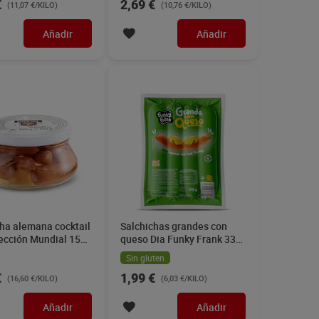
€
2,69 €
(11,07 €/KILO)
(10,76 €/KILO)
Añadir
Añadir
ha alemana cocktail
Salchichas grandes con
lección Mundial 150
queso Dia Funky Frank 330
g
Sin gluten
€
1,99 €
(16,60 €/KILO)
(6,03 €/KILO)
Añadir
Añadir