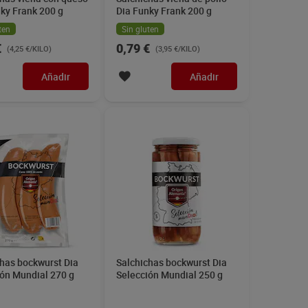
ky Frank 200 g
Dia Funky Frank 200 g
ten
Sin gluten
€
0,79 €
(4,25 €/KILO)
(3,95 €/KILO)
Añadir
Añadir
has bockwurst Dia
Salchichas bockwurst Dia
ión Mundial 270 g
Selección Mundial 250 g