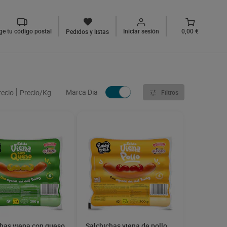
ige tu código postal
Iniciar sesión
0,00 €
Pedidos y listas
Marca Dia
recio
Precio/Kg
Filtros
chas viena con queso
Salchichas viena de pollo