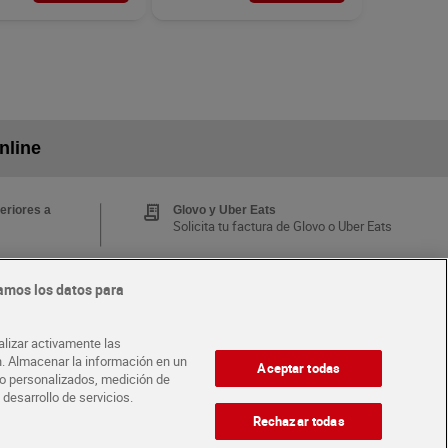
nline
eriores a
Glovo y Uber Eats
Solicita tu factura de Glovo o Uber Eats
amos los datos para
Tarjeta MaX Dia
Te devuelve hasta 8€/mes de tus
 y busca
compras.
alizar activamente las
¡Solicita tu tarjeta de crédito aquí!
ón. Almacenar la información en un
Aceptar todas
ido personalizados, medición de
 desarrollo de servicios.
·
·
A CON DIA
ABRE TU TIENDA
DIA CORPORATE
Rechazar todas