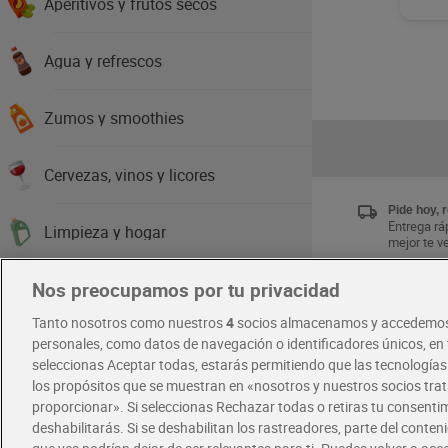
Aperitivos y frutos secos
Agua y refrescos
Zumos y smoothies
Cervezas, vinos y licores
Pide hoy, 
Entrega ráp
Limpieza y hogar
mejor te v
Nos preocupamos por tu privacidad
Higiene y cuidado del cuerpo
Únete al 
Tanto nosotros como nuestros
4
socios almacenamos y accedemos
Disfruta la
exclusivas
personales, como datos de navegación o identificadores únicos, en t
Cabello y perfumería
Descárgat
seleccionas Aceptar todas, estarás permitiendo que las tecnología
los propósitos que se muestran en «nosotros y nuestros socios tr
Salud y parafarmacia
proporcionar». Si seleccionas Rechazar todas o retiras tu consentim
RECETAS
deshabilitarás. Si se deshabilitan los rastreadores, parte del conten