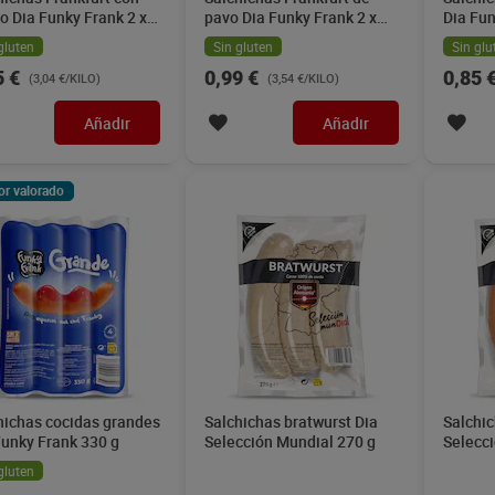
o Dia Funky Frank 2 x
pavo Dia Funky Frank 2 x
Dia Fun
g
140 g
gluten
Sin gluten
Sin glu
5 €
0,99 €
0,85 
(3,04 €/KILO)
(3,54 €/KILO)
Añadir
Añadir
or valorado
hichas cocidas grandes
Salchichas bratwurst Dia
Salchic
Funky Frank 330 g
Selección Mundial 270 g
Selecc
gluten