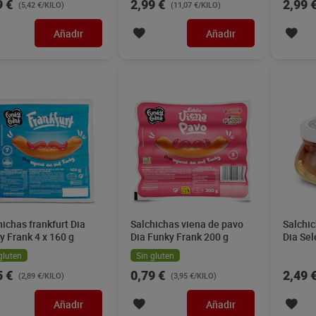
9 €
2,99 €
2,99 
(5,42 €/KILO)
(11,07 €/KILO)
Añadir
Añadir
hichas frankfurt Dia
Salchichas viena de pavo
Salchic
y Frank 4 x 160 g
Dia Funky Frank 200 g
Dia Se
g
gluten
Sin gluten
5 €
0,79 €
2,49 
(2,89 €/KILO)
(3,95 €/KILO)
Añadir
Añadir