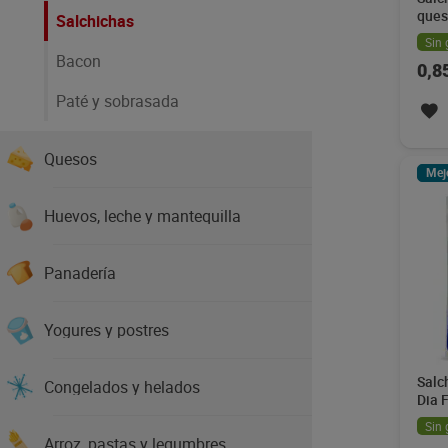
ques
Salchichas
140 
Sin 
Bacon
0,8
Paté y sobrasada
Quesos
Mej
Huevos, leche y mantequilla
Panadería
Yogures y postres
Salc
Congelados y helados
Dia 
Sin 
Arroz, pastas y legumbres