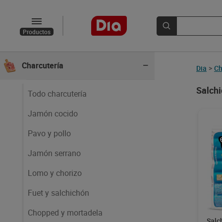
Carnes
Productos
Pescados y mariscos
Charcutería
Dia
>
Ch
Salchi
Todo charcutería
Jamón cocido
Pavo y pollo
Jamón serrano
Lomo y chorizo
Fuet y salchichón
Chopped y mortadela
Salc