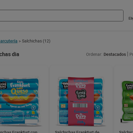
El
arcutería
Salchichas
(12)
>
chas dia
Ordenar:
Destacados
P
hichas Frankfurt con
Salchichas Frankfurt de
Salchi