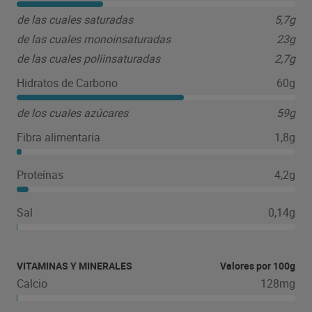
inconfundible. Además, hoy Nocilla no es sólo una
de las cuales saturadas
5,7g
crema de cacao, también se puede disfrutar en galletas
(Nocilla Cookies) o en helados.
de las cuales monoinsaturadas
23g
de las cuales poliinsaturadas
2,7g
Hidratos de Carbono
60g
de los cuales azúcares
59g
Fibra alimentaria
1,8g
Proteínas
4,2g
Sal
0,14g
VITAMINAS Y MINERALES
Valores por 100g
Calcio
128mg