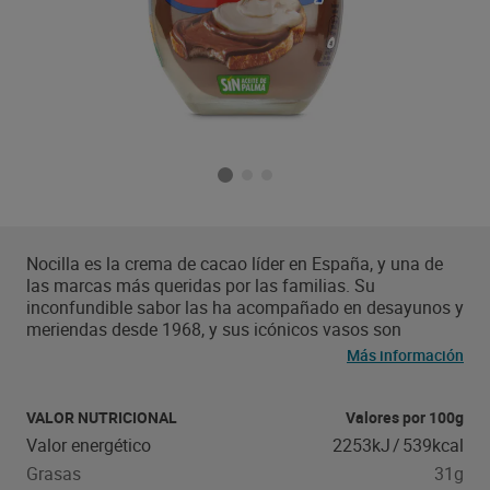
Nocilla es la crema de cacao líder en España, y una de
las marcas más queridas por las familias. Su
inconfundible sabor las ha acompañado en desayunos y
meriendas desde 1968, y sus icónicos vasos son
imprescindibles en las vajillas de todo el país. Toda la
Más información
gama de productos de la marca está elaborada sin
aceite de palma, lo que reduce en un 35% las grasas
saturadas del producto respecto a la media ponderada
VALOR NUTRICIONAL
Valores por 100g
de la categoría de cremas. Nocillear hoy es más fácil y
Valor energético
2253kJ
/
539kcal
divertido que nunca. Hazlo con tu familia o tus amigos
Grasas
31g
en crepes, gofres y tostadas y disfruta de su sabor