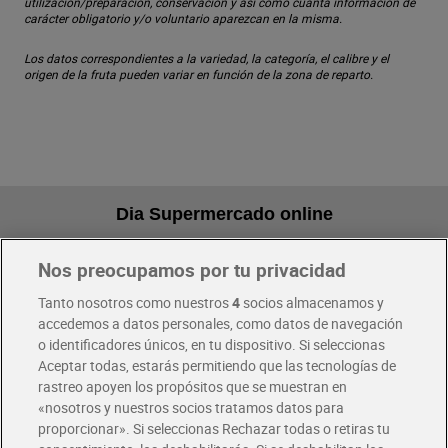
utilización/preparación, conservación y así como cuanta información de
carácter obligatorio y/o voluntario aparezcan en la misma.
Los datos correspondientes a la variedad, la categoría, el calibre y el
origen de la fruta pueden variar en función de la zona de reparto.
Dia Supermercado online
Nos preocupamos por tu privacidad
Pide hoy, recibe hoy
Entrega rápida y en la franja horaria que mejor te venga.
Tanto nosotros como nuestros
4
socios almacenamos y
accedemos a datos personales, como datos de navegación
o identificadores únicos, en tu dispositivo. Si seleccionas
Envío gratis por compras superiores a 100€
Aceptar todas, estarás permitiendo que las tecnologías de
Envío estandar por 4,99€
rastreo apoyen los propósitos que se muestran en
«nosotros y nuestros socios tratamos datos para
Glovo y Uber Eats
proporcionar». Si seleccionas Rechazar todas o retiras tu
Solicita tu factura de Glovo o Uber Eats