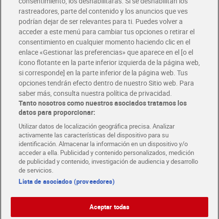
consentimiento, los deshabilitarás. Si se deshabilitan los
rastreadores, parte del contenido y los anuncios que ves
podrían dejar de ser relevantes para ti. Puedes volver a
Únete al CLUB Dia
acceder a este menú para cambiar tus opciones o retirar el
Disfruta las ventajas y ofertas exclusivas.
consentimiento en cualquier momento haciendo clic en el
Descárgate la APP Dia
enlace «Gestionar las preferencias» que aparece en el [o el
ícono flotante en la parte inferior izquierda de la página web,
Folletos y Tiendas
si corresponde] en la parte inferior de la página web. Tus
Descubre las mejores ofertas y busca tu tienda más cercana
opciones tendrán efecto dentro de nuestro Sitio web. Para
saber más, consulta nuestra política de privacidad.
Tanto nosotros como nuestros asociados tratamos los
Tarjeta MaX Dia
Te devuelve hasta 8€/mes de tus compras.
datos para proporcionar:
¡Solicita tu tarjeta de crédito aquí!
Utilizar datos de localización geográfica precisa. Analizar
activamente las características del dispositivo para su
RECETAS
COMER MEJOR CADA DIA
EMPLEO
identificación. Almacenar la información en un dispositivo y/o
acceder a ella. Publicidad y contenido personalizados, medición
COLABORA CON DIA
ABRE TU TIENDA
DIA CORPORATE
de publicidad y contenido, investigación de audiencia y desarrollo
de servicios.
Lista de asociados (proveedores)
Aceptar todas
Atención al cliente
Español
Español