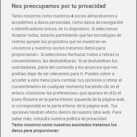
Nos preocupamos por tu privacidad
Pide hoy, recibe hoy
Entrega rápida y en la franja horaria que mejor te venga.
Tanto nosotros como nuestros
4
socios almacenamos y
accedemos a datos personales, como datos de navegación
o identificadores únicos, en tu dispositivo. Si seleccionas
Envío gratis por compras superiores a 100€
Aceptar todas, estarás permitiendo que las tecnologías de
Envío estandar por 4,99€
rastreo apoyen los propósitos que se muestran en
«nosotros y nuestros socios tratamos datos para
Glovo y Uber Eats
proporcionar». Si seleccionas Rechazar todas o retiras tu
Solicita tu factura de Glovo o Uber Eats
consentimiento, los deshabilitarás. Si se deshabilitan los
rastreadores, parte del contenido y los anuncios que ves
podrían dejar de ser relevantes para ti. Puedes volver a
Únete al CLUB Dia
acceder a este menú para cambiar tus opciones o retirar el
Disfruta las ventajas y ofertas exclusivas.
consentimiento en cualquier momento haciendo clic en el
Descárgate la APP Dia
enlace «Gestionar las preferencias» que aparece en el [o el
ícono flotante en la parte inferior izquierda de la página web,
Folletos y Tiendas
si corresponde] en la parte inferior de la página web. Tus
Descubre las mejores ofertas y busca tu tienda más cercana
opciones tendrán efecto dentro de nuestro Sitio web. Para
saber más, consulta nuestra política de privacidad.
Tanto nosotros como nuestros asociados tratamos los
Tarjeta MaX Dia
Te devuelve hasta 8€/mes de tus compras.
datos para proporcionar:
¡Solicita tu tarjeta de crédito aquí!