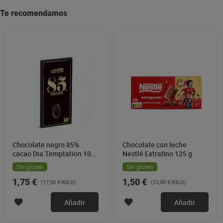
Te recomendamos
Chocolate negro 85%
Chocolate con leche
cacao Dia Temptation 100
Nestlé Extrafino 125 g
g
Sin gluten
Sin gluten
1,75 €
1,50 €
(17,50 €/KILO)
(12,00 €/KILO)
Añadir
Añadir