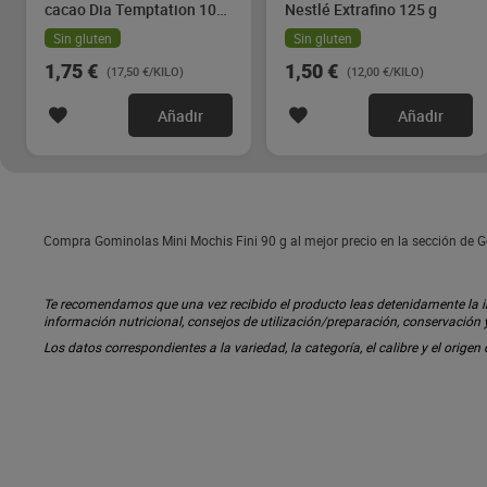
cacao Dia Temptation 100
Nestlé Extrafino 125 g
g
Sin gluten
Sin gluten
1,75 €
1,50 €
(17,50 €/KILO)
(12,00 €/KILO)
Añadir
Añadir
Compra Gominolas Mini Mochis Fini 90 g al mejor precio en la sección de G
Te recomendamos que una vez recibido el producto leas detenidamente la inf
información nutricional, consejos de utilización/preparación, conservación
Los datos correspondientes a la variedad, la categoría, el calibre y el origen