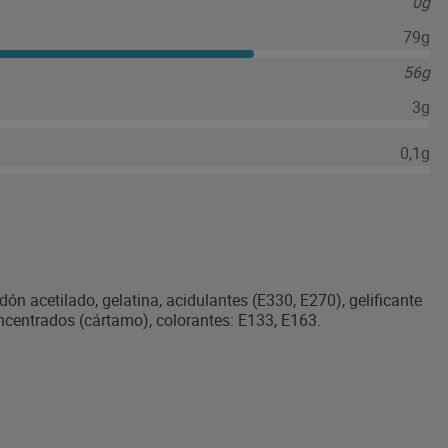
0g
79g
56g
3g
0,1g
n acetilado, gelatina, acidulantes (E330, E270), gelificante
oncentrados (cártamo), colorantes: E133, E163.