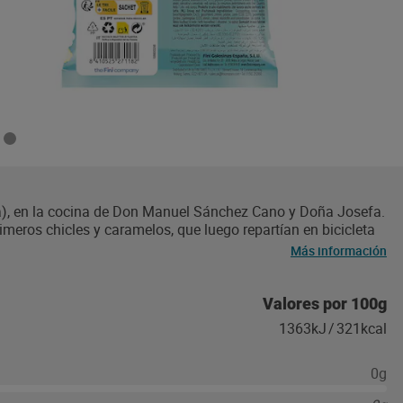
a), en la cocina de Don Manuel Sánchez Cano y Doña Josefa.
imeros chicles y caramelos, que luego repartían en bicicleta
liar fue creciendo hasta convertirse en una gran fábrica.
Más información
e gelatina y marshmallows hasta regalices, llevando
Mochis Fini, la novedad que te invita a un pequeño viaje a
ueñas bolitas tiernas de golosina rellenas de jugosa
Valores por 100g
orprendente. Disponibles en tres sabores frutales, fresa,
1363kJ
/
321kcal
en cada bocado. Pensados para compartir y disfrutar en
cia dulce, original y llena de sorpresa.
0g