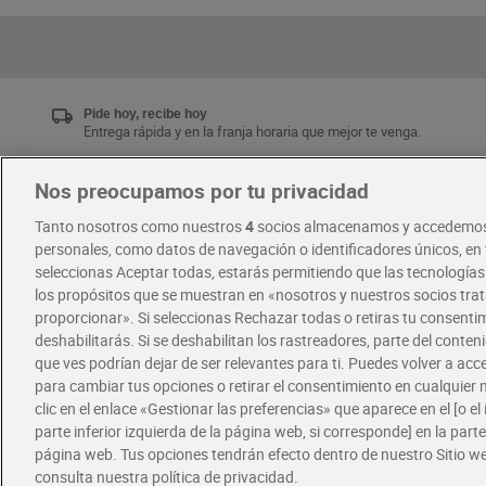
Pide hoy, recibe hoy
Entrega rápida y en la franja horaria que mejor te venga.
Nos preocupamos por tu privacidad
Únete al CLUB Dia
Tanto nosotros como nuestros
4
socios almacenamos y accedemos
Disfruta las ventajas y ofertas exclusivas.
personales, como datos de navegación o identificadores únicos, en t
Descárgate la APP Dia
seleccionas Aceptar todas, estarás permitiendo que las tecnología
los propósitos que se muestran en «nosotros y nuestros socios tr
proporcionar». Si seleccionas Rechazar todas o retiras tu consentim
·
·
RECETAS
COMER MEJOR CADA DIA
deshabilitarás. Si se deshabilitan los rastreadores, parte del conten
que ves podrían dejar de ser relevantes para ti. Puedes volver a ac
para cambiar tus opciones o retirar el consentimiento en cualquie
clic en el enlace «Gestionar las preferencias» que aparece en el [o el 
parte inferior izquierda de la página web, si corresponde] en la parte 
página web. Tus opciones tendrán efecto dentro de nuestro Sitio w
consulta nuestra política de privacidad.
Política de privacidad
Política de cookies
A