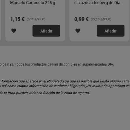
Marcelo Caramelo 225 g
sin azúcar Iceberg de Dia
44.8 g
1,15 €
0,99 €
(5,11 €/KILO)
(22,10 €/KILO)
Añadir
Añadir
olosinas. Todos los productos de Fini disponibles en supermercados DIA.
ormación que aparece en el etiquetado, ya que es posible que exista alguna variaci
 y así como cuanta información de carácter obligatorio y/o voluntario aparezcan e
 de la fruta pueden variar en función de la zona de reparto.