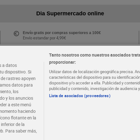
Dia Supermercado online
Envío gratis por compras superiores a 100€
Envío estandar por 4,99€
Tanto nosotros como nuestros asociados trat
proporcionar:
Folletos y Tiendas
 a datos
Descubre las mejores ofertas y busca tu tienda más
u dispositivo. Si
Utilizar datos de localización geográfica precisa. An
cercana
características del dispositivo para su identificaci
s de rastreo apoyen
dispositivo y/o acceder a ella. Publicidad y conten
atamos datos para
publicidad y contenido, investigación de audiencia y
iento, los
·
·
EMPLEO
COLABORA CON DIA
Lista de asociados (proveedores)
ido y los anuncios
ceder a este menú
r momento haciendo
ícono flotante en la
inferior de la
eb. Para saber más,
viso legal
Condiciones de compra