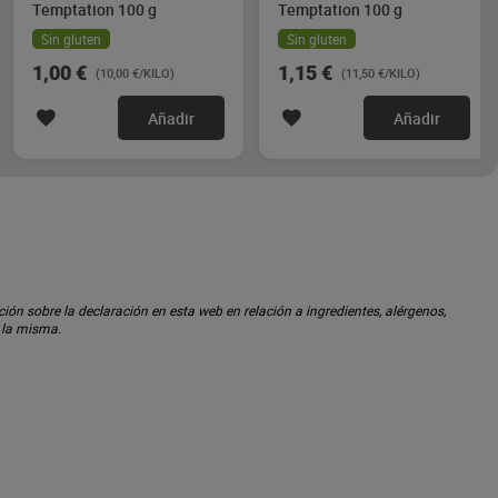
Temptation 100 g
Temptation 100 g
Sin gluten
Sin gluten
1,00 €
1,15 €
(10,00 €/KILO)
(11,50 €/KILO)
Añadir
Añadir
ón sobre la declaración en esta web en relación a ingredientes, alérgenos,
n la misma.