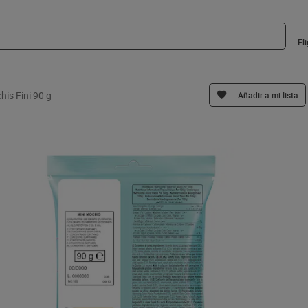
El
is Fini 90 g
Añadir a mi lista