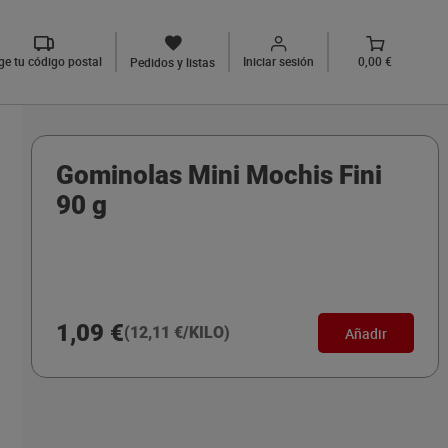
ige tu código postal
Iniciar sesión
0,00 €
Pedidos y listas
Gominolas Mini Mochis Fini
90 g
1,09 €
(12,11 €/KILO)
Añadir