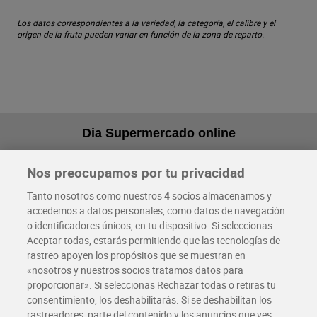
Los datos correspondientes a la variedad, la categoría, el calibre y el
origen de la fruta pueden variar en función de la zona de reparto.
Dia Supermercado online
Nos preocupamos por tu privacidad
Pide hoy, recibe hoy
Entrega rápida y en la franja horaria que mejor te venga.
Tanto nosotros como nuestros
4
socios almacenamos y
accedemos a datos personales, como datos de navegación
o identificadores únicos, en tu dispositivo. Si seleccionas
Envío gratis por compras superiores a 100€
Aceptar todas, estarás permitiendo que las tecnologías de
Envío estandar por 4,99€
rastreo apoyen los propósitos que se muestran en
«nosotros y nuestros socios tratamos datos para
Glovo y Uber Eats
proporcionar». Si seleccionas Rechazar todas o retiras tu
Solicita tu factura de Glovo o Uber Eats
consentimiento, los deshabilitarás. Si se deshabilitan los
rastreadores, parte del contenido y los anuncios que ves