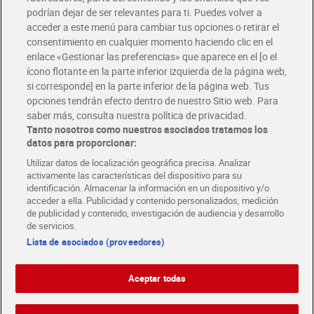
podrían dejar de ser relevantes para ti. Puedes volver a
Únete al CLUB Dia
acceder a este menú para cambiar tus opciones o retirar el
Disfruta las ventajas y ofertas exclusivas.
consentimiento en cualquier momento haciendo clic en el
Descárgate la APP Dia
enlace «Gestionar las preferencias» que aparece en el [o el
ícono flotante en la parte inferior izquierda de la página web,
Folletos y Tiendas
si corresponde] en la parte inferior de la página web. Tus
Descubre las mejores ofertas y busca tu tienda más cercana
opciones tendrán efecto dentro de nuestro Sitio web. Para
saber más, consulta nuestra política de privacidad.
Tanto nosotros como nuestros asociados tratamos los
Tarjeta MaX Dia
Te devuelve hasta 8€/mes de tus compras.
datos para proporcionar:
¡Solicita tu tarjeta de crédito aquí!
Utilizar datos de localización geográfica precisa. Analizar
activamente las características del dispositivo para su
RECETAS
COMER MEJOR CADA DIA
EMPLEO
identificación. Almacenar la información en un dispositivo y/o
acceder a ella. Publicidad y contenido personalizados, medición
COLABORA CON DIA
ABRE TU TIENDA
DIA CORPORATE
de publicidad y contenido, investigación de audiencia y desarrollo
de servicios.
Lista de asociados (proveedores)
Aceptar todas
Atención al cliente
Español
Español
Català