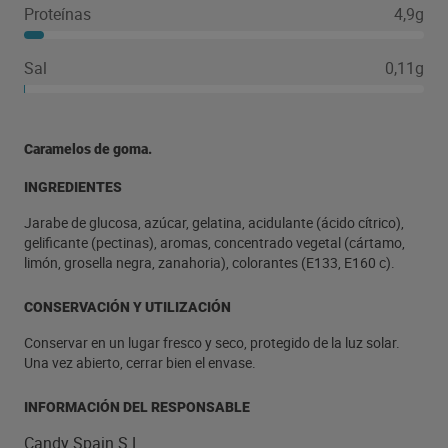
Proteínas
4,9g
Sal
0,11g
Caramelos de goma.
INGREDIENTES
Jarabe de glucosa, azúcar, gelatina, acidulante (ácido cítrico),
gelificante (pectinas), aromas, concentrado vegetal (cártamo,
limón, grosella negra, zanahoria), colorantes (E133, E160 c).
CONSERVACIÓN Y UTILIZACIÓN
Conservar en un lugar fresco y seco, protegido de la luz solar.
Una vez abierto, cerrar bien el envase.
INFORMACIÓN DEL RESPONSABLE
Candy Spain S.L.