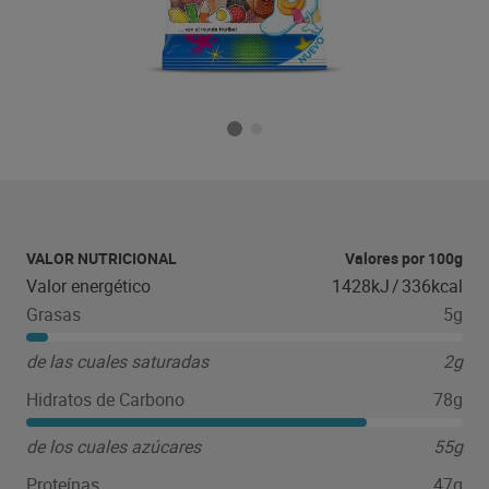
VALOR NUTRICIONAL
Valores por 100g
Valor energético
1428kJ
/
336kcal
Grasas
5g
de las cuales saturadas
2g
Hidratos de Carbono
78g
de los cuales azúcares
55g
Proteínas
47g