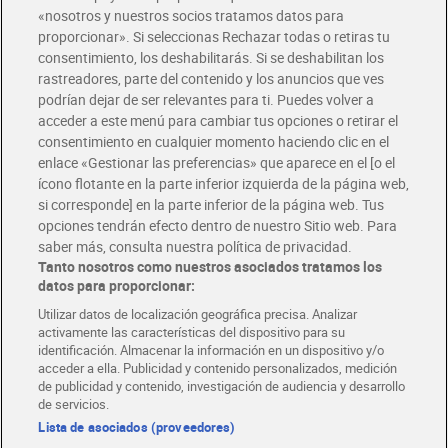
«nosotros y nuestros socios tratamos datos para
Glovo y Uber Eats
proporcionar». Si seleccionas Rechazar todas o retiras tu
Solicita tu factura de Glovo o Uber Eats
consentimiento, los deshabilitarás. Si se deshabilitan los
rastreadores, parte del contenido y los anuncios que ves
podrían dejar de ser relevantes para ti. Puedes volver a
Únete al CLUB Dia
acceder a este menú para cambiar tus opciones o retirar el
Disfruta las ventajas y ofertas exclusivas.
consentimiento en cualquier momento haciendo clic en el
Descárgate la APP Dia
enlace «Gestionar las preferencias» que aparece en el [o el
ícono flotante en la parte inferior izquierda de la página web,
Folletos y Tiendas
si corresponde] en la parte inferior de la página web. Tus
Descubre las mejores ofertas y busca tu tienda más cercana
opciones tendrán efecto dentro de nuestro Sitio web. Para
saber más, consulta nuestra política de privacidad.
Tanto nosotros como nuestros asociados tratamos los
Tarjeta MaX Dia
Te devuelve hasta 8€/mes de tus compras.
datos para proporcionar:
¡Solicita tu tarjeta de crédito aquí!
Utilizar datos de localización geográfica precisa. Analizar
activamente las características del dispositivo para su
RECETAS
COMER MEJOR CADA DIA
EMPLEO
identificación. Almacenar la información en un dispositivo y/o
acceder a ella. Publicidad y contenido personalizados, medición
COLABORA CON DIA
ABRE TU TIENDA
DIA CORPORATE
de publicidad y contenido, investigación de audiencia y desarrollo
de servicios.
Lista de asociados (proveedores)