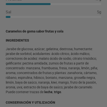
Sal
5g
Caramelos de goma sabor frutas y cola
INGREDIENTES
Jarabe de glucosa; azúcar; gelatina; dextrosa; humectante:
jarabe de sorbitol; acidulantes: ácido cítrico, ácido málico;
correctores de acidez: malato ácido de sodio, citrato trisódico;
gelificante: pectina amidada; zumos de frutas a partir de
concentrado: manzana, frambuesa, fresa, naranja, limón, piña;
aroma; concentrados de frutas y plantas: zanahoria, cártamo,
rábano, espirulina, hibisco, boniato, manzana, grosella negra,
limón, baya de saúco, naranja, kiwi, mango, fruto de la pasión,
aronia, uva; extracto de baya de saúco; jarabe de caramelo.
Puede contener trazas de
leche
,
trigo
.
CONSERVACIÓN Y UTILIZACIÓN