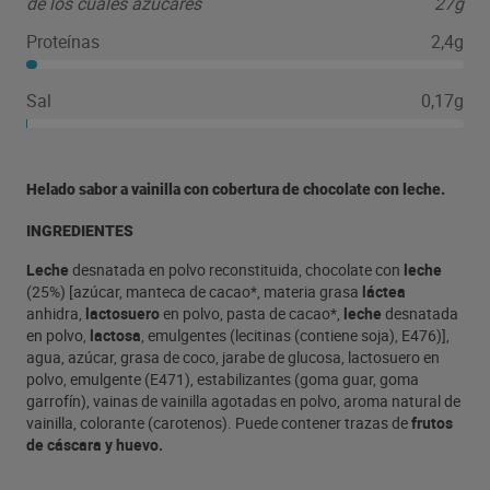
de los cuales azúcares
27g
Proteínas
2,4g
Sal
0,17g
Helado sabor a vainilla con cobertura de chocolate con leche.
INGREDIENTES
Leche
desnatada en polvo reconstituida, chocolate con
leche
(25%) [azúcar, manteca de cacao*, materia grasa
láctea
anhidra,
lactosuero
en polvo, pasta de cacao*,
leche
desnatada
en polvo,
lactosa
, emulgentes (lecitinas (contiene soja), E476)],
agua, azúcar, grasa de coco, jarabe de glucosa, lactosuero en
polvo, emulgente (E471), estabilizantes (goma guar, goma
garrofín), vainas de vainilla agotadas en polvo, aroma natural de
vainilla, colorante (carotenos). Puede contener trazas de
frutos
de cáscara y huevo.