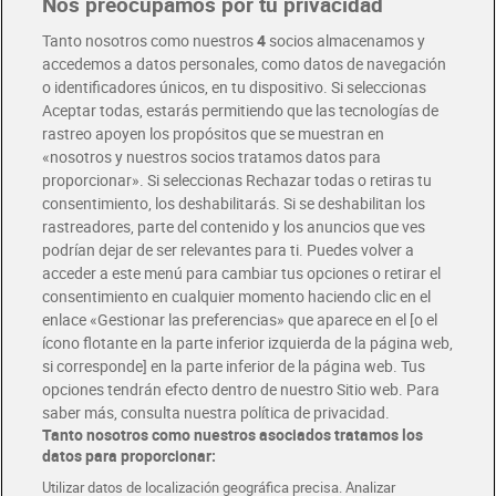
Nos preocupamos por tu privacidad
Pide hoy, recibe hoy
Entrega rápida y en la franja horaria que mejor te venga.
Tanto nosotros como nuestros
4
socios almacenamos y
accedemos a datos personales, como datos de navegación
o identificadores únicos, en tu dispositivo. Si seleccionas
Envío gratis por compras superiores a 100€
Aceptar todas, estarás permitiendo que las tecnologías de
Envío estandar por 4,99€
rastreo apoyen los propósitos que se muestran en
«nosotros y nuestros socios tratamos datos para
Glovo y Uber Eats
proporcionar». Si seleccionas Rechazar todas o retiras tu
Solicita tu factura de Glovo o Uber Eats
consentimiento, los deshabilitarás. Si se deshabilitan los
rastreadores, parte del contenido y los anuncios que ves
podrían dejar de ser relevantes para ti. Puedes volver a
Únete al CLUB Dia
acceder a este menú para cambiar tus opciones o retirar el
Disfruta las ventajas y ofertas exclusivas.
consentimiento en cualquier momento haciendo clic en el
Descárgate la APP Dia
enlace «Gestionar las preferencias» que aparece en el [o el
ícono flotante en la parte inferior izquierda de la página web,
Folletos y Tiendas
si corresponde] en la parte inferior de la página web. Tus
Descubre las mejores ofertas y busca tu tienda más cercana
opciones tendrán efecto dentro de nuestro Sitio web. Para
saber más, consulta nuestra política de privacidad.
Tanto nosotros como nuestros asociados tratamos los
Tarjeta MaX Dia
Te devuelve hasta 8€/mes de tus compras.
datos para proporcionar:
¡Solicita tu tarjeta de crédito aquí!
Utilizar datos de localización geográfica precisa. Analizar