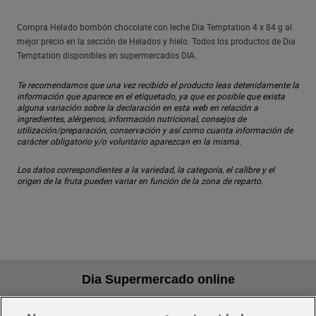
Compra Helado bombón chocolate con leche Dia Temptation 4 x 84 g al
mejor precio en la sección de Helados y hielo. Todos los productos de Dia
Temptation disponibles en supermercados DIA.
Te recomendamos que una vez recibido el producto leas detenidamente la
información que aparece en el etiquetado, ya que es posible que exista
alguna variación sobre la declaración en esta web en relación a
ingredientes, alérgenos, información nutricional, consejos de
utilización/preparación, conservación y así como cuanta información de
carácter obligatorio y/o voluntario aparezcan en la misma.
Los datos correspondientes a la variedad, la categoría, el calibre y el
origen de la fruta pueden variar en función de la zona de reparto.
Dia Supermercado online