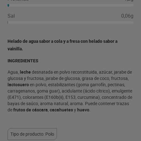
Sal
0,06g
Helado de agua sabor a cola y a fresa con helado sabor a
vainilla.
INGREDIENTES
Agua,
leche
desnatada en polvo reconstituida, azúcar, jarabe de
glucosa y fructosa, jarabe de glucosa, grasa de coco, fructosa,
lactosuero
en polvo, estabilizantes (goma garrofín, pectinas,
carragenanos, goma guar), acidulante (ácido cítrico), emulgente
(E471), colorantes (E160b(ii), E153, curcumina), concentrado de
bayas de saúco, aroma natural, aroma. Puede contener trazas
de
frutos de cáscara
,
cacahuetes
y
huevo
.
Tipo de producto: Polo