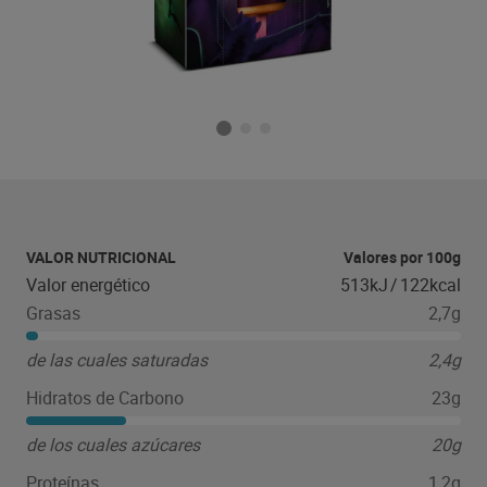
VALOR NUTRICIONAL
Valores por 100g
Valor energético
513kJ
/
122kcal
Grasas
2,7g
de las cuales saturadas
2,4g
Hidratos de Carbono
23g
de los cuales azúcares
20g
Proteínas
1,2g