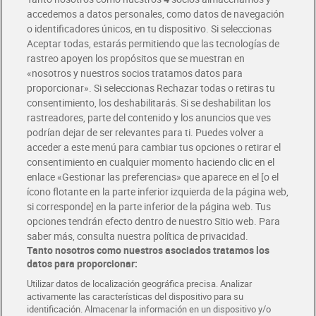
accedemos a datos personales, como datos de navegación
o identificadores únicos, en tu dispositivo. Si seleccionas
Envío gratis por compras superiores a 100€
Aceptar todas, estarás permitiendo que las tecnologías de
Envío estandar por 4,99€
rastreo apoyen los propósitos que se muestran en
«nosotros y nuestros socios tratamos datos para
Glovo y Uber Eats
proporcionar». Si seleccionas Rechazar todas o retiras tu
Solicita tu factura de Glovo o Uber Eats
consentimiento, los deshabilitarás. Si se deshabilitan los
rastreadores, parte del contenido y los anuncios que ves
podrían dejar de ser relevantes para ti. Puedes volver a
Únete al CLUB Dia
acceder a este menú para cambiar tus opciones o retirar el
Disfruta las ventajas y ofertas exclusivas.
consentimiento en cualquier momento haciendo clic en el
Descárgate la APP Dia
enlace «Gestionar las preferencias» que aparece en el [o el
ícono flotante en la parte inferior izquierda de la página web,
Folletos y Tiendas
si corresponde] en la parte inferior de la página web. Tus
Descubre las mejores ofertas y busca tu tienda más cercana
opciones tendrán efecto dentro de nuestro Sitio web. Para
saber más, consulta nuestra política de privacidad.
Tanto nosotros como nuestros asociados tratamos los
Tarjeta MaX Dia
Te devuelve hasta 8€/mes de tus compras.
datos para proporcionar:
¡Solicita tu tarjeta de crédito aquí!
Utilizar datos de localización geográfica precisa. Analizar
activamente las características del dispositivo para su
RECETAS
COMER MEJOR CADA DIA
EMPLEO
identificación. Almacenar la información en un dispositivo y/o