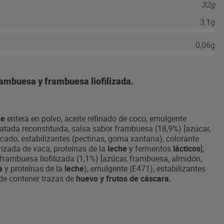
32g
3,1g
0,06g
rambuesa y frambuesa liofilizada.
he
entera en polvo, aceite refinado de coco, emulgente
atada reconstituida, salsa sabor frambuesa (18,9%) [azúcar,
cado, estabilizantes (pectinas, goma xantana), colorante
izada de vaca, proteínas de la
leche
y fermentos
lácticos
],
, frambuesa liofilizada (1,1%) [azúcar, frambuesa, almidón,
sa
y proteínas de la
leche
), emulgente (E471), estabilizantes
e contener trazas de
huevo y frutos de cáscara.