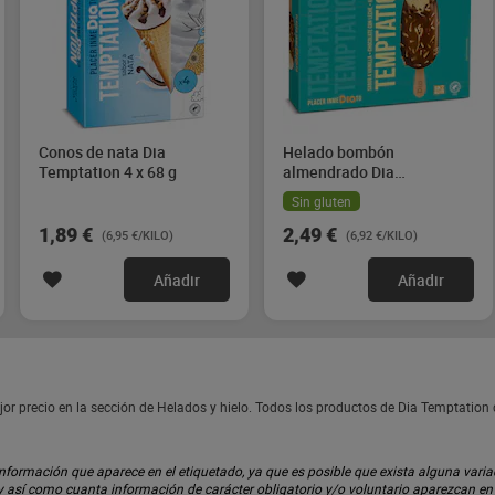
Conos de nata Dia
Helado bombón
Temptation 4 x 68 g
almendrado Dia
Temptation 4 x 90 g
Sin gluten
1,89 €
2,49 €
(6,95 €/KILO)
(6,92 €/KILO)
Añadir
Añadir
r precio en la sección de Helados y hielo. Todos los productos de Dia Temptation
ormación que aparece en el etiquetado, ya que es posible que exista alguna variaci
 y así como cuanta información de carácter obligatorio y/o voluntario aparezcan e