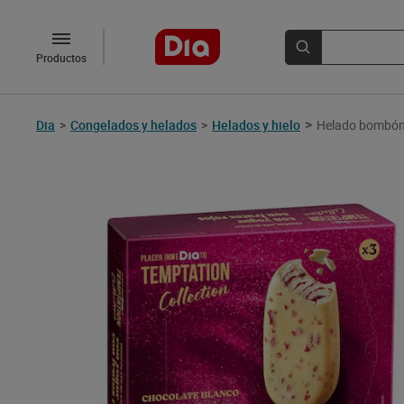
Productos
>
Dia
>
Congelados y helados
>
Helados y hielo