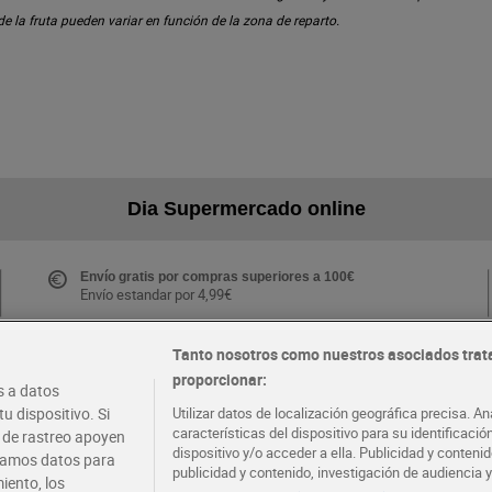
 de la fruta pueden variar en función de la zona de reparto.
Dia Supermercado online
Envío gratis por compras superiores a 100€
Envío estandar por 4,99€
Tanto nosotros como nuestros asociados trat
proporcionar:
Folletos y Tiendas
 a datos
Descubre las mejores ofertas y busca tu tienda más
u dispositivo. Si
Utilizar datos de localización geográfica precisa. An
cercana
características del dispositivo para su identificaci
s de rastreo apoyen
dispositivo y/o acceder a ella. Publicidad y conten
atamos datos para
publicidad y contenido, investigación de audiencia y
iento, los
·
·
EMPLEO
COLABORA CON DIA