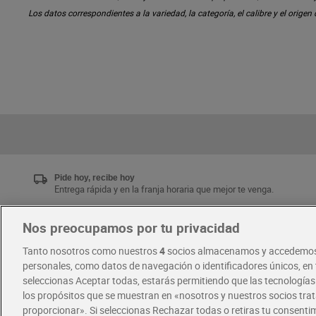
Los datos correspondientes a la variedad, la categoría, el calibre y el origen
Pide hoy, recibe hoy
Entrega rápida y en la franja horaria que mejor te venga.
Nos preocupamos por tu privacidad
Únete al CLUB Dia
Tanto nosotros como nuestros
4
socios almacenamos y accedemos
Disfruta las ventajas y ofertas exclusivas.
personales, como datos de navegación o identificadores únicos, en t
Descárgate la APP Dia
seleccionas Aceptar todas, estarás permitiendo que las tecnología
los propósitos que se muestran en «nosotros y nuestros socios tr
proporcionar». Si seleccionas Rechazar todas o retiras tu consentim
·
·
RECETAS
COMER MEJOR CADA DIA