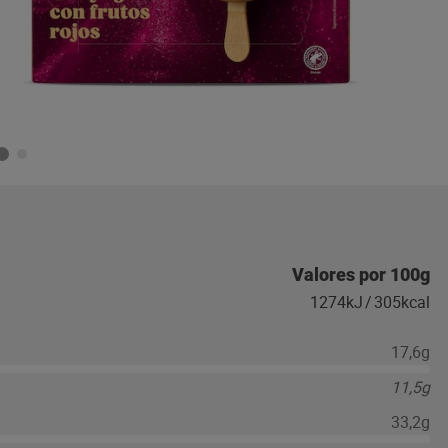
Valores por 100g
1274kJ
/
305kcal
17,6g
11,5g
33,2g