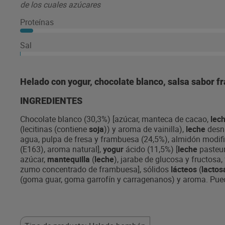
de los cuales azúcares
Proteínas
Sal
Helado con yogur, chocolate blanco, salsa sabor f
INGREDIENTES
Chocolate blanco (30,3%) [azúcar, manteca de cacao,
lec
(lecitinas (contiene
soja
)) y aroma de vainilla),
leche
desn
agua, pulpa de fresa y frambuesa (24,5%), almidón modifi
(E163), aroma natural],
yogur
ácido (11,5%) [
leche
pasteur
azúcar,
mantequilla
(
leche
), jarabe de glucosa y fructosa
zumo concentrado de frambuesa], sólidos
lácteos
(
lacto
(goma guar, goma garrofín y carragenanos) y aroma. Pued