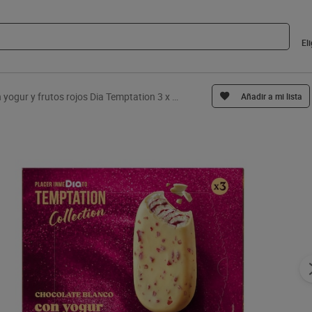
El
Helado bombón yogur y frutos rojos Dia Temptation 3 x 66 g
Añadir a mi lista