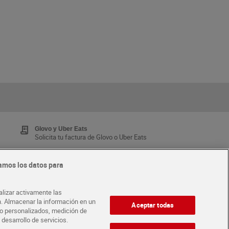
Glovo y Uber Eats
Solicita tu factura de Glovo o Uber Eats
amos los datos para
Tarjeta MaX Dia
Te devuelve hasta 8€/mes de tus compras.
alizar activamente las
¡Solicita tu tarjeta de crédito aquí!
ón. Almacenar la información en un
Aceptar todas
ido personalizados, medición de
 desarrollo de servicios.
·
ABRE TU TIENDA
DIA CORPORATE