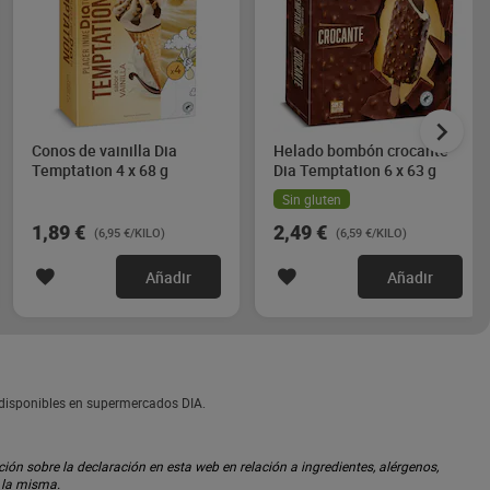
Conos de vainilla Dia
Helado bombón crocante
Temptation 4 x 68 g
Dia Temptation 6 x 63 g
Sin gluten
1,89 €
2,49 €
(6,95 €/KILO)
(6,59 €/KILO)
Añadir
Añadir
 disponibles en supermercados DIA.
ón sobre la declaración en esta web en relación a ingredientes, alérgenos,
n la misma.