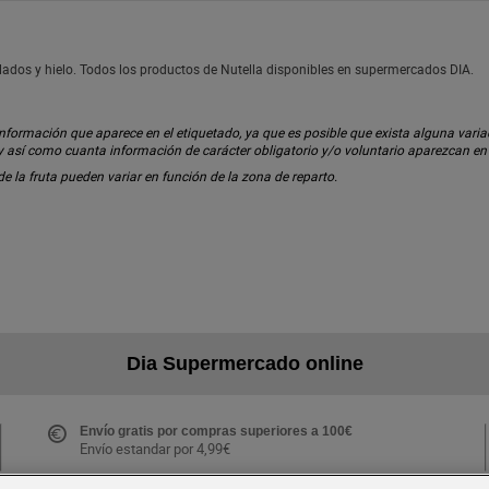
lados y hielo. Todos los productos de Nutella disponibles en supermercados DIA.
ormación que aparece en el etiquetado, ya que es posible que exista alguna variaci
 y así como cuanta información de carácter obligatorio y/o voluntario aparezcan e
 de la fruta pueden variar en función de la zona de reparto.
Dia Supermercado online
Envío gratis por compras superiores a 100€
Envío estandar por 4,99€