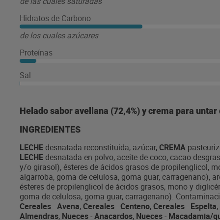
de las cuales saturadas
Hidratos de Carbono
de los cuales azúcares
Proteínas
Sal
Helado sabor avellana (72,4%) y crema para untar 
INGREDIENTES
LECHE
desnatada reconstituida, azúcar,
CREMA
pasteuriz
LECHE
desnatada en polvo, aceite de coco, cacao desgrasa
y/o girasol), ésteres de ácidos grasos de propilenglicol, 
algarroba, goma de celulosa, goma guar, carragenano), aro
ésteres de propilenglicol de ácidos grasos, mono y diglicé
goma de celulosa, goma guar, carragenano). Contaminac
Cereales
-
Avena
,
Cereales
-
Centeno
,
Cereales
-
Espelta
,
Almendras
,
Nueces
-
Anacardos
,
Nueces
-
Macadamia/qu