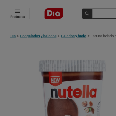
Productos
>
Dia
>
Congelados y helados
>
Helados y hielo
Tarrina helado 