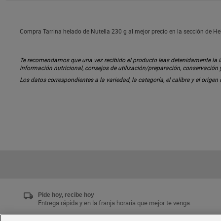
Compra Tarrina helado de Nutella 230 g al mejor precio en la sección de He
Te recomendamos que una vez recibido el producto leas detenidamente la inf
información nutricional, consejos de utilización/preparación, conservación
Los datos correspondientes a la variedad, la categoría, el calibre y el origen
Pide hoy, recibe hoy
Entrega rápida y en la franja horaria que mejor te venga.