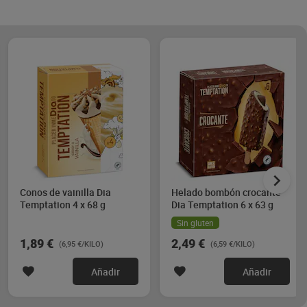
Conos de vainilla Dia
Helado bombón crocante
Temptation 4 x 68 g
Dia Temptation 6 x 63 g
Sin gluten
1,89 €
2,49 €
(6,95 €/KILO)
(6,59 €/KILO)
Añadir
Añadir