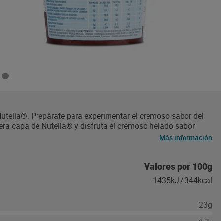
utella®. Prepárate para experimentar el cremoso sabor del
era capa de Nutella® y disfruta el cremoso helado sabor
a®.
Más información
Valores por 100g
1435kJ
/
344kcal
23g