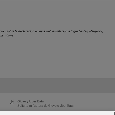
ón sobre la declaración en esta web en relación a ingredientes, alérgenos,
n la misma.
Glovo y Uber Eats
Solicita tu factura de Glovo o Uber Eats