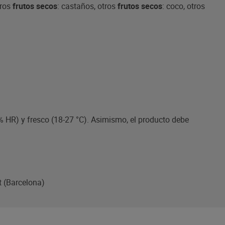
tros
frutos secos
: castaños, otros
frutos secos
: coco, otros
 HR) y fresco (18-27 °C). Asimismo, el producto debe
t (Barcelona)