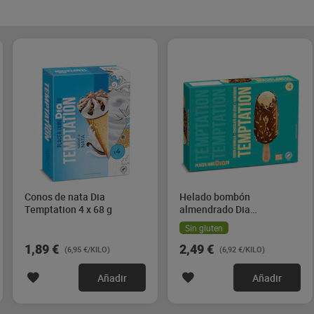
Conos de nata Dia
Helado bombón
Temptation 4 x 68 g
almendrado Dia
Temptation 4 x 90 g
Sin gluten
1,89 €
2,49 €
(6,95 €/KILO)
(6,92 €/KILO)
Añadir
Añadir