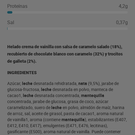
Proteínas
4,2g
Sal
0,37g
Helado crema de vainilla con salsa de caramelo salado (18%),
recubierto de chocolate blanco con caramelo (32%) y trocitos
de galleta (2%).
INGREDIENTES
Azúcar,
leche
desnatada rehidratada,
nata
(9,5%), jarabe de
glucosa-fructosa,
leche
desnatada en polvo, manteca de
cacao1,
leche
desnatada concentrada,
mantequilla
concentrada, jarabe de glucosa, grasa de coco, azúcar
caramelizado, suero de
leche
en polvo, almidón de maíz, harina
de arroz, sal, aceite de girasol, pasta de cacao1, aroma natural
de vainilla1, aroma (contiene
mantequilla
), estabilizantes (E407,
E412, E410, E417), emulgentes (E471, E476, lecitinas),
gasificante (E500), aroma natural de vainilla. Puede contener