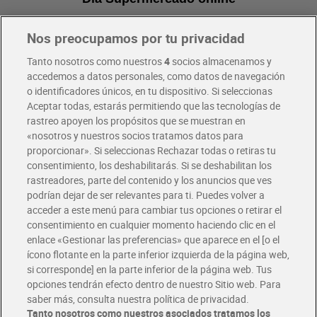
Nos preocupamos por tu privacidad
Pide hoy, recibe hoy
Entrega rápida y en la franja horaria que mejor te venga.
Tanto nosotros como nuestros
4
socios almacenamos y
accedemos a datos personales, como datos de navegación
o identificadores únicos, en tu dispositivo. Si seleccionas
Envío gratis por compras superiores a 100€
Aceptar todas, estarás permitiendo que las tecnologías de
Envío estandar por 4,99€
rastreo apoyen los propósitos que se muestran en
«nosotros y nuestros socios tratamos datos para
Glovo y Uber Eats
proporcionar». Si seleccionas Rechazar todas o retiras tu
Solicita tu factura de Glovo o Uber Eats
consentimiento, los deshabilitarás. Si se deshabilitan los
rastreadores, parte del contenido y los anuncios que ves
podrían dejar de ser relevantes para ti. Puedes volver a
Únete al CLUB Dia
acceder a este menú para cambiar tus opciones o retirar el
Disfruta las ventajas y ofertas exclusivas.
consentimiento en cualquier momento haciendo clic en el
Descárgate la APP Dia
enlace «Gestionar las preferencias» que aparece en el [o el
ícono flotante en la parte inferior izquierda de la página web,
Folletos y Tiendas
si corresponde] en la parte inferior de la página web. Tus
Descubre las mejores ofertas y busca tu tienda más cercana
opciones tendrán efecto dentro de nuestro Sitio web. Para
saber más, consulta nuestra política de privacidad.
Tanto nosotros como nuestros asociados tratamos los
Tarjeta MaX Dia