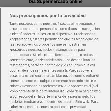
Dia Supermercado online
Nos preocupamos por tu privacidad
Pide hoy, recibe hoy
Entrega rápida y en la franja horaria que mejor te venga.
Tanto nosotros como nuestros
4
socios almacenamos y
accedemos a datos personales, como datos de navegación
o identificadores únicos, en tu dispositivo. Si seleccionas
Envío gratis por compras superiores a 100€
Aceptar todas, estarás permitiendo que las tecnologías de
Envío estandar por 4,99€
rastreo apoyen los propósitos que se muestran en
«nosotros y nuestros socios tratamos datos para
Glovo y Uber Eats
proporcionar». Si seleccionas Rechazar todas o retiras tu
Solicita tu factura de Glovo o Uber Eats
consentimiento, los deshabilitarás. Si se deshabilitan los
rastreadores, parte del contenido y los anuncios que ves
podrían dejar de ser relevantes para ti. Puedes volver a
Únete al CLUB Dia
acceder a este menú para cambiar tus opciones o retirar el
Disfruta las ventajas y ofertas exclusivas.
consentimiento en cualquier momento haciendo clic en el
Descárgate la APP Dia
enlace «Gestionar las preferencias» que aparece en el [o el
ícono flotante en la parte inferior izquierda de la página web,
Folletos y Tiendas
si corresponde] en la parte inferior de la página web. Tus
Descubre las mejores ofertas y busca tu tienda más cercana
opciones tendrán efecto dentro de nuestro Sitio web. Para
saber más, consulta nuestra política de privacidad.