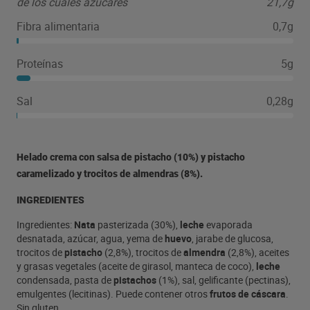
de los cuales azúcares
21,7g
Fibra alimentaria
0,7g
Proteínas
5g
Sal
0,28g
Helado crema con salsa de pistacho (10%) y pistacho
caramelizado y trocitos de almendras (8%).
INGREDIENTES
Ingredientes:
Nata
pasterizada (30%),
leche
evaporada
desnatada, azúcar, agua, yema de
huevo
, jarabe de glucosa,
trocitos de
pistacho
(2,8%), trocitos de
almendra
(2,8%), aceites
y grasas vegetales (aceite de girasol, manteca de coco),
leche
condensada, pasta de
pistachos
(1%), sal, gelificante (pectinas),
emulgentes (lecitinas). Puede contener otros
frutos de cáscara
.
Sin gluten.