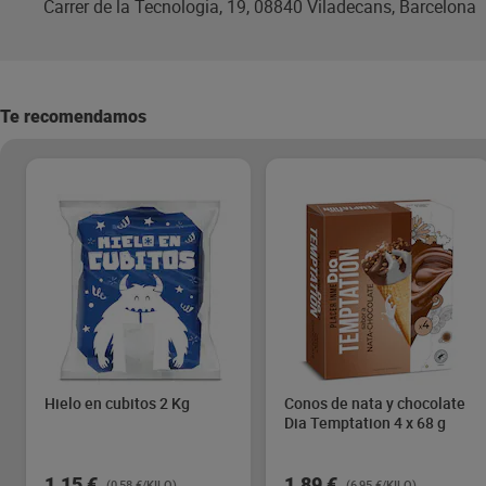
Carrer de la Tecnologia, 19, 08840 Viladecans, Barcelona
Te recomendamos
Hielo en cubitos 2 Kg
Conos de nata y chocolate
Dia Temptation 4 x 68 g
1,15 €
1,89 €
(0,58 €/KILO)
(6,95 €/KILO)