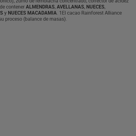
mónico), zumo de remolacha concentrado, corrector de acidez
ede contener
ALMENDRAS
,
AVELLANAS
,
NUECES
,
OS
y
NUECES MACADAMIA
. 1El cacao Rainforest Alliance
 su proceso (balance de masas).