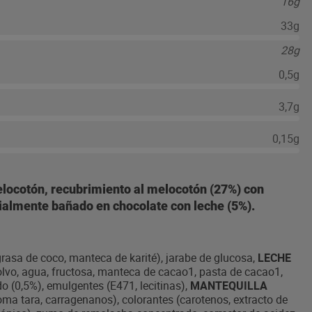
16g
33g
28g
0,5g
3,7g
0,15g
locotón, recubrimiento al melocotón (27%) con
ialmente bañado en chocolate con leche (5%).
rasa de coco, manteca de karité), jarabe de glucosa,
LECHE
vo, agua, fructosa, manteca de cacao1, pasta de cacao1,
 (0,5%), emulgentes (E471, lecitinas),
MANTEQUILLA
ma tara, carragenanos), colorantes (carotenos, extracto de