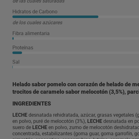
de las cuales saturadas
Hidratos de Carbono
de los cuales azúcares
Fibra alimentaria
Proteínas
Sal
Helado sabor pomelo con corazón de helado de me
trocitos de caramelo sabor melocotón (3,5%), parc
INGREDIENTES
LECHE
desnatada rehidratada, azúcar, grasas vegetales (g
en polvo, puré de melocotón (3%),
LECHE
desnatada en pol
suero de
LECHE
en polvo, zumo de melocotón deshidratado
concentrada, estabilizantes (goma guar, goma garrofín, go