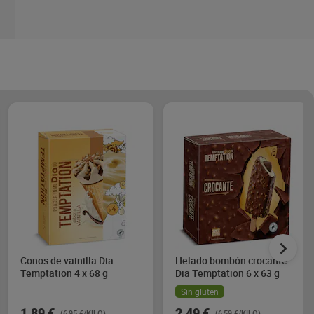
Conos de vainilla Dia
Helado bombón crocante
Temptation 4 x 68 g
Dia Temptation 6 x 63 g
Sin gluten
1,89 €
2,49 €
(6,95 €/KILO)
(6,59 €/KILO)