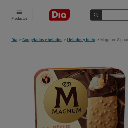
Productos
>
Dia
>
Congelados y helados
>
Helados y hielo
Magnum Signatu