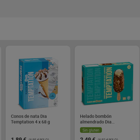
Conos de nata Dia
Helado bombón
Temptation 4 x 68 g
almendrado Dia
Temptation 4 x 90 g
Sin gluten
1,89 €
2,49 €
(6,95 €/KILO)
(6,92 €/KILO)