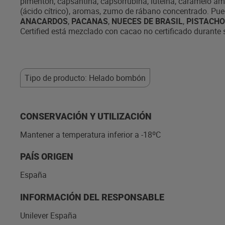
pimentón, capsantina, capsorrubina, luteína, caramelo a
(ácido cítrico), aromas, zumo de rábano concentrado. Pu
ANACARDOS
,
PACANAS
,
NUECES DE BRASIL
,
PISTACH
Certified está mezclado con cacao no certificado durante
Tipo de producto: Helado bombón
CONSERVACIÓN Y UTILIZACIÓN
Mantener a temperatura inferior a -18ºC
PAÍS ORIGEN
España
INFORMACIÓN DEL RESPONSABLE
Unilever España