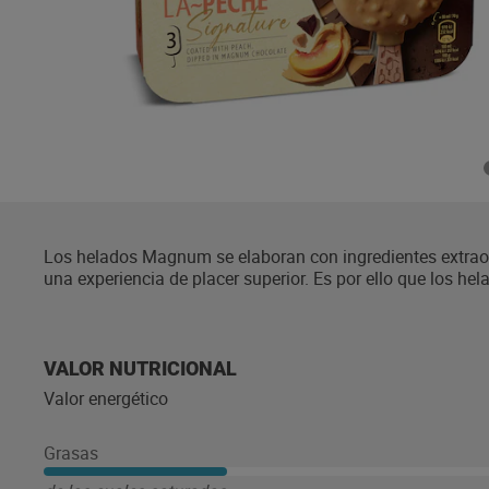
Los helados Magnum se elaboran con ingredientes extrao
una experiencia de placer superior. Es por ello que los 
auténtico chocolate Magnum. En Magnum siempre buscamo
nuestro cacao proviene de campos con certificado Rainfor
certificación Rainforest Alliance puedes visitar la página
más sobre nuestros productos, nuestros valores, nuestr
VALOR NUTRICIONAL
primero en conocer nuestras novedades del verano, te in
Valor energético
a visitar nuestra página web: www.magnumicecream.com. 
Grasas