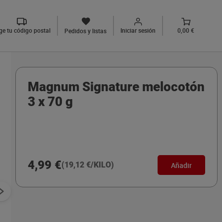
ige tu código postal
Iniciar sesión
0,00 €
Pedidos y listas
Magnum Signature melocotón
3 x 70 g
4,99 €
(19,12 €/KILO)
Añadir