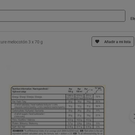
El
re melocotón 3 x 70 g
Añadir a mi lista