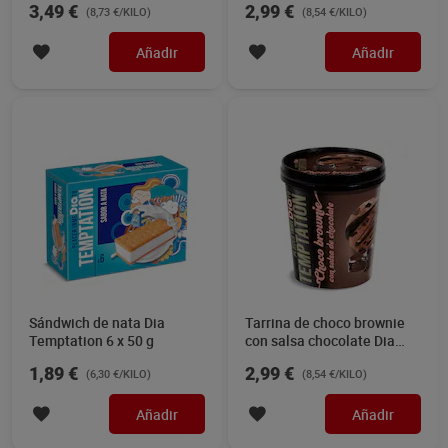
3,49 €
2,99 €
(8,73 €/KILO)
(8,54 €/KILO)
Añadir
Añadir
Sándwich de nata Dia
Tarrina de choco brownie
Temptation 6 x 50 g
con salsa chocolate Dia
Temptation 350 g
1,89 €
2,99 €
(6,30 €/KILO)
(8,54 €/KILO)
Añadir
Añadir