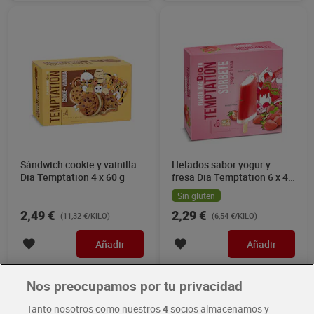
Sándwich cookie y vainilla
Helados sabor yogur y
Dia Temptation 4 x 60 g
fresa Dia Temptation 6 x 43
g
Sin gluten
2,49 €
2,29 €
(11,32 €/KILO)
(6,54 €/KILO)
Añadir
Añadir
Nos preocupamos por tu privacidad
Tanto nosotros como nuestros
4
socios almacenamos y