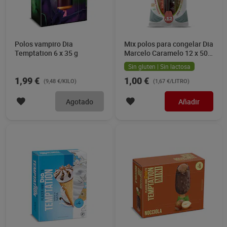
Polos vampiro Dia
Mix polos para congelar Dia
Temptation 6 x 35 g
Marcelo Caramelo 12 x 50
ml
Sin gluten | Sin lactosa
1,99 €
1,00 €
(9,48 €/KILO)
(1,67 €/LITRO)
Agotado
Añadir