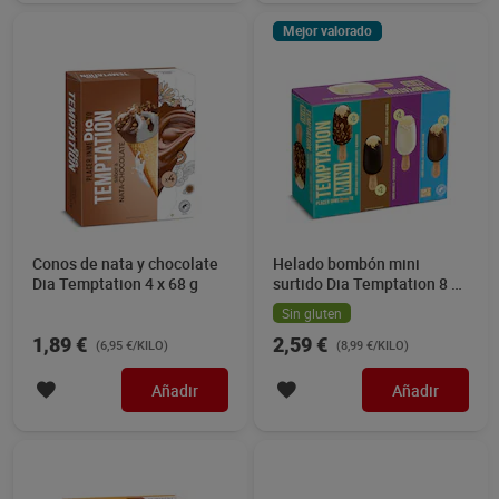
Mejor valorado
Conos de nata y chocolate
Helado bombón mini
Dia Temptation 4 x 68 g
surtido Dia Temptation 8 x
36 g
Sin gluten
1,89 €
2,59 €
(6,95 €/KILO)
(8,99 €/KILO)
Añadir
Añadir