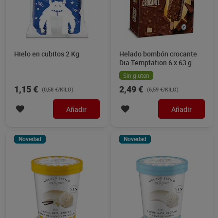
Hielo en cubitos 2 Kg
Helado bombón crocante
Dia Temptation 6 x 63 g
Sin gluten
1,15 €
2,49 €
(0,58 €/KILO)
(6,59 €/KILO)
Añadir
Añadir
Novedad
Novedad