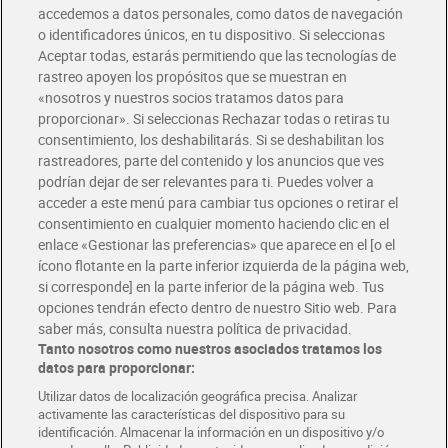
accedemos a datos personales, como datos de navegación
o identificadores únicos, en tu dispositivo. Si seleccionas
Aceptar todas, estarás permitiendo que las tecnologías de
rastreo apoyen los propósitos que se muestran en
«nosotros y nuestros socios tratamos datos para
proporcionar». Si seleccionas Rechazar todas o retiras tu
consentimiento, los deshabilitarás. Si se deshabilitan los
rastreadores, parte del contenido y los anuncios que ves
Helado bombón chocolate
Barqueta de dulce de leche
podrían dejar de ser relevantes para ti. Puedes volver a
blanco Dia Temptation 4 x
Dia Temptation 525 g
acceder a este menú para cambiar tus opciones o retirar el
84 g
Sin gluten
consentimiento en cualquier momento haciendo clic en el
2,39 €
2,99 €
enlace «Gestionar las preferencias» que aparece en el [o el
(7,11 €/KILO)
(5,70 €/KILO)
ícono flotante en la parte inferior izquierda de la página web,
Añadir
Añadir
si corresponde] en la parte inferior de la página web. Tus
opciones tendrán efecto dentro de nuestro Sitio web. Para
saber más, consulta nuestra política de privacidad.
Tanto nosotros como nuestros asociados tratamos los
datos para proporcionar:
Utilizar datos de localización geográfica precisa. Analizar
activamente las características del dispositivo para su
identificación. Almacenar la información en un dispositivo y/o