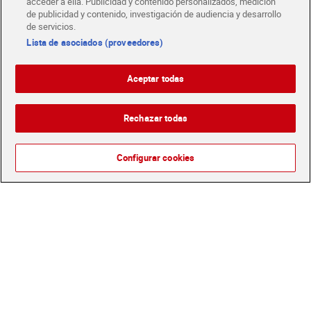
acceder a ella. Publicidad y contenido personalizados, medición
de publicidad y contenido, investigación de audiencia y desarrollo
de servicios.
Lista de asociados (proveedores)
Polos smoothie de frutas
Polos sabor tropical lima-
Aceptar todas
65% Dia Temptation 6 x 52
limón Dia Temptation 6 x
g
112 g
Sin gluten
Sin gluten
Rechazar todas
2,29 €
2,29 €
(7,34 €/KILO)
(3,41 €/KILO)
Añadir
Agotado
Configurar cookies