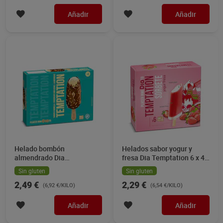
Añadir
Añadir
Helado bombón
Helados sabor yogur y
almendrado Dia
fresa Dia Temptation 6 x 43
Temptation 4 x 90 g
g
Sin gluten
Sin gluten
2,49 €
2,29 €
(6,92 €/KILO)
(6,54 €/KILO)
Añadir
Añadir