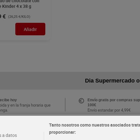
do de chocolate con
e Kinder 4 x 38 g
9 €
(26,25 €/KILO)
Añadir
Dia Supermercado o
recibe hoy
Envío gratis por compras sup
ida y en la franja horaria que
100€
enga.
Envío estandar por 4,99€
Tanto nosotros como nuestros asociados trat
CLUB Dia
proporcionar:
Folletos y Tiendas
 a datos
s ventajas y ofertas
Descubre las mejores ofertas