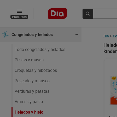
Panadería
Productos
Yogures y postres
Congelados y helados
Dia
>
Co
Helado
Todo congelados y helados
kinder
Pizzas y masas
Croquetas y rebozados
Pescado y marisco
Verduras y patatas
Arroces y pasta
Helados y hielo