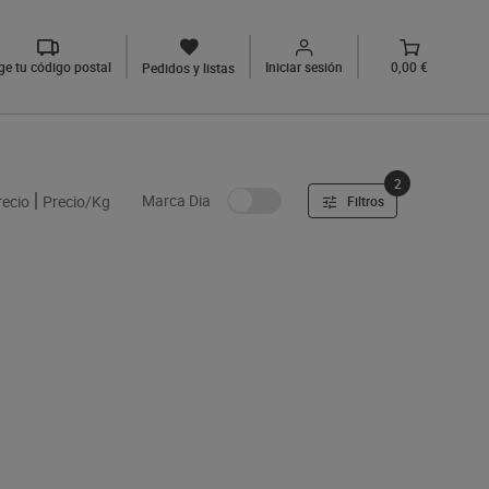
ige tu código postal
Iniciar sesión
0,00 €
Pedidos y listas
2
Marca Dia
recio
Precio/Kg
Filtros