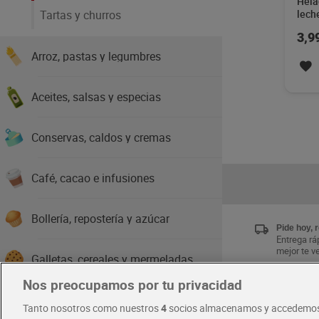
Hela
Tartas y churros
lech
3,9
Arroz, pastas y legumbres
Aceites, salsas y especias
Conservas, caldos y cremas
Café, cacao e infusiones
Bollería, repostería y azúcar
Pide hoy, 
Entrega ráp
mejor te v
Galletas, cereales y mermeladas
Nos preocupamos por tu privacidad
Únete al 
Chocolates y golosinas
Tanto nosotros como nuestros
4
socios almacenamos y accedemos
Disfruta la