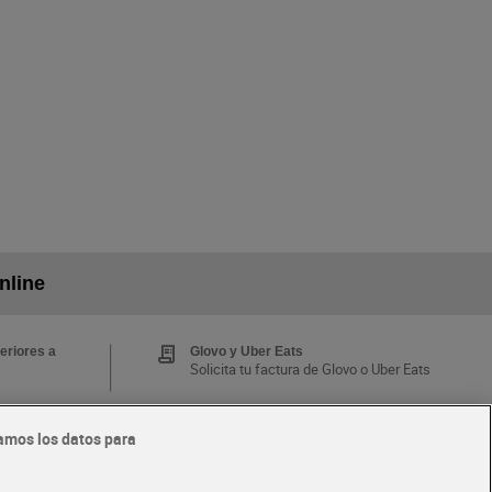
nline
eriores a
Glovo y Uber Eats
Solicita tu factura de Glovo o Uber Eats
amos los datos para
Tarjeta MaX Dia
Te devuelve hasta 8€/mes de tus
 y busca