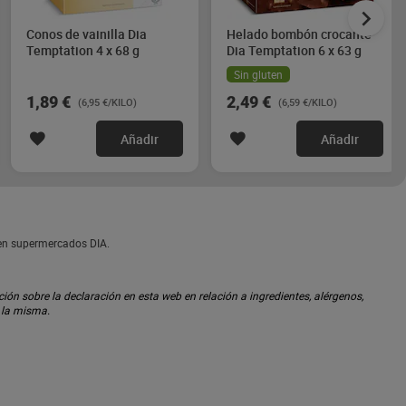
Conos de vainilla Dia
Helado bombón crocante
Temptation 4 x 68 g
Dia Temptation 6 x 63 g
Sin gluten
1,89 €
2,49 €
(6,95 €/KILO)
(6,59 €/KILO)
Añadir
Añadir
 en supermercados DIA.
ón sobre la declaración en esta web en relación a ingredientes, alérgenos,
n la misma.