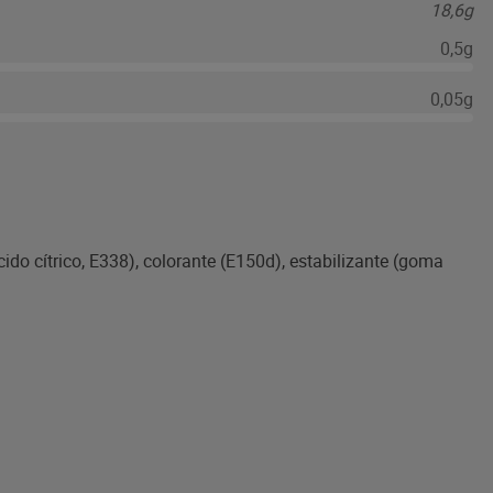
18,6g
0,5g
0,05g
cido cítrico, E338), colorante (E150d), estabilizante (goma