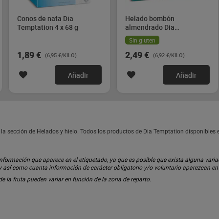
Conos de nata Dia
Helado bombón
Temptation 4 x 68 g
almendrado Dia
Temptation 4 x 90 g
Sin gluten
1,89 €
2,49 €
(6,95 €/KILO)
(6,92 €/KILO)
Añadir
Añadir
la sección de Helados y hielo. Todos los productos de Dia Temptation disponibles
ormación que aparece en el etiquetado, ya que es posible que exista alguna variaci
 y así como cuanta información de carácter obligatorio y/o voluntario aparezcan e
 de la fruta pueden variar en función de la zona de reparto.