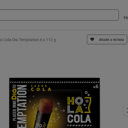
El
a Cola Dia Temptation 6 x 112 g
Añadir a mi lista