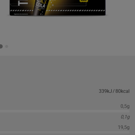
339kJ
/
80kcal
0,5g
0,1g
19,5g