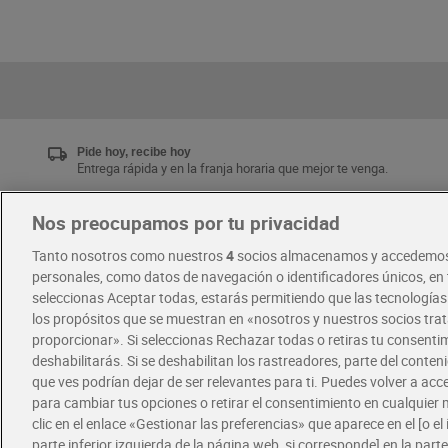
Pide hoy, recibe hoy
Entrega rápida y en la franja horaria que mejor te venga.
Nos preocupamos por tu privacidad
Únete al CLUB Dia
Tanto nosotros como nuestros
4
socios almacenamos y accedemos
Disfruta las ventajas y ofertas exclusivas.
personales, como datos de navegación o identificadores únicos, en t
Descárgate la APP Dia
seleccionas Aceptar todas, estarás permitiendo que las tecnología
los propósitos que se muestran en «nosotros y nuestros socios tr
proporcionar». Si seleccionas Rechazar todas o retiras tu consentim
·
·
RECETAS
COMER MEJOR CADA DIA
deshabilitarás. Si se deshabilitan los rastreadores, parte del conten
que ves podrían dejar de ser relevantes para ti. Puedes volver a ac
para cambiar tus opciones o retirar el consentimiento en cualquie
clic en el enlace «Gestionar las preferencias» que aparece en el [o el 
parte inferior izquierda de la página web, si corresponde] en la parte 