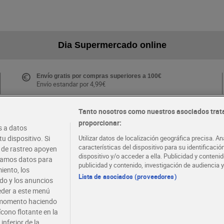
Dia Supermercado online
Envío gratis por compras superiores a 100€
Envío estandar por 4,99€
Tanto nosotros como nuestros asociados trat
proporcionar:
Folletos y Tiendas
 a datos
Descubre las mejores ofertas y busca tu tienda más
u dispositivo. Si
Utilizar datos de localización geográfica precisa. An
cercana
características del dispositivo para su identificaci
s de rastreo apoyen
dispositivo y/o acceder a ella. Publicidad y conten
atamos datos para
publicidad y contenido, investigación de audiencia y
iento, los
·
·
EMPLEO
COLABORA CON DIA
Lista de asociados (proveedores)
ido y los anuncios
ceder a este menú
r momento haciendo
ícono flotante en la
inferior de la