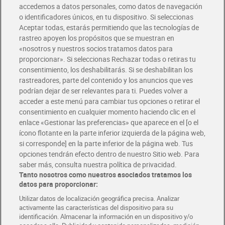
accedemos a datos personales, como datos de navegación
o identificadores únicos, en tu dispositivo. Si seleccionas
Envío gratis por compras superiores a 100€
Aceptar todas, estarás permitiendo que las tecnologías de
Envío estandar por 4,99€
rastreo apoyen los propósitos que se muestran en
«nosotros y nuestros socios tratamos datos para
Glovo y Uber Eats
proporcionar». Si seleccionas Rechazar todas o retiras tu
Solicita tu factura de Glovo o Uber Eats
consentimiento, los deshabilitarás. Si se deshabilitan los
rastreadores, parte del contenido y los anuncios que ves
podrían dejar de ser relevantes para ti. Puedes volver a
Únete al CLUB Dia
acceder a este menú para cambiar tus opciones o retirar el
Disfruta las ventajas y ofertas exclusivas.
consentimiento en cualquier momento haciendo clic en el
Descárgate la APP Dia
enlace «Gestionar las preferencias» que aparece en el [o el
ícono flotante en la parte inferior izquierda de la página web,
Folletos y Tiendas
si corresponde] en la parte inferior de la página web. Tus
Descubre las mejores ofertas y busca tu tienda más cercana
opciones tendrán efecto dentro de nuestro Sitio web. Para
saber más, consulta nuestra política de privacidad.
Tanto nosotros como nuestros asociados tratamos los
Tarjeta MaX Dia
Te devuelve hasta 8€/mes de tus compras.
datos para proporcionar:
¡Solicita tu tarjeta de crédito aquí!
Utilizar datos de localización geográfica precisa. Analizar
activamente las características del dispositivo para su
RECETAS
COMER MEJOR CADA DIA
EMPLEO
identificación. Almacenar la información en un dispositivo y/o