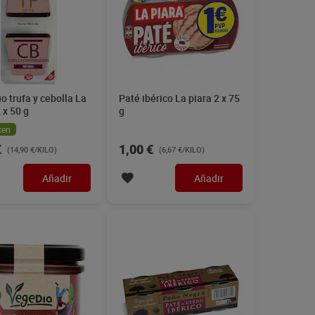
o trufa y cebolla La
Paté ibérico La piara 2 x 75
 x 50 g
g
ten
€
1,00 €
(14,90 €/KILO)
(6,67 €/KILO)
Añadir
Añadir