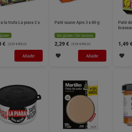
a la trufa La piara 2 x
Paté suave Apis 3 x 80 g
Paté d
brasea
g
gluten
Sin gluten | Sin lactosa
0 €
2,29 €
1,49 
(3,33 €/KILO)
(9,54 €/KILO)
Añadir
Añadir