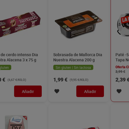
 de cerdo intenso Dia
Sobrasada de Mallorca Dia
Paté -5
tra Alacena 3 x 75 g
Nuestra Alacena 200 g
Tapa Ne
gluten
Sin gluten | Sin lactosa
Oferta C
3,99 €
0 €
1,99 €
2,39 
(6,67 €/KILO)
(9,95 €/KILO)
Añadir
Añadir