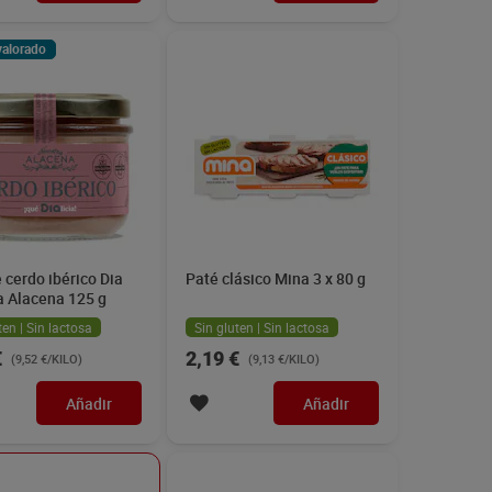
valorado
 cerdo ibérico Dia
Paté clásico Mina 3 x 80 g
a Alacena 125 g
ten | Sin lactosa
Sin gluten | Sin lactosa
€
2,19 €
(9,52 €/KILO)
(9,13 €/KILO)
Añadir
Añadir