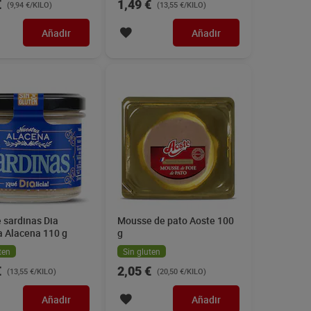
€
1,49 €
(9,94 €/KILO)
(13,55 €/KILO)
Añadir
Añadir
 sardinas Dia
Mousse de pato Aoste 100
a Alacena 110 g
g
ten
Sin gluten
€
2,05 €
(13,55 €/KILO)
(20,50 €/KILO)
Añadir
Añadir