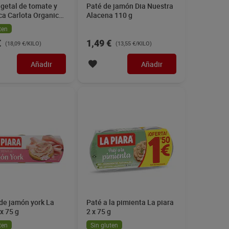
getal de tomate y
Paté de jamón Dia Nuestra
ca Carlota Organic
Alacena 110 g
ten
€
1,49 €
(18,09 €/KILO)
(13,55 €/KILO)
Añadir
Añadir
de jamón york La
Paté a la pimienta La piara
 x 75 g
2 x 75 g
ten
Sin gluten