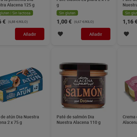
tra Alacena 125 g
g
Nuestra
gluten | Sin lactosa
Sin gluten
Sin glu
6 €
1,00 €
1,16 
(6,88 €/KILO)
(6,67 €/KILO)
Añadir
Añadir
 de atún Dia Nuestra
Paté de salmón Dia
Crema 
ena 2 x 75 g
Nuestra Alacena 110 g
Alacena