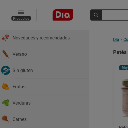
Productos
Novedades y recomendados
Dia
>
Co
Patés
Verano
Mej
Sin gluten
Frutas
Verduras
Carnes
Paté