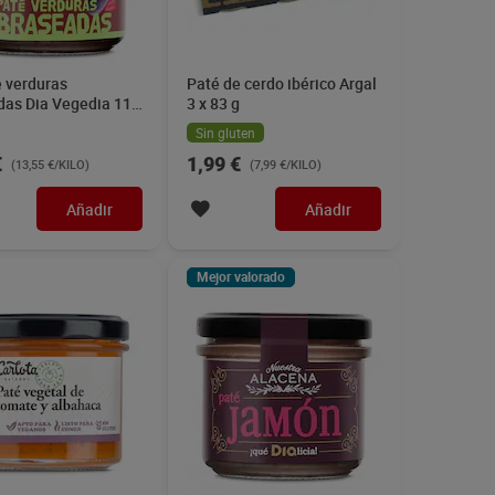
e verduras
Paté de cerdo ibérico Argal
das Dia Vegedia 110
3 x 83 g
Sin gluten
€
1,99 €
(13,55 €/KILO)
(7,99 €/KILO)
Añadir
Añadir
Mejor valorado