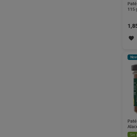
Paté
115 
1,8
Nov
Paté
Alac
Sin 