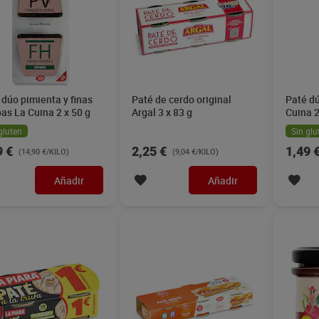
 dúo pimienta y finas
Paté de cerdo original
Paté dú
bas La Cuina 2 x 50 g
Argal 3 x 83 g
Cuina 2
gluten
Sin glu
9 €
2,25 €
1,49 
(14,90 €/KILO)
(9,04 €/KILO)
Añadir
Añadir