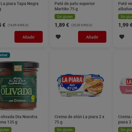
 La piara Tapa Negra
Paté de pato superior
Paté ve
g
Martiko 75 g
albaha
110 g
Sin gluten
Sin glu
5 €
1,89 €
1,99 
(16,09 €/KILO)
(25,20 €/KILO)
Añadir
Añadir
edad
 olivada Dia Nuestra
Crema de atún La piara 2 x
Crema 
ena 135 g
75 g
piara 3
gluten
Sin gluten
Sin glu