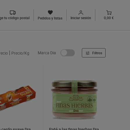
ige tu código postal
Iniciar sesión
0,00 €
Pedidos y listas
Marca Dia
recio
Precio/Kg
Filtros
 cerdo suave Dia
Paté a las finas hierbas Dia