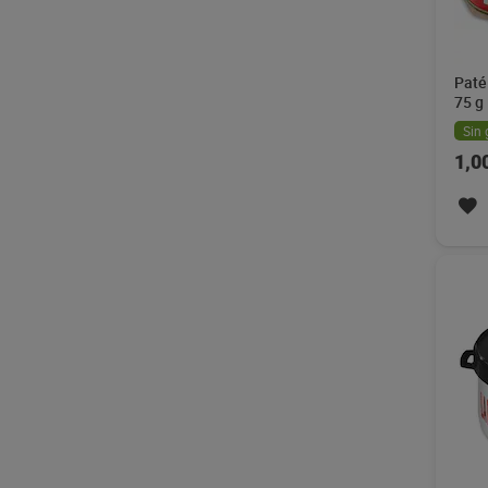
Paté 
75 g
Sin 
1,0