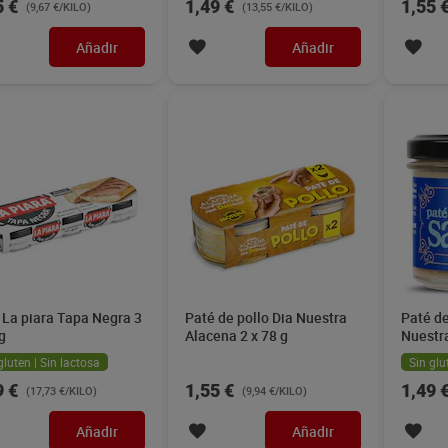
5 €
1,49 €
1,55 
(9,67 €/KILO)
(13,55 €/KILO)
Añadir
Añadir
 La piara Tapa Negra 3
Paté de pollo Dia Nuestra
Paté de
g
Alacena 2 x 78 g
Nuestr
gluten | Sin lactosa
Sin glu
9 €
1,55 €
1,49 
(17,73 €/KILO)
(9,94 €/KILO)
Añadir
Añadir