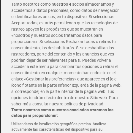
Tanto nosotros como nuestros
4
socios almacenamos y
accedemos a datos personales, como datos de navegación
o identificadores únicos, en tu dispositivo. Si seleccionas
Envío gratis por compras superiores a 100€
Aceptar todas, estarás permitiendo que las tecnologías de
Envío estandar por 4,99€
rastreo apoyen los propósitos que se muestran en
«nosotros y nuestros socios tratamos datos para
Glovo y Uber Eats
proporcionar». Si seleccionas Rechazar todas o retiras tu
Solicita tu factura de Glovo o Uber Eats
consentimiento, los deshabilitarás. Si se deshabilitan los
rastreadores, parte del contenido y los anuncios que ves
podrían dejar de ser relevantes para ti. Puedes volver a
Únete al CLUB Dia
acceder a este menú para cambiar tus opciones o retirar el
Disfruta las ventajas y ofertas exclusivas.
consentimiento en cualquier momento haciendo clic en el
Descárgate la APP Dia
enlace «Gestionar las preferencias» que aparece en el [o el
ícono flotante en la parte inferior izquierda de la página web,
Folletos y Tiendas
si corresponde] en la parte inferior de la página web. Tus
Descubre las mejores ofertas y busca tu tienda más cercana
opciones tendrán efecto dentro de nuestro Sitio web. Para
saber más, consulta nuestra política de privacidad.
Tanto nosotros como nuestros asociados tratamos los
Tarjeta MaX Dia
Te devuelve hasta 8€/mes de tus compras.
datos para proporcionar:
¡Solicita tu tarjeta de crédito aquí!
Utilizar datos de localización geográfica precisa. Analizar
activamente las características del dispositivo para su
RECETAS
COMER MEJOR CADA DIA
EMPLEO