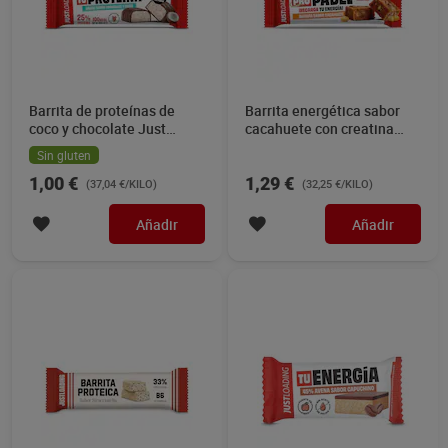
Barrita de proteínas de
Barrita energética sabor
coco y chocolate Just
cacahuete con creatina
loading 27 g
Just loading 40 g
Sin gluten
1,00 €
1,29 €
(37,04 €/KILO)
(32,25 €/KILO)
Añadir
Añadir