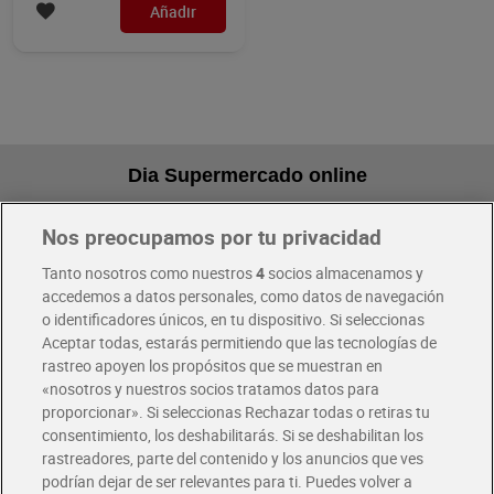
Añadir
Dia Supermercado online
Nos preocupamos por tu privacidad
Pide hoy, recibe hoy
Entrega rápida y en la franja horaria que mejor te venga.
Tanto nosotros como nuestros
4
socios almacenamos y
accedemos a datos personales, como datos de navegación
o identificadores únicos, en tu dispositivo. Si seleccionas
Envío gratis por compras superiores a 100€
Aceptar todas, estarás permitiendo que las tecnologías de
Envío estandar por 4,99€
rastreo apoyen los propósitos que se muestran en
«nosotros y nuestros socios tratamos datos para
Glovo y Uber Eats
proporcionar». Si seleccionas Rechazar todas o retiras tu
Solicita tu factura de Glovo o Uber Eats
consentimiento, los deshabilitarás. Si se deshabilitan los
rastreadores, parte del contenido y los anuncios que ves
podrían dejar de ser relevantes para ti. Puedes volver a
Únete al CLUB Dia