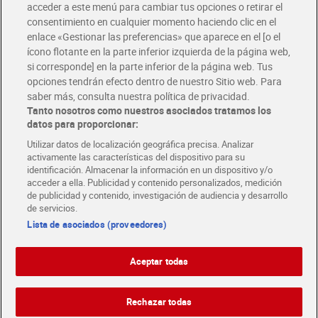
acceder a este menú para cambiar tus opciones o retirar el
Disfruta las ventajas y ofertas exclusivas.
consentimiento en cualquier momento haciendo clic en el
Descárgate la APP Dia
enlace «Gestionar las preferencias» que aparece en el [o el
ícono flotante en la parte inferior izquierda de la página web,
Folletos y Tiendas
si corresponde] en la parte inferior de la página web. Tus
Descubre las mejores ofertas y busca tu tienda más cercana
opciones tendrán efecto dentro de nuestro Sitio web. Para
saber más, consulta nuestra política de privacidad.
Tanto nosotros como nuestros asociados tratamos los
Tarjeta MaX Dia
Te devuelve hasta 8€/mes de tus compras.
datos para proporcionar:
¡Solicita tu tarjeta de crédito aquí!
Utilizar datos de localización geográfica precisa. Analizar
activamente las características del dispositivo para su
RECETAS
COMER MEJOR CADA DIA
EMPLEO
identificación. Almacenar la información en un dispositivo y/o
acceder a ella. Publicidad y contenido personalizados, medición
COLABORA CON DIA
ABRE TU TIENDA
DIA CORPORATE
de publicidad y contenido, investigación de audiencia y desarrollo
de servicios.
Lista de asociados (proveedores)
Aceptar todas
Atención al cliente
Español
Español
Català
Rechazar todas