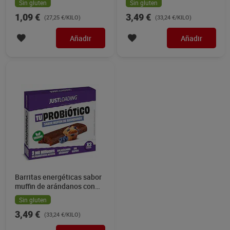
Sin gluten
Sin gluten
1,09 €
3,49 €
(27,25 €/KILO)
(33,24 €/KILO)
Añadir
Añadir
Barritas energéticas sabor
muffin de arándanos con
probióticos Just loading
Sin gluten
105 g
3,49 €
(33,24 €/KILO)