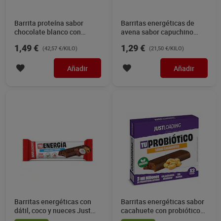
Barrita proteína sabor
Barritas energéticas de
chocolate blanco con
avena sabor capuchino
stracciatella Just loading
Just loading 60 g
1,49 €
1,29 €
(42,57 €/KILO)
(21,50 €/KILO)
35 g
Añadir
Añadir
Barritas energéticas con
Barritas energéticas sabor
dátil, coco y nueces Just
cacahuete con probióticos
loading 40 g
Just loading 105 g