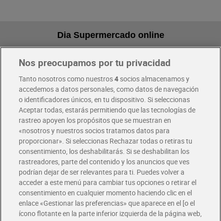
Dia Supermercado online
Nos preocupamos por tu privacidad
Pide hoy, recibe hoy
Entrega rápida y en la franja horaria que mejor te venga.
Tanto nosotros como nuestros
4
socios almacenamos y
accedemos a datos personales, como datos de navegación
o identificadores únicos, en tu dispositivo. Si seleccionas
Envío gratis por compras superiores a 100€
Aceptar todas, estarás permitiendo que las tecnologías de
Envío estandar por 4,99€
rastreo apoyen los propósitos que se muestran en
«nosotros y nuestros socios tratamos datos para
Glovo y Uber Eats
proporcionar». Si seleccionas Rechazar todas o retiras tu
Solicita tu factura de Glovo o Uber Eats
consentimiento, los deshabilitarás. Si se deshabilitan los
rastreadores, parte del contenido y los anuncios que ves
podrían dejar de ser relevantes para ti. Puedes volver a
Únete al CLUB Dia
acceder a este menú para cambiar tus opciones o retirar el
Disfruta las ventajas y ofertas exclusivas.
consentimiento en cualquier momento haciendo clic en el
Descárgate la APP Dia
enlace «Gestionar las preferencias» que aparece en el [o el
ícono flotante en la parte inferior izquierda de la página web,
Folletos y Tiendas