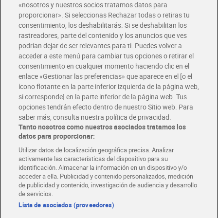
«nosotros y nuestros socios tratamos datos para
proporcionar». Si seleccionas Rechazar todas o retiras tu
consentimiento, los deshabilitarás. Si se deshabilitan los
Crema multiusos para
Manteca corporal nutritiva
rastreadores, parte del contenido y los anuncios que ves
hombres Dia Imaqe 100 ml
Ecocert Dia Imaqe 200 ml
podrían dejar de ser relevantes para ti. Puedes volver a
2,39 €
3,99 €
(2,39 €/100 ML.)
(2,00 €/100 ML.)
acceder a este menú para cambiar tus opciones o retirar el
consentimiento en cualquier momento haciendo clic en el
Añadir
Añadir
enlace «Gestionar las preferencias» que aparece en el [o el
ícono flotante en la parte inferior izquierda de la página web,
si corresponde] en la parte inferior de la página web. Tus
opciones tendrán efecto dentro de nuestro Sitio web. Para
saber más, consulta nuestra política de privacidad.
Tanto nosotros como nuestros asociados tratamos los
datos para proporcionar:
Utilizar datos de localización geográfica precisa. Analizar
activamente las características del dispositivo para su
identificación. Almacenar la información en un dispositivo y/o
acceder a ella. Publicidad y contenido personalizados, medición
de publicidad y contenido, investigación de audiencia y desarrollo
de servicios.
Lista de asociados (proveedores)
Crema de manos
Loción corporal hidratante
hidratante y recuperadora
piel normal/seca Natural