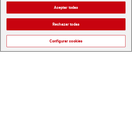
Ecocert Dia Imaqe 75 ml
Honey 330 ml
1,99 €
4,50 €
Aceptar todas
(2,65 €/100 ML.)
(1,36 €/100 ML.)
Añadir
Añadir
Rechazar todas
Configurar cookies
Exfoliante corporal con
Leche corporal nutritiva
extracto de lavanda Dia
piel normal-seca Lactovit
Imaqe 250 ml
400 ml
3,45 €
4,99 €
(1,38 €/100 ML.)
(1,25 €/100 ML.)
Añadir
Añadir