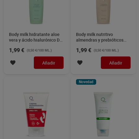
Body milk hidratante aloe
Body milk nutritivo
vera y ácido hialurónico Dia
almendras y prebióticos
Imaqe 400 ml
Dia Imaqe 400 ml
1,99 €
1,99 €
(0,50 €/100 ML.)
(0,50 €/100 ML.)
Añadir
Añadir
Novedad