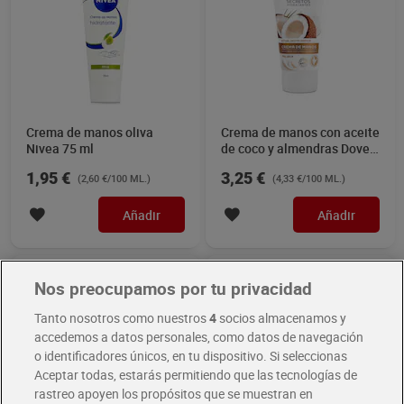
Crema de manos oliva
Crema de manos con aceite
Nivea 75 ml
de coco y almendras Dove
75 ml
1,95 €
3,25 €
(2,60 €/100 ML.)
(4,33 €/100 ML.)
Añadir
Añadir
Nos preocupamos por tu privacidad
Tanto nosotros como nuestros
4
socios almacenamos y
accedemos a datos personales, como datos de navegación
o identificadores únicos, en tu dispositivo. Si seleccionas
Aceptar todas, estarás permitiendo que las tecnologías de
rastreo apoyen los propósitos que se muestran en