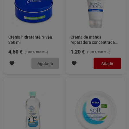
Crema hidratante Nivea
Crema de manos
250 ml
reparadora concentrada
Dia Imaqe 75 ml
4,50 €
1,20 €
(1,80 €/100 ML.)
(1,60 €/100 ML.)
Agotado
Añadir