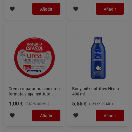
Añadir
Añadir
Crema reparadora con urea
Body milk nutritivo Nivea
formato viaje Instituto
400 ml
Español 40 ml
1,00 €
5,55 €
(2,50 €/100 ML.)
(1,39 €/100 ML.)
Añadir
Añadir