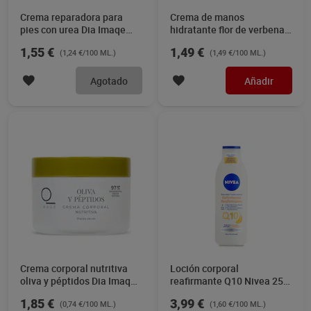
Crema reparadora para
Crema de manos
pies con urea Dia Imaqe
hidratante flor de verbena
125 ml
Dia Imaqe 100 ml
1,55 €
1,49 €
(1,24 €/100 ML.)
(1,49 €/100 ML.)
Agotado
Añadir
Crema corporal nutritiva
Loción corporal
oliva y péptidos Dia Imaqe
reafirmante Q10 Nivea 250
250 ml
ml
1,85 €
3,99 €
(0,74 €/100 ML.)
(1,60 €/100 ML.)