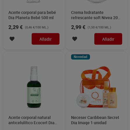
Aceite corporal para bebé
Crema hidratante
Dia Planeta Bebé 500 ml
refrescante soft Nivea 200
ml
2,29 €
2,99 €
(0,46 €/100 ML.)
(1,50 €/100 ML.)
Añadir
Añadir
Novedad
Aceite corporal natural
Neceser Caribbean Secret
anticelulítico Ecocert Dia
Dia Imaqe 1 unidad
Imaqe 100 ml