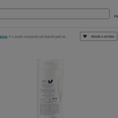
El
>
manos
Loción corporal con karité piel seca Dove 400 ml
Añadir a mi lista