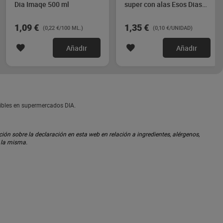
Dia Imaqe 500 ml
super con alas Esos Dias
14 unidades
1,09 €
1,35 €
(0,22 €/100 ML.)
(0,10 €/UNIDAD)
Añadir
Añadir
nibles en supermercados DIA.
ón sobre la declaración en esta web en relación a ingredientes, alérgenos,
n la misma.