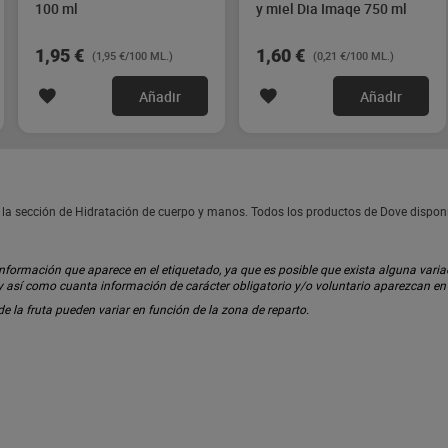
100 ml
y miel Dia Imaqe 750 ml
1,95 €
1,60 €
(1,95 €/100 ML.)
(0,21 €/100 ML.)
Añadir
Añadir
n la sección de Hidratación de cuerpo y manos. Todos los productos de Dove dispo
ormación que aparece en el etiquetado, ya que es posible que exista alguna variaci
 y así como cuanta información de carácter obligatorio y/o voluntario aparezcan e
 de la fruta pueden variar en función de la zona de reparto.