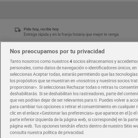
Pide hoy, recibe hoy
Entrega rápida y en la franja horaria que mejor te venga.
Nos preocupamos por tu privacidad
Únete al CLUB Dia
Tanto nosotros como nuestros
4
socios almacenamos y accedemos
Disfruta las ventajas y ofertas exclusivas.
personales, como datos de navegación o identificadores únicos, en t
Descárgate la APP Dia
seleccionas Aceptar todas, estarás permitiendo que las tecnología
los propósitos que se muestran en «nosotros y nuestros socios tr
proporcionar». Si seleccionas Rechazar todas o retiras tu consentim
·
·
RECETAS
COMER MEJOR CADA DIA
deshabilitarás. Si se deshabilitan los rastreadores, parte del conten
que ves podrían dejar de ser relevantes para ti. Puedes volver a ac
para cambiar tus opciones o retirar el consentimiento en cualquie
clic en el enlace «Gestionar las preferencias» que aparece en el [o el 
parte inferior izquierda de la página web, si corresponde] en la parte 
página web. Tus opciones tendrán efecto dentro de nuestro Sitio w
consulta nuestra política de privacidad.
Política de privacidad
Política de cookies
A