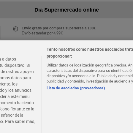
Dia Supermercado online
Envío gratis por compras superiores a 100€
Envío estandar por 4,99€
Tanto nosotros como nuestros asociados trat
proporcionar:
Folletos y Tiendas
 a datos
Descubre las mejores ofertas y busca tu tienda más
u dispositivo. Si
Utilizar datos de localización geográfica precisa. An
cercana
características del dispositivo para su identificaci
s de rastreo apoyen
dispositivo y/o acceder a ella. Publicidad y conten
atamos datos para
publicidad y contenido, investigación de audiencia y
iento, los
·
·
EMPLEO
COLABORA CON DIA
Lista de asociados (proveedores)
ido y los anuncios
ceder a este menú
r momento haciendo
ícono flotante en la
inferior de la
eb. Para saber más,
viso legal
Condiciones de compra