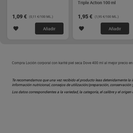
Triple Action 100 ml
1,09 €
1,95 €
(0,11 €/100 ML.)
(1,95 €/100 ML.)
Añadir
Añadir
Compra Loción corporal con karité piel seca Dove 400 ml al mejor precio e
Te recomendamos que una vez recibido el producto leas detenidamente la inf
información nutricional, consejos de utilización/preparación, conservación
Los datos correspondientes a la variedad, la categoría, el calibre y el origen