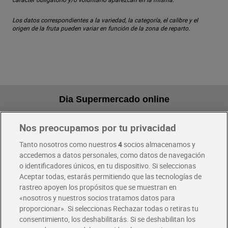
Los datos correspondientes a la variedad, la categoría, el calibre y el
origen de la fruta pueden variar en función de la zona de reparto.
Dia Supermercado online
Nos preocupamos por tu privacidad
Pide hoy, recibe hoy
Entrega rápida y en la franja horaria que mejor te venga.
Tanto nosotros como nuestros
4
socios almacenamos y
accedemos a datos personales, como datos de navegación
o identificadores únicos, en tu dispositivo. Si seleccionas
Envío gratis por compras superiores a 100€
Aceptar todas, estarás permitiendo que las tecnologías de
Envío estandar por 4,99€
rastreo apoyen los propósitos que se muestran en
«nosotros y nuestros socios tratamos datos para
Glovo y Uber Eats
proporcionar». Si seleccionas Rechazar todas o retiras tu
Solicita tu factura de Glovo o Uber Eats
consentimiento, los deshabilitarás. Si se deshabilitan los