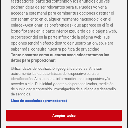
rastreadores, parte del contenido y los anuncios que ves
podrían dejar de ser relevantes para ti. Puedes volver a
Únete al CLUB Dia
acceder a este menú para cambiar tus opciones o retirar el
Disfruta las ventajas y ofertas exclusivas.
consentimiento en cualquier momento haciendo clic en el
Descárgate la APP Dia
enlace «Gestionar las preferencias» que aparece en el [o el
ícono flotante en la parte inferior izquierda de la página web,
Folletos y Tiendas
si corresponde] en la parte inferior de la página web. Tus
Descubre las mejores ofertas y busca tu tienda más cercana
opciones tendrán efecto dentro de nuestro Sitio web. Para
saber más, consulta nuestra política de privacidad.
Tanto nosotros como nuestros asociados tratamos los
Tarjeta MaX Dia
Te devuelve hasta 8€/mes de tus compras.
datos para proporcionar:
¡Solicita tu tarjeta de crédito aquí!
Utilizar datos de localización geográfica precisa. Analizar
activamente las características del dispositivo para su
RECETAS
COMER MEJOR CADA DIA
EMPLEO
identificación. Almacenar la información en un dispositivo y/o
acceder a ella. Publicidad y contenido personalizados, medición
COLABORA CON DIA
ABRE TU TIENDA
DIA CORPORATE
de publicidad y contenido, investigación de audiencia y desarrollo
de servicios.
Lista de asociados (proveedores)
Aceptar todas
Atención al cliente
Español
Español