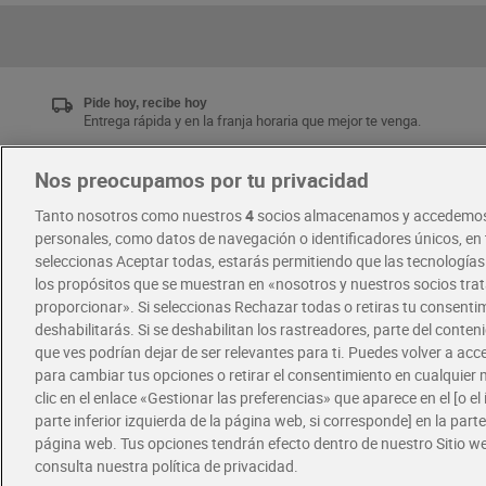
Pide hoy, recibe hoy
Entrega rápida y en la franja horaria que mejor te venga.
Nos preocupamos por tu privacidad
Únete al CLUB Dia
Tanto nosotros como nuestros
4
socios almacenamos y accedemos
Disfruta las ventajas y ofertas exclusivas.
personales, como datos de navegación o identificadores únicos, en t
Descárgate la APP Dia
seleccionas Aceptar todas, estarás permitiendo que las tecnología
los propósitos que se muestran en «nosotros y nuestros socios tr
proporcionar». Si seleccionas Rechazar todas o retiras tu consentim
·
·
RECETAS
COMER MEJOR CADA DIA
deshabilitarás. Si se deshabilitan los rastreadores, parte del conten
que ves podrían dejar de ser relevantes para ti. Puedes volver a ac
para cambiar tus opciones o retirar el consentimiento en cualquie
clic en el enlace «Gestionar las preferencias» que aparece en el [o el 
parte inferior izquierda de la página web, si corresponde] en la parte 
página web. Tus opciones tendrán efecto dentro de nuestro Sitio w
consulta nuestra política de privacidad.
Política de privacidad
Política de cookies
A