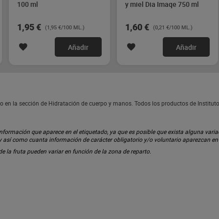
100 ml
y miel Dia Imaqe 750 ml
1,95 €
1,60 €
(1,95 €/100 ML.)
(0,21 €/100 ML.)
Añadir
Añadir
o en la sección de Hidratación de cuerpo y manos. Todos los productos de Institu
ormación que aparece en el etiquetado, ya que es posible que exista alguna variaci
 y así como cuanta información de carácter obligatorio y/o voluntario aparezcan e
 de la fruta pueden variar en función de la zona de reparto.