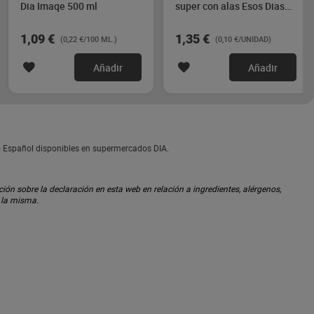
Dia Imaqe 500 ml
super con alas Esos Dias
14 unidades
1,09 €
1,35 €
(0,22 €/100 ML.)
(0,10 €/UNIDAD)
Añadir
Añadir
to Español disponibles en supermercados DIA.
ón sobre la declaración en esta web en relación a ingredientes, alérgenos,
n la misma.