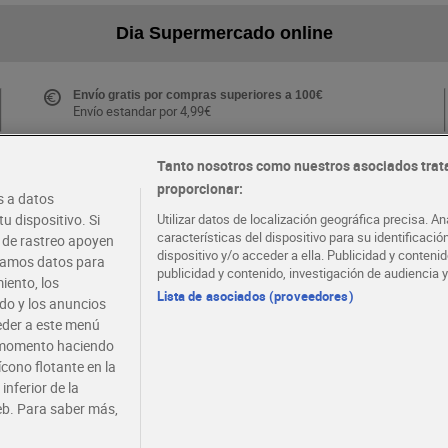
Dia Supermercado online
Envío gratis por compras superiores a 100€
Envío estandar por 4,99€
Tanto nosotros como nuestros asociados trat
proporcionar:
Folletos y Tiendas
 a datos
Descubre las mejores ofertas y busca tu tienda más
u dispositivo. Si
Utilizar datos de localización geográfica precisa. An
cercana
características del dispositivo para su identificaci
s de rastreo apoyen
dispositivo y/o acceder a ella. Publicidad y conten
atamos datos para
publicidad y contenido, investigación de audiencia y
iento, los
·
·
EMPLEO
COLABORA CON DIA
Lista de asociados (proveedores)
ido y los anuncios
ceder a este menú
r momento haciendo
ícono flotante en la
inferior de la
eb. Para saber más,
viso legal
Condiciones de compra