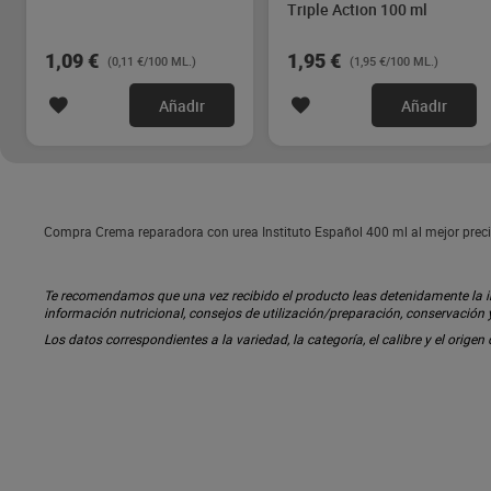
Triple Action 100 ml
1,09 €
1,95 €
(0,11 €/100 ML.)
(1,95 €/100 ML.)
Añadir
Añadir
Compra Crema reparadora con urea Instituto Español 400 ml al mejor preci
Te recomendamos que una vez recibido el producto leas detenidamente la inf
información nutricional, consejos de utilización/preparación, conservación
Los datos correspondientes a la variedad, la categoría, el calibre y el origen