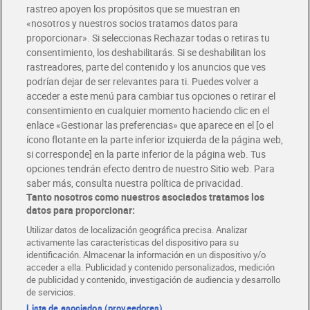
rastreo apoyen los propósitos que se muestran en
«nosotros y nuestros socios tratamos datos para
Glovo y Uber Eats
proporcionar». Si seleccionas Rechazar todas o retiras tu
Solicita tu factura de Glovo o Uber Eats
consentimiento, los deshabilitarás. Si se deshabilitan los
rastreadores, parte del contenido y los anuncios que ves
podrían dejar de ser relevantes para ti. Puedes volver a
Únete al CLUB Dia
acceder a este menú para cambiar tus opciones o retirar el
Disfruta las ventajas y ofertas exclusivas.
consentimiento en cualquier momento haciendo clic en el
Descárgate la APP Dia
enlace «Gestionar las preferencias» que aparece en el [o el
ícono flotante en la parte inferior izquierda de la página web,
Folletos y Tiendas
si corresponde] en la parte inferior de la página web. Tus
Descubre las mejores ofertas y busca tu tienda más cercana
opciones tendrán efecto dentro de nuestro Sitio web. Para
saber más, consulta nuestra política de privacidad.
Tanto nosotros como nuestros asociados tratamos los
Tarjeta MaX Dia
Te devuelve hasta 8€/mes de tus compras.
datos para proporcionar:
¡Solicita tu tarjeta de crédito aquí!
Utilizar datos de localización geográfica precisa. Analizar
activamente las características del dispositivo para su
RECETAS
COMER MEJOR CADA DIA
EMPLEO
identificación. Almacenar la información en un dispositivo y/o
acceder a ella. Publicidad y contenido personalizados, medición
COLABORA CON DIA
ABRE TU TIENDA
DIA CORPORATE
de publicidad y contenido, investigación de audiencia y desarrollo
de servicios.
Lista de asociados (proveedores)