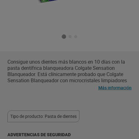
Consigue unos dientes más blancos en 10 días con la
pasta dentífrica blanqueadora Colgate Sensation
Blanqueador. Está clínicamente probado que Colgate
Sensation Blanqueador con microcristales limpiadores
limpia suavemente y blanquea eficazmente tus dientes*.
Más información
También ayuda a prevenir la formación de nuevas
manchas, para que tus dientes se mantengan blancos
durante más tiempo. Su sistema de limpieza de doble
acción elimina 10 veces más manchas de la superficie
Tipo de producto: Pasta de dientes
que un dentífrico con flúor convencional. ¡Las ventajas
no acaban aquí! Esta pasta de dientes blanqueadora es
para un uso diario, refresca el aliento, protege contra la
ADVERTENCIAS DE SEGURIDAD
caries y elimina la placa bacteriana. *Elimina las