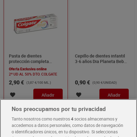
Pasta de dientes
Cepillo de dientes infantil
protección completa
3-6 años Dia Planeta Bebé
Original Colgate Total 75
1 unidad
Oferta Exclusiva online
ml
2ª UD AL 50% DTO. COLGATE
2,90 €
0,90 €
(3,87 €/100 ML.)
(0,90 €/UNIDAD)
Añadir
Añadir
Nos preocupamos por tu privacidad
Tanto nosotros como nuestros
4
socios almacenamos y
accedemos a datos personales, como datos de navegación
o identificadores únicos, en tu dispositivo. Si seleccionas