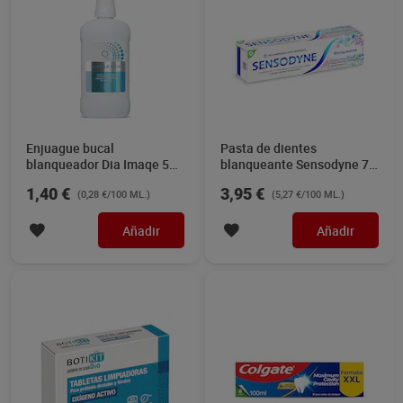
Enjuague bucal
Pasta de dientes
blanqueador Dia Imaqe 500
blanqueante Sensodyne 75
ml
ml
1,40 €
3,95 €
(0,28 €/100 ML.)
(5,27 €/100 ML.)
Añadir
Añadir