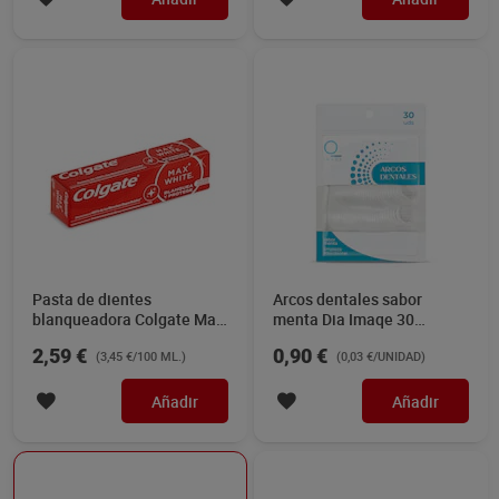
Pasta de dientes
Arcos dentales sabor
blanqueadora Colgate Max
menta Dia Imaqe 30
White One 75 ml
unidades
2,59 €
0,90 €
(3,45 €/100 ML.)
(0,03 €/UNIDAD)
Añadir
Añadir