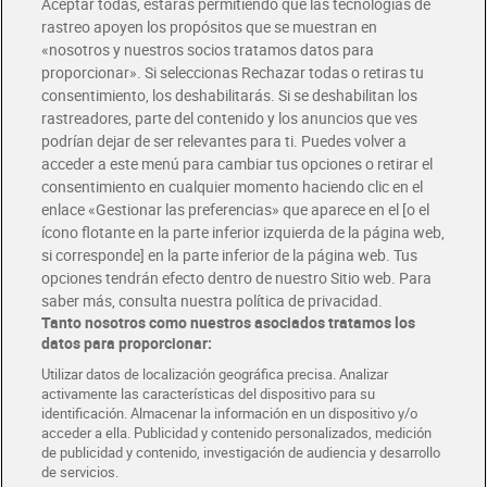
Aceptar todas, estarás permitiendo que las tecnologías de
rastreo apoyen los propósitos que se muestran en
«nosotros y nuestros socios tratamos datos para
proporcionar». Si seleccionas Rechazar todas o retiras tu
consentimiento, los deshabilitarás. Si se deshabilitan los
rastreadores, parte del contenido y los anuncios que ves
podrían dejar de ser relevantes para ti. Puedes volver a
Crema adhesiva para
Pasta de dientes ultra gel
prótesis dental Dia Botikit
acceder a este menú para cambiar tus opciones o retirar el
fresh Dia Imaqe 75 ml
40 g
consentimiento en cualquier momento haciendo clic en el
2,80 €
1,10 €
(7,00 €/100 GR.)
(1,47 €/100 ML.)
enlace «Gestionar las preferencias» que aparece en el [o el
ícono flotante en la parte inferior izquierda de la página web,
Añadir
Añadir
si corresponde] en la parte inferior de la página web. Tus
opciones tendrán efecto dentro de nuestro Sitio web. Para
saber más, consulta nuestra política de privacidad.
Tanto nosotros como nuestros asociados tratamos los
datos para proporcionar:
Utilizar datos de localización geográfica precisa. Analizar
activamente las características del dispositivo para su
identificación. Almacenar la información en un dispositivo y/o
acceder a ella. Publicidad y contenido personalizados, medición
de publicidad y contenido, investigación de audiencia y desarrollo
de servicios.