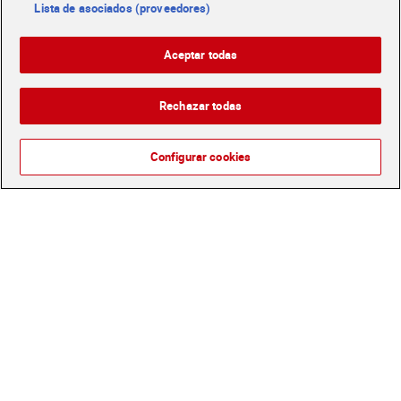
Lista de asociados (proveedores)
Cepillo de dientes x-action
Cepillos interdentales
Aceptar todas
medio Dia Imaqe 2
extrafinos Dia Imaqe 6
unidades
unidades
1,30 €
1,50 €
(0,65 €/UNIDAD)
(0,25 €/UNIDAD)
Rechazar todas
Añadir
Añadir
Configurar cookies
Cepillo de dientes x-action
Pasta de dientes repair &
suave Dia Imaqe 2
protect Sensodyne 75 ml
unidades