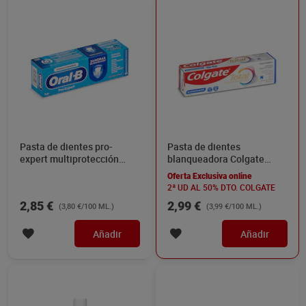
Pasta de dientes pro-
Pasta de dientes
expert multiprotección
blanqueadora Colgate
Oral-B 75 ml
Total 75 ml
Oferta Exclusiva online
2ª UD AL 50% DTO. COLGATE
2,85 €
2,99 €
(3,80 €/100 ML.)
(3,99 €/100 ML.)
Añadir
Añadir