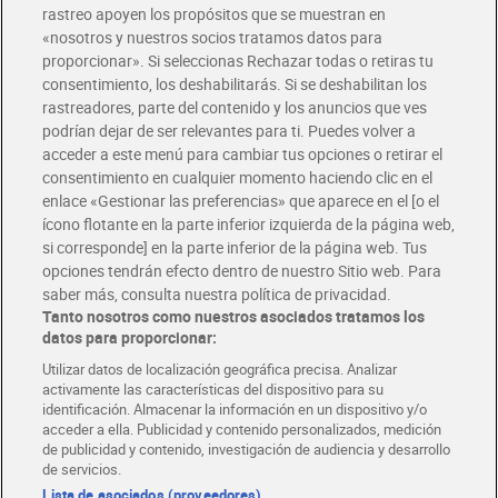
rastreo apoyen los propósitos que se muestran en
«nosotros y nuestros socios tratamos datos para
Glovo y Uber Eats
proporcionar». Si seleccionas Rechazar todas o retiras tu
Solicita tu factura de Glovo o Uber Eats
consentimiento, los deshabilitarás. Si se deshabilitan los
rastreadores, parte del contenido y los anuncios que ves
podrían dejar de ser relevantes para ti. Puedes volver a
Únete al CLUB Dia
acceder a este menú para cambiar tus opciones o retirar el
Disfruta las ventajas y ofertas exclusivas.
consentimiento en cualquier momento haciendo clic en el
Descárgate la APP Dia
enlace «Gestionar las preferencias» que aparece en el [o el
ícono flotante en la parte inferior izquierda de la página web,
Folletos y Tiendas
si corresponde] en la parte inferior de la página web. Tus
Descubre las mejores ofertas y busca tu tienda más cercana
opciones tendrán efecto dentro de nuestro Sitio web. Para
saber más, consulta nuestra política de privacidad.
Tanto nosotros como nuestros asociados tratamos los
Tarjeta MaX Dia
Te devuelve hasta 8€/mes de tus compras.
datos para proporcionar:
¡Solicita tu tarjeta de crédito aquí!
Utilizar datos de localización geográfica precisa. Analizar
activamente las características del dispositivo para su
RECETAS
COMER MEJOR CADA DIA
EMPLEO
identificación. Almacenar la información en un dispositivo y/o
acceder a ella. Publicidad y contenido personalizados, medición
COLABORA CON DIA
ABRE TU TIENDA
DIA CORPORATE
de publicidad y contenido, investigación de audiencia y desarrollo
de servicios.
Lista de asociados (proveedores)