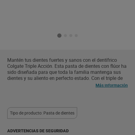
Mantén tus dientes fuertes y sanos con el dentífrico
Colgate Triple Acción. Esta pasta de dientes con flúor ha
sido diseñada para que toda la familia mantenga sus
dientes y su aliento en perfecto estado. Con el triple de
beneficios en una sola pasta de dientes, sabes que estás
Más información
haciendo un gran trabajo. La pasta dentífrica protege
frente a la caries, ayuda a mantener los dientes blancos
de forma natural y refresca el aliento. Tres grandes
razones para seguir sonriendo con Colgate.
Tipo de producto: Pasta de dientes
ADVERTENCIAS DE SEGURIDAD