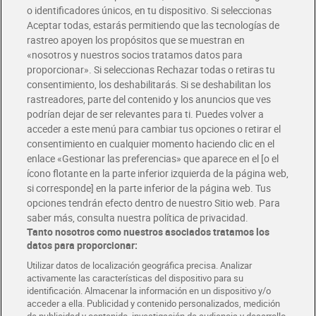
o identificadores únicos, en tu dispositivo. Si seleccionas
Envío gratis por compras superiores a 100€
Aceptar todas, estarás permitiendo que las tecnologías de
Envío estandar por 4,99€
rastreo apoyen los propósitos que se muestran en
«nosotros y nuestros socios tratamos datos para
Glovo y Uber Eats
proporcionar». Si seleccionas Rechazar todas o retiras tu
Solicita tu factura de Glovo o Uber Eats
consentimiento, los deshabilitarás. Si se deshabilitan los
rastreadores, parte del contenido y los anuncios que ves
podrían dejar de ser relevantes para ti. Puedes volver a
Únete al CLUB Dia
acceder a este menú para cambiar tus opciones o retirar el
Disfruta las ventajas y ofertas exclusivas.
consentimiento en cualquier momento haciendo clic en el
Descárgate la APP Dia
enlace «Gestionar las preferencias» que aparece en el [o el
ícono flotante en la parte inferior izquierda de la página web,
Folletos y Tiendas
si corresponde] en la parte inferior de la página web. Tus
Descubre las mejores ofertas y busca tu tienda más cercana
opciones tendrán efecto dentro de nuestro Sitio web. Para
saber más, consulta nuestra política de privacidad.
Tanto nosotros como nuestros asociados tratamos los
Tarjeta MaX Dia
Te devuelve hasta 8€/mes de tus compras.
datos para proporcionar:
¡Solicita tu tarjeta de crédito aquí!
Utilizar datos de localización geográfica precisa. Analizar
activamente las características del dispositivo para su
RECETAS
COMER MEJOR CADA DIA
EMPLEO
identificación. Almacenar la información en un dispositivo y/o
acceder a ella. Publicidad y contenido personalizados, medición
COLABORA CON DIA
ABRE TU TIENDA
DIA CORPORATE