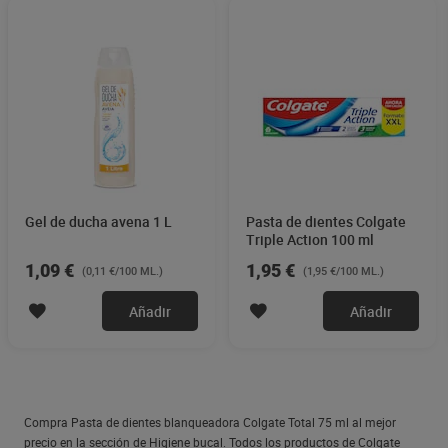
futuros problemas de salud bucodental cuando se usa
en conjunto con lo cepillo Colgate Total Active Foam y el
enjuague bucal Colgate Total, para sonrisas protegidas y
cuidadas. 6Reducción de la placa bacteriana vs.
dentífrico con flúor no antibacteriano
Gel de ducha avena 1 L
Pasta de dientes Colgate
Triple Action 100 ml
1,09 €
1,95 €
(0,11 €/100 ML.)
(1,95 €/100 ML.)
Añadir
Añadir
Compra Pasta de dientes blanqueadora Colgate Total 75 ml al mejor
precio en la sección de Higiene bucal. Todos los productos de Colgate