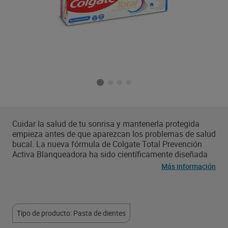
Cuidar la salud de tu sonrisa y mantenerla protegida
empieza antes de que aparezcan los problemas de salud
bucal. La nueva fórmula de Colgate Total Prevención
Activa Blanqueadora ha sido científicamente diseñada
para la prevención activa y para combatir las causas
Más información
principales* de los problemas más comunes de salud
bucondental³. Con 24 horas de protección
antibacteriana¹ probada clínicamente y un sistema²
único que estabiliza el ingrediente de prevención activa,
Tipo de producto: Pasta de dientes
está diseñada para un rendimiento superior4. Justo lo
que necesitas para proteger tu sonrisa de futuros